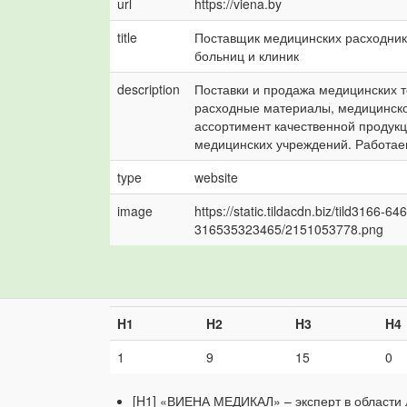
url
https://viena.by
title
Поставщик медицинских расходник
больниц и клиник
description
Поставки и продажа медицинских то
расходные материалы, медицинско
ассортимент качественной продукци
медицинских учреждений. Работае
type
website
image
https://static.tildacdn.biz/tild3166-
316535323465/2151053778.png
H1
H2
H3
H4
1
9
15
0
[H1] «ВИЕНА МЕДИКАЛ» – эксперт в области 