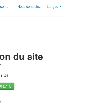
ssement
Nous contactez
Langue
on du site
y
 11:25
!
UPDATE
0