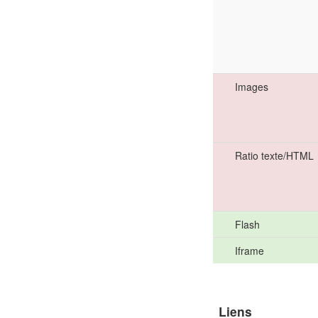
Images
Ratio texte/HTML
Flash
Iframe
Liens