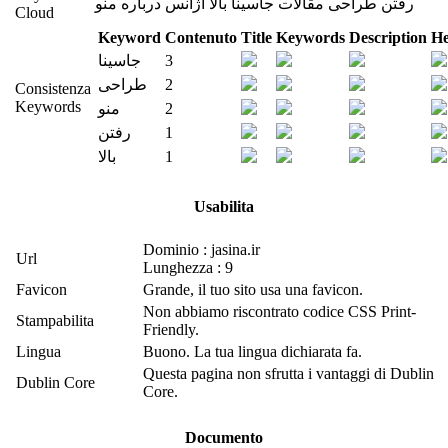
رفتن
طراحی
مقالات
جاسینا
بالا
آژانس
درباره
منو
Cloud
Keyword
Contenuto
Title
Keywords
Description
He
جاسینا
3
طراحی
2
Consistenza
Keywords
منو
2
رفتن
1
بالا
1
Usabilita
Dominio : jasina.ir
Url
Lunghezza : 9
Favicon
Grande, il tuo sito usa una favicon.
Non abbiamo riscontrato codice CSS Print-
Stampabilita
Friendly.
Lingua
Buono. La tua lingua dichiarata fa.
Questa pagina non sfrutta i vantaggi di Dublin
Dublin Core
Core.
Documento