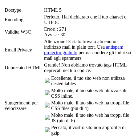
Doctype
HTML 5
Perfetto. Hai dichiarato che il tuo charset e
Encoding
UTF-8.
Errori : 271
Validita W3C
Avvisi : 30
Attenzione! E stato trovato almeno un
indirizzo mail in plain text. Usa
antispam
Email Privacy
protector gratuito
per nascondere gli indirizzi
mail agli spammers.
Grande! Non abbiamo trovato tags HTML
Deprecated HTML
deprecati nel tuo codice.
Eccellente, il tuo sito web non utilizza
nested tables.
Molto male, il tuo sito web utilizza stili
CSS inline.
Suggerimenti per
Molto male, il tuo sito web ha troppi file
velocizzare
CSS files (piu di 4).
Molto male, il tuo sito web ha troppi file
JS (piu di 6).
Peccato, il vostro sito non approfitta di
gzip.