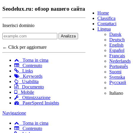
Seodelux.ru: обзор вашего сайта
Home
Classifica
Contattaci
Inserisci dominio
Lingua
Dansk
Analizza
Deutsch
English
← Click per aggiornare
Español
Français
Torna in cima
Nederlands
Contenuto
Português
Links
Suomi
Keywords
Svenska
Usabilita
Русский
Documento
Mobile
Italiano
Ottimizzazione
PageSpeed Insights
Navigazione
Torna in cima
Contenuto