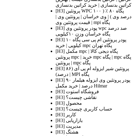
کراتین بدنسازی | خرید کراتین بدنسازی
[H3] پروتئین WPC پگاه ۸۰ ٪ ( ۱۰۰
درصد وی ) | وی خراسان | پروتئین وی |
قیمت پروتئین وی | mpi پگاه
[H3] پودر پروتئین وی wpc صد درصد
پگاه خراسان وزن ۱۰کیلویی
[H3] پودر پروتئین ام پی سی پگاه ۱۰
کیلویی | خرید mpc پگاه تهران
[H3] مکمل mpc پگاه دیجی کالا |
پروتئین mpc | خرید mpc پگاه | mpc پگاه
| پروتئین mpc پگاه
[H3] پروتئین شیر ایزوله ام پی آی (۸۶
درصد) | MPI پگاه
[H3] پودر پروتئین وی ایزوله هیلمار ۹۰
درصد | خرید مکمل Hilmar
[H3] فروشگاه استوت
[H3] نقاشی چیست؟
[H3] محصول
[H3] حساب کاربری چیست؟
[H3] کاربر
[H3] بازاریابی
[H3] مدیریت
[H3] هشتگ