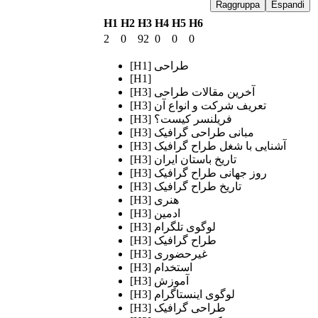
Raggruppa
Espandi
H1
H2
H3
H4
H5
H6
2
0
92
0
0
0
[H1] طراحی
[H1]
[H3] آخرین مقالات طراحی
[H3] تعریف شرکت و انواع آن
[H3] فریلنسر کیست؟
[H3] مبانی طراحی گرافیک
[H3] آشنایی با شغل طراح گرافیک
[H3] تاریخ باستان ایران
[H3] روز جهانی طراح گرافیک
[H3] تاریخ طراح گرافیک
[H3] هنری
[H3] ادمین
[H3] لوگوی تلگرام
[H3] طراح گرافیک
[H3] غیرحضوری
[H3] استخدام
[H3] آموزش
[H3] لوگوی اینستاگرام
[H3] طراحی گرافیک