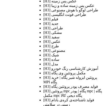
[H3] عکس پس زمینه
[H3] عکس پس زمینه ساده و زیبا
[H3] طراحی لوگو با هوش مصنوعی
[H3] طراحی فونت انگلیسی
[H3] فیلم
[H3] جدید
[H3] طراحی
[H3] مشکی
[H3] سفید
[H3] عکس
[H3] طرح
[H3] مصنوعی
[H3] شیک
[H3] ساده
[H3] مدل
[H3] آموزش کارشناسی رنگ خودرو
[H3] مکمل پروتئین وی پگاه
[H3] پروتئین ایزوله شیر پگاه | خرید
MPI پگاه
[H3] فواید مصرف پودر پروتئین پگاه
[H3] پروتئین mpc پگاه | پودر mpc پگاه |
مکمل mpc پگاه دیجی کالا
[H3] فواید ناشناخته‌ی کره‌ی بادام
زمینی در سلامتی