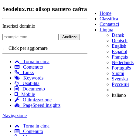
Seodelux.ru: обзор вашего сайта
Home
Classifica
Contattaci
Inserisci dominio
Lingua
Dansk
Analizza
Deutsch
English
← Click per aggiornare
Español
Français
Torna in cima
Nederlands
Contenuto
Português
Links
Suomi
Keywords
Svenska
Usabilita
Русский
Documento
Mobile
Italiano
Ottimizzazione
PageSpeed Insights
Navigazione
Torna in cima
Contenuto