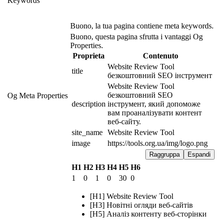
Keywords
Buono, la tua pagina contiene meta keywords.
Buono, questa pagina sfrutta i vantaggi Og
Properties.
Proprieta
Contenuto
Website Review Tool 
title
безкоштовний SEO інструмент
Website Review Tool 
безкоштовний SEO 
Og Meta Properties
description
інструмент, який допоможе 
вам проаналізувати контент 
веб-сайту.
site_name
Website Review Tool
image
https://tools.org.ua/img/logo.png
Raggruppa
Espandi
H1
H2
H3
H4
H5
H6
1
0
1
0
30
0
[H1] Website Review Tool
[H3] Новітні огляди веб-сайтів
[H5] Аналіз контенту веб-сторінки