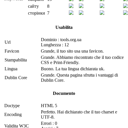
сайту
8
сторінки
7
Usabilita
Dominio : tools.org.ua
Url
Lunghezza : 12
Favicon
Grande, il tuo sito usa una favicon.
Grande. Abbiamo riscontrato che il tuo codice
Stampabilita
CSS e Print-Friendly.
Lingua
Buono. La tua lingua dichiarata uk.
Grande. Questa pagina sfrutta i vantaggi di
Dublin Core
Dublin Core.
Documento
Doctype
HTML 5
Perfetto. Hai dichiarato che il tuo charset e
Encoding
UTF-8.
Errori : 0
Validita W3C