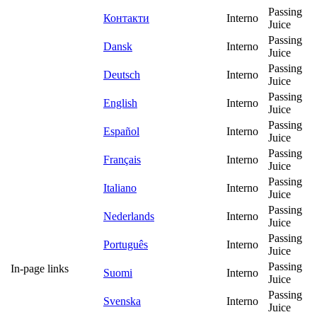
Passing
Контакти
Interno
Juice
Passing
Dansk
Interno
Juice
Passing
Deutsch
Interno
Juice
Passing
English
Interno
Juice
Passing
Español
Interno
Juice
Passing
Français
Interno
Juice
Passing
Italiano
Interno
Juice
Passing
Nederlands
Interno
Juice
Passing
Português
Interno
Juice
Passing
In-page links
Suomi
Interno
Juice
Passing
Svenska
Interno
Juice