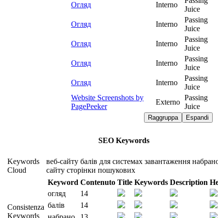
Passing
Огляд
Interno
Juice
Passing
Огляд
Interno
Juice
Passing
Огляд
Interno
Juice
Passing
Огляд
Interno
Juice
Passing
Огляд
Interno
Juice
Website Screenshots by
Passing
Externo
PagePeeker
Juice
Raggruppa
Espandi
SEO Keywords
Keywords
веб-сайту
балів
для
системах
завантаження
набран
Cloud
сайту
сторінки
пошукових
Keyword
Contenuto
Title
Keywords
Description
He
огляд
14
балів
14
Consistenza
Keywords
набрано
13