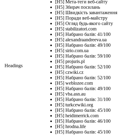
[H5] Мета-теги веб-сайту
[H5] Збирач посилань
[H5] Швидкість завантаження
[H5] Поради веб-майстру
[H5] Огляд будь-якого сайту
[H5] stabilizatori.com
[H5] Набрано балів: 41/100
[H5] alexandraandreeva.ua
[H5] Набрано балів: 49/100
[H5] sirio.com.ua
[H5] Набрано балів: 59/100
[H5] projuris.pl
Headings
[H5] Набрано балів: 52/100
[H5] czwiki.cz
[H5] Набрано балів: 52/100
[H5] weblozee.com
[H5] Набрано балів: 49/100
[H5] vba.asn.au
[H5] Набрано балів: 31/100
[H5] turkcewiki.org
[H5] Набрано балів: 45/100
[H5] heidimerrick.com
[H5] Набрано балів: 46/100
[H5] hrodna.life
[H5] Набрано балів: 45/100