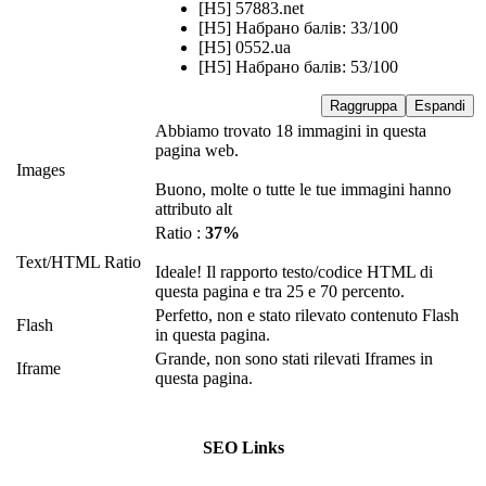
[H5] 57883.net
[H5] Набрано балів: 33/100
[H5] 0552.ua
[H5] Набрано балів: 53/100
Raggruppa
Espandi
Abbiamo trovato 18 immagini in questa
pagina web.
Images
Buono, molte o tutte le tue immagini hanno
attributo alt
Ratio :
37%
Text/HTML Ratio
Ideale! Il rapporto testo/codice HTML di
questa pagina e tra 25 e 70 percento.
Perfetto, non e stato rilevato contenuto Flash
Flash
in questa pagina.
Grande, non sono stati rilevati Iframes in
Iframe
questa pagina.
SEO Links