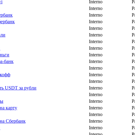
wi
Interno
P
Interno
P
ербанк
Interno
P
бербанк
Interno
P
Interno
P
бли
Interno
P
Interno
P
и
Interno
P
ньги
Interno
P
фа-банк
Interno
P
Interno
P
ькофф
Interno
P
Interno
P
ть USDT за рубли
Interno
P
Interno
P
ры
Interno
P
на карту
Interno
P
Interno
P
на Сбербанк
Interno
P
и
Interno
P
Interno
P