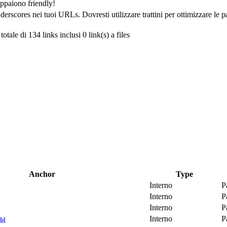
appaiono friendly!
rscores nei tuoi URLs. Dovresti utilizzare trattini per ottimizzare le pa
tale di 134 links inclusi 0 link(s) a files
Anchor
Type
Interno
P
Interno
P
Interno
P
ры
Interno
P