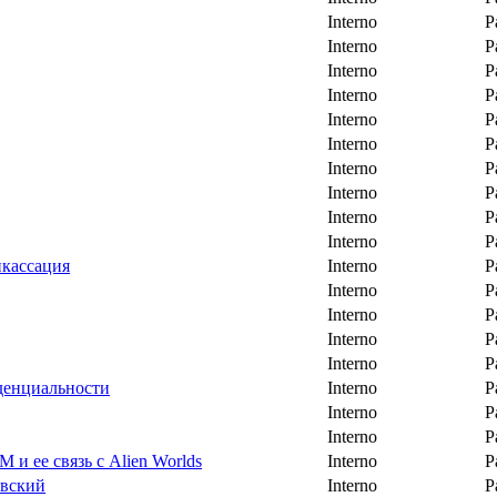
Interno
P
Interno
P
Interno
P
Interno
P
Interno
P
Interno
P
Interno
P
Interno
P
Interno
P
Interno
P
нкассация
Interno
P
Interno
P
Interno
P
Interno
P
Interno
P
денциальности
Interno
P
Interno
P
Interno
P
и ее связь с Аlien Worlds
Interno
P
вский
Interno
P