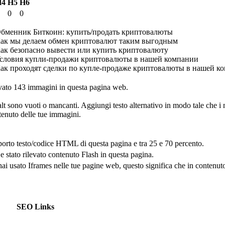
H4
H5
H6
0
0
Обменник Биткоин: купить/продать криптовалюты
Как мы делаем обмен криптовалют таким выгодным
Как безопасно вывести или купить криптовалюту
Условия купли-продажи криптовалюты в нашей компании
Как проходят сделки по купле-продаже криптовалюты в нашей к
ato 143 immagini in questa pagina web.
 alt sono vuoti o mancanti. Aggiungi testo alternativo in modo tale che 
tenuto delle tue immagini.
pporto testo/codice HTML di questa pagina e tra 25 e 70 percento.
 e stato rilevato contenuto Flash in questa pagina.
ai usato Iframes nelle tue pagine web, questo significa che in contenuto
SEO Links