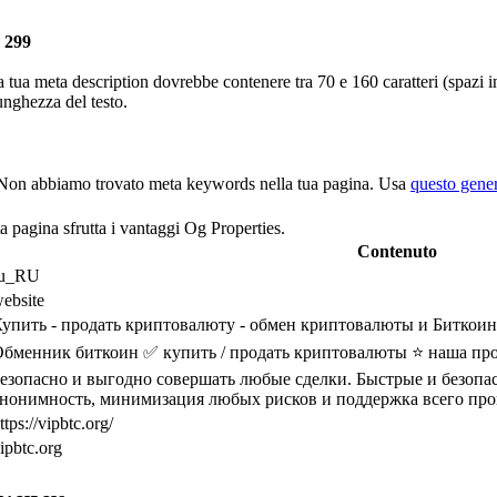
 299
a tua meta description dovrebbe contenere tra 70 e 160 caratteri (spazi 
lunghezza del testo.
Non abbiamo trovato meta keywords nella tua pagina. Usa
questo gener
 pagina sfrutta i vantaggi Og Properties.
Contenuto
ru_RU
ebsite
упить - продать криптовалюту - обмен криптовалюты и Битко
бменник биткоин ✅ купить / продать криптовалюты ⭐ наша про
езопасно и выгодно совершать любые сделки. Быстрые и безопас
нонимность, минимизация любых рисков и поддержка всего проц
ttps://vipbtc.org/
ipbtc.org