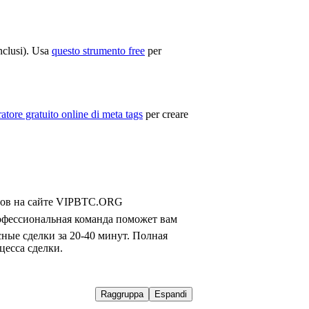
inclusi). Usa
questo strumento free
per
atore gratuito online di meta tags
per creare
инов на сайте VIPBTC.ORG
фессиональная команда поможет вам 
ные сделки за 20-40 минут. Полная 
есса сделки.
Raggruppa
Espandi