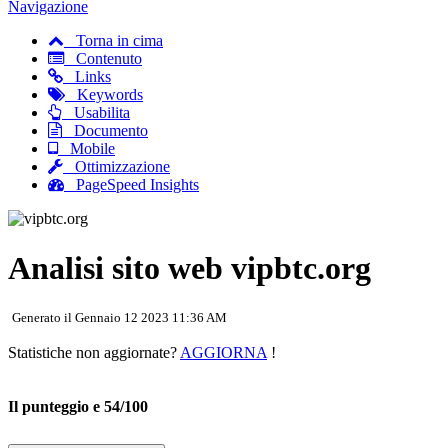
Navigazione
Torna in cima
Contenuto
Links
Keywords
Usabilita
Documento
Mobile
Ottimizzazione
PageSpeed Insights
Analisi sito web vipbtc.org
Generato il Gennaio 12 2023 11:36 AM
Statistiche non aggiornate?
AGGIORNA
!
Il punteggio e 54/100