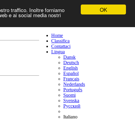
OK
stro traffico. Inoltre forniamo
 web e ai social media nostri
Home
Classifica
Contattaci
Lingua
Dansk
Deutsch
English
Español
Français
Nederlands
Português
Suomi
Svenska
Русский
Italiano