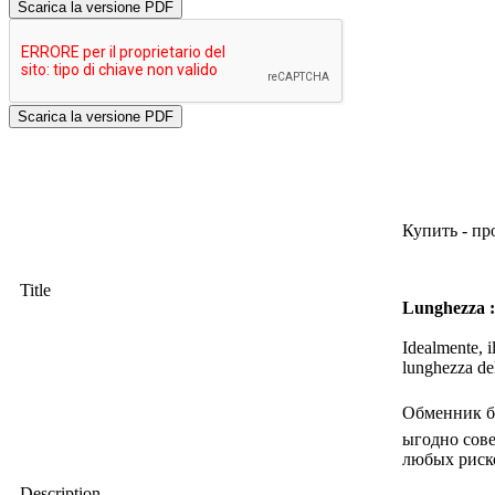
Scarica la versione PDF
Купить - п
Title
Lunghezza :
Idealmente, i
lunghezza del
Обменник б
ыгодно сове
любых риско
Description