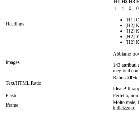
H1
H2
H3
1
4
0
0
[H1] 
Headings
[H2] 
[H2] 
[H2] 
[H2] 
Abbiamo trov
Images
143 attributi
meglio il con
Ratio :
28%
Text/HTML Ratio
Ideale! Il ra
Flash
Perfetto, non
Molto male, h
Iframe
indicizzato.