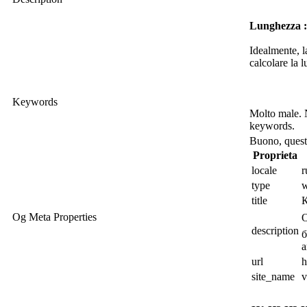
Lunghezza :
Idealmente, l
calcolare la 
Keywords
Molto male. 
keywords.
Buono, questa
Proprieta
locale
type
w
title
К
Og Meta Properties
О
description
б
а
url
h
site_name
v