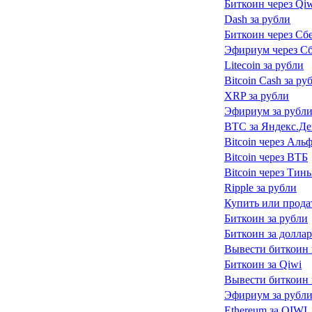
Биткоин через Qi
Dash за рубли
Биткоин через Сб
Эфириум через С
Litecoin за рубли
Bitcoin Cash за ру
XRP за рубли
Эфириум за рубл
BTC за Яндекс.Де
Bitcoin через Аль
Bitcoin через ВТБ
Bitcoin через Тин
Ripple за рубли
Купить или прода
Биткоин за рубли
Биткоин за долла
Вывести биткоин 
Биткоин за Qiwi
Вывести биткоин 
Эфириум за рубл
Ethereum за QIWI