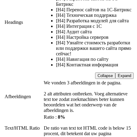
Битрикс
[H4] Перенос сайтов на 1С-Битрикс
[H4] Техническая поддержка
[H4] Разработка модулей для сайта
Headings
[H4] Интеграция с 1С
[H4] Аудит сайта
[H4] Настройка серверов
[H4] Узнайте стоимость разработки
или поддержки вашего сайта прямо
сейчас!
[H4] Навигация по сайту
[H4] Контактная информация
Collapse
Expand
We vonden 3 afbeeldingen in de pagina.
2 alt attributen ontbreken. Voeg alternatieve
Afbeeldingen
text toe zodat zoekmachines beter kunnen
beoordelen wat het onderwerp van de
afbeeldingen is.
Ratio :
8%
Text/HTML Ratio
De ratio van text tot HTML code is below 15
procent, dit betekent dat uw pagina