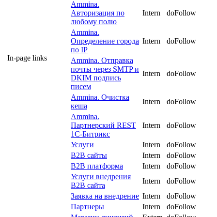
Ammina.
Авторизация по
Intern
doFollow
любому полю
Ammina.
Определение города
Intern
doFollow
по IP
In-page links
Ammina. Отправка
почты через SMTP и
Intern
doFollow
DKIM подпись
писем
Ammina. Очистка
Intern
doFollow
кеша
Ammina.
Партнерский REST
Intern
doFollow
1С-Битрикс
Услуги
Intern
doFollow
B2B сайты
Intern
doFollow
B2B платформа
Intern
doFollow
Услуги внедрения
Intern
doFollow
B2B сайта
Заявка на внедрение
Intern
doFollow
Партнеры
Intern
doFollow