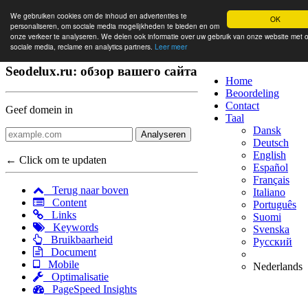
We gebruiken cookies om de inhoud en advertenties te
OK
personaliseren, om sociale media mogelijkheden te bieden en om
onze verkeer te analyseren. We delen ook informatie over uw gebruik van onze website met 
sociale media, reclame en analytics partners.
Leer meer
Seodelux.ru: обзор вашего сайта
Home
Beoordeling
Contact
Geef domein in
Taal
Dansk
Analyseren
Deutsch
English
← Click om te updaten
Español
Français
Terug naar boven
Italiano
Content
Português
Links
Suomi
Keywords
Svenska
Bruikbaarheid
Русский
Document
Mobile
Nederlands
Optimalisatie
PageSpeed Insights