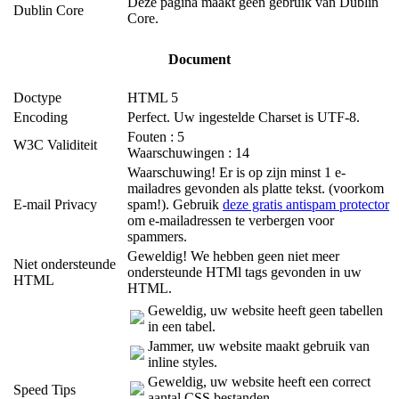
Deze pagina maakt geen gebruik van Dublin
Dublin Core
Core.
Document
Doctype
HTML 5
Encoding
Perfect. Uw ingestelde Charset is UTF-8.
Fouten : 5
W3C Validiteit
Waarschuwingen : 14
Waarschuwing! Er is op zijn minst 1 e-
mailadres gevonden als platte tekst. (voorkom
E-mail Privacy
spam!). Gebruik
deze gratis antispam protector
om e-mailadressen te verbergen voor
spammers.
Geweldig! We hebben geen niet meer
Niet ondersteunde
ondersteunde HTMl tags gevonden in uw
HTML
HTML.
Geweldig, uw website heeft geen tabellen
in een tabel.
Jammer, uw website maakt gebruik van
inline styles.
Geweldig, uw website heeft een correct
Speed Tips
aantal CSS bestanden.