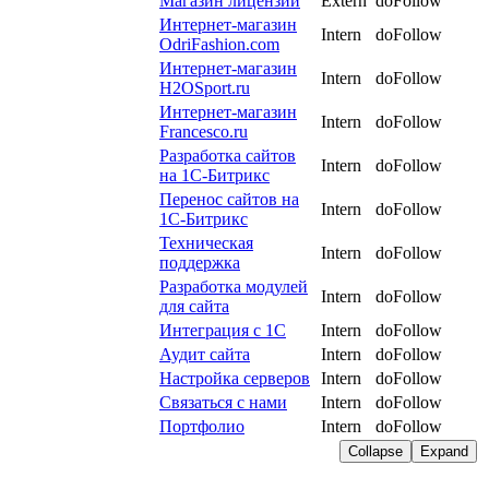
Магазин лицензий
Extern
doFollow
Интернет-магазин
Intern
doFollow
OdriFashion.com
Интернет-магазин
Intern
doFollow
H2OSport.ru
Интернет-магазин
Intern
doFollow
Francesco.ru
Разработка сайтов
Intern
doFollow
на 1С-Битрикс
Перенос сайтов на
Intern
doFollow
1С-Битрикс
Техническая
Intern
doFollow
поддержка
Разработка модулей
Intern
doFollow
для сайта
Интеграция с 1С
Intern
doFollow
Аудит сайта
Intern
doFollow
Настройка серверов
Intern
doFollow
Связаться с нами
Intern
doFollow
Портфолио
Intern
doFollow
Collapse
Expand