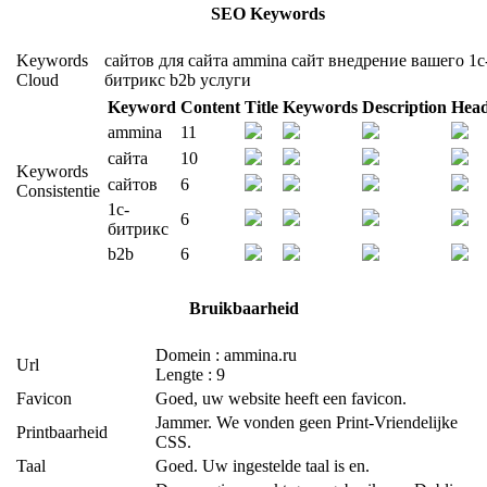
SEO Keywords
Keywords
сайтов
для
сайта
ammina
сайт
внедрение
вашего
1с
Cloud
битрикс
b2b
услуги
Keyword
Content
Title
Keywords
Description
Head
ammina
11
сайта
10
Keywords
сайтов
6
Consistentie
1с-
6
битрикс
b2b
6
Bruikbaarheid
Domein : ammina.ru
Url
Lengte : 9
Favicon
Goed, uw website heeft een favicon.
Jammer. We vonden geen Print-Vriendelijke
Printbaarheid
CSS.
Taal
Goed. Uw ingestelde taal is en.