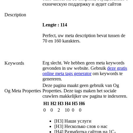
ехническую поддержку и аудит сайтов
Description
Lengte : 114
Perfect, uw meta description bevat tussen de
70 en 160 karakters.
Erg slecht. We hebben geen meta keywords
Keywords
gevonden in uw website. Gebruik
deze gratis
online meta tags generator
om keywords te
genereren.
Deze pagina maakt geen gebruik van Og
Og Meta Properties
Properties. Deze tags maken het sociale
crawlers makkelijker uw pagina te indexeren.
H1
H2
H3
H4
H5
H6
0
0
2
10
0
0
[H3] Наши услуги
[H3] Несколько слов о нас
[H4] Разработка сайтов на 1С-