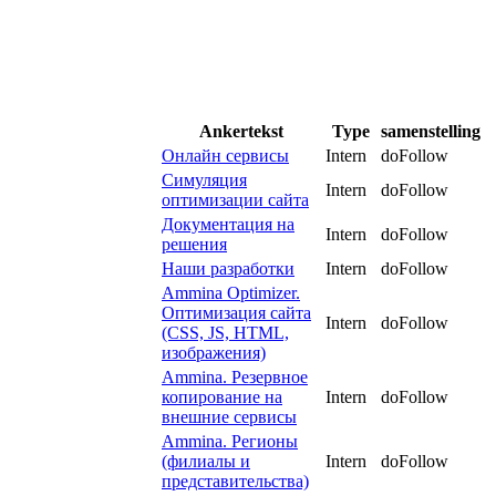
Ankertekst
Type
samenstelling
Онлайн сервисы
Intern
doFollow
Симуляция
Intern
doFollow
оптимизации сайта
Документация на
Intern
doFollow
решения
Наши разработки
Intern
doFollow
Ammina Optimizer.
Оптимизация сайта
Intern
doFollow
(CSS, JS, HTML,
изображения)
Ammina. Резервное
копирование на
Intern
doFollow
внешние сервисы
Ammina. Регионы
(филиалы и
Intern
doFollow
представительства)