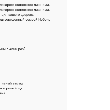
00 лекарств становятся лишними.
00 лекарств становятся лишними.
ция вашего здоровья.
подтвержденный семьей Нобель
чны в 4500 раз?
ативный взгляд
ие и роль йода
овья