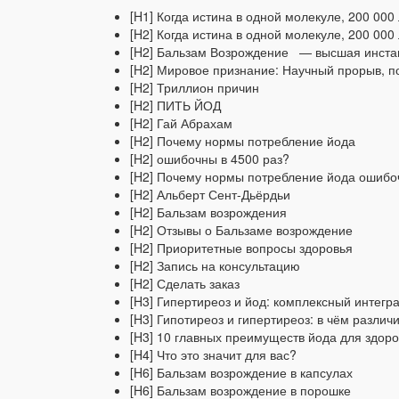
[H1] Когда истина в одной молекуле, 200 0
[H2] Когда истина в одной молекуле, 200 0
[H2] Бальзам Возрождение — высшая инстан
[H2] Мировое признание: Научный прорыв, 
[H2] Триллион причин
[H2] ПИТЬ ЙОД
[H2] Гай Абрахам
[H2] Почему нормы потребление йода
[H2] ошибочны в 4500 раз?
[H2] Почему нормы потребление йода ошибо
[H2] Альберт Сент-Дьёрдьи
[H2] Бальзам возрождения
[H2] Отзывы о Бальзаме возрождение
[H2] Приоритетные вопросы здоровья
[H2] Запись на консультацию
[H2] Сделать заказ
[H3] Гипертиреоз и йод: комплексный интегр
[H3] Гипотиреоз и гипертиреоз: в чём различ
[H3] 10 главных преимуществ йода для здор
[H4] Что это значит для вас?
[H6] Бальзам возрождение в капсулах
[H6] Бальзам возрождение в порошке