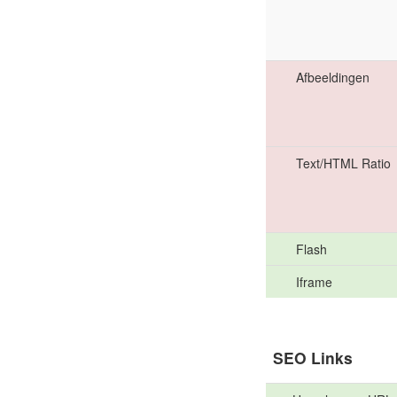
Afbeeldingen
Text/HTML Ratio
Flash
Iframe
SEO Links