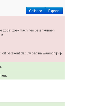
Collapse
Expand
t toe zodat zoekmachines beter kunnen
is.
 dit betekent dat uw pagina waarschijnlijk
e.
ffen.