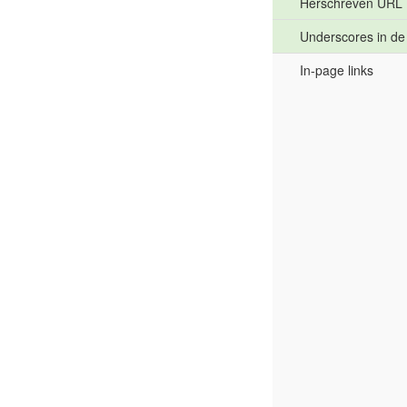
Herschreven URL
Underscores in d
In-page links