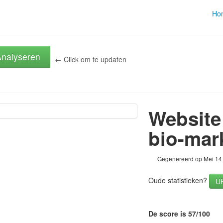
Ho
nalyseren
← Click om te updaten
Website
bio-mar
Gegenereerd op Mei 14
Oude statistieken?
U
De score is 57/100