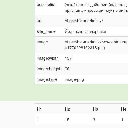
description
Узнайте о воздействии йода на 
признана мировыми научными ли
url
https://bio-market.kz/
site_name
Йод: основа здоровья
image
https://bio-market.kz/wp-content/
e1770228152313.png
image:width
157
image:height
68
image:type
image/png
H1
H2
H3
H4
1
15
3
1