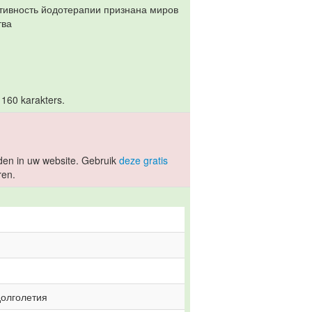
ктивность йодотерапии признана миров
тва
 160 karakters.
en in uw website. Gebruik
deze gratis
ren.
долголетия