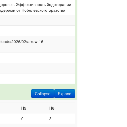
здоровье. Эффективность йодотерапии 
дерами от Нобелевского Братства
uploads/2026/02/arrow-16-
Collapse
Expand
H5
H6
0
3