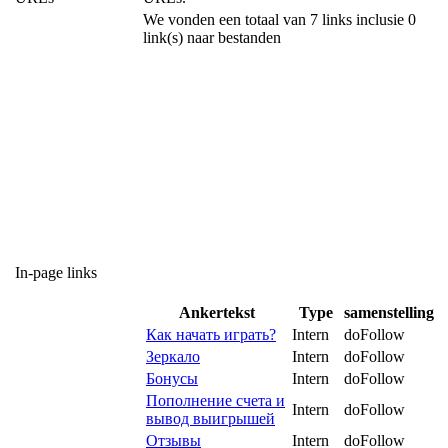
We vonden een totaal van 7 links inclusie 0
link(s) naar bestanden
In-page links
Ankertekst
Type
samenstelling
Как начать играть?
Intern
doFollow
Зеркало
Intern
doFollow
Бонусы
Intern
doFollow
Пополнение счета и
Intern
doFollow
вывод выигрышей
Отзывы
Intern
doFollow