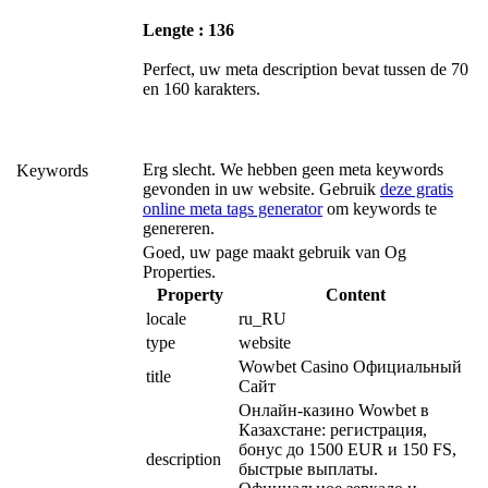
Lengte : 136
Perfect, uw meta description bevat tussen de 70
en 160 karakters.
Erg slecht. We hebben geen meta keywords
Keywords
gevonden in uw website. Gebruik
deze gratis
online meta tags generator
om keywords te
genereren.
Goed, uw page maakt gebruik van Og
Properties.
Property
Content
locale
ru_RU
type
website
Wowbet Casino Официальный 
title
Сайт
Онлайн-казино Wowbet в 
Казахстане: регистрация, 
бонус до 1500 EUR и 150 FS, 
description
быстрые выплаты. 