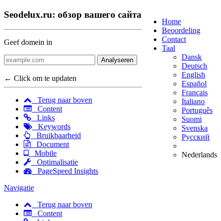
Seodelux.ru: обзор вашего сайта
Home
Beoordeling
Contact
Geef domein in
Taal
Dansk
Analyseren
Deutsch
English
← Click om te updaten
Español
Français
Terug naar boven
Italiano
Content
Português
Links
Suomi
Keywords
Svenska
Bruikbaarheid
Русский
Document
Mobile
Nederlands
Optimalisatie
PageSpeed Insights
Navigatie
Terug naar boven
Content