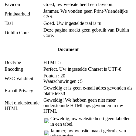
Favicon
Goed, uw website heeft een favicon.
Jammer. We vonden geen Print-Vriendelijke
Printbaarheid
CSS.
Taal
Goed. Uw ingestelde taal is ru.
Deze pagina maakt geen gebruik van Dublin
Dublin Core
Core.
Document
Doctype
HTML 5
Encoding
Perfect. Uw ingestelde Charset is UTF-8.
Fouten : 20
W3C Validiteit
Waarschuwingen : 5
Geweldig er is geen e-mail adres gevonden als
E-mail Privacy
platte tekst!
Geweldig! We hebben geen niet meer
Niet ondersteunde
ondersteunde HTMl tags gevonden in uw
HTML
HTML.
Geweldig, uw website heeft geen tabellen
in een tabel.
Jammer, uw website maakt gebruik van