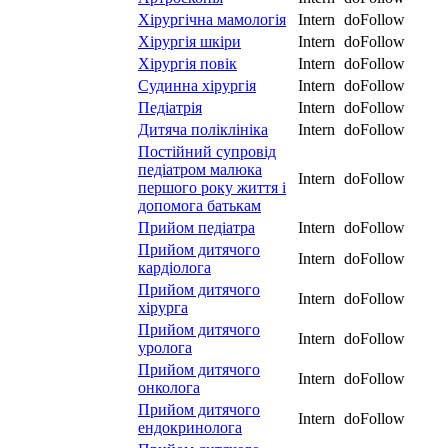
Хірургічна мамологія
Intern
doFollow
Хірургія шкіри
Intern
doFollow
Хірургія повік
Intern
doFollow
Судинна хірургія
Intern
doFollow
Педіатрія
Intern
doFollow
Дитяча поліклініка
Intern
doFollow
Постійний супровід
педіатром малюка
Intern
doFollow
першого року життя і
допомога батькам
Прийом педіатра
Intern
doFollow
Прийом дитячого
Intern
doFollow
кардіолога
Прийом дитячого
Intern
doFollow
хірурга
Прийом дитячого
Intern
doFollow
уролога
Прийом дитячого
Intern
doFollow
онколога
Прийом дитячого
Intern
doFollow
ендокринолога