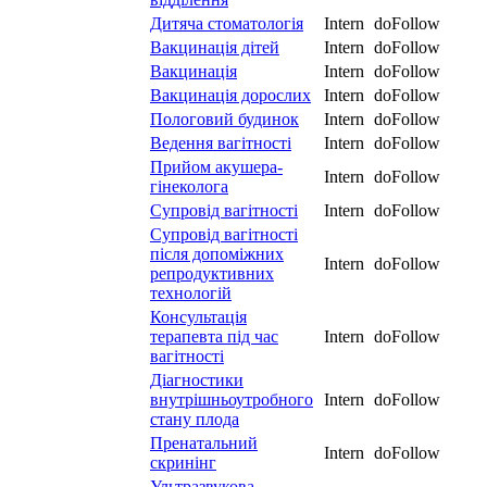
Дитяча стоматологія
Intern
doFollow
Вакцинація дітей
Intern
doFollow
Вакцинація
Intern
doFollow
Вакцинація дорослих
Intern
doFollow
Пологовий будинок
Intern
doFollow
Ведення вагітності
Intern
doFollow
Прийом акушера-
Intern
doFollow
гінеколога
Супровід вагітності
Intern
doFollow
Супровід вагітності
після допоміжних
Intern
doFollow
репродуктивних
технологій
Консультація
терапевта під час
Intern
doFollow
вагітності
Діагностики
внутрішньоутробного
Intern
doFollow
стану плода
Пренатальний
Intern
doFollow
скринінг
Ультразвукова