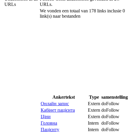
URLs
URLs.
We vonden een totaal van 178 links inclusie 0
link(s) naar bestanden
Ankertekst
Type
samenstelling
Онлайн запис
Extern
doFollow
Кабінет пацієнта
Extern
doFollow
Ціни
Extern
doFollow
Головна
Intern
doFollow
Пацієнту
Intern
doFollow