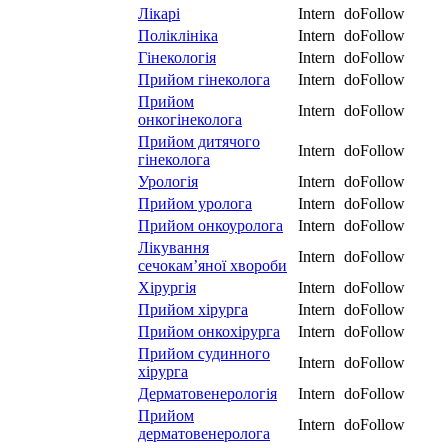
Лікарі
Intern
doFollow
Поліклініка
Intern
doFollow
Гінекологія
Intern
doFollow
Прийом гінеколога
Intern
doFollow
Прийом
Intern
doFollow
онкогінеколога
Прийом дитячого
Intern
doFollow
гінеколога
Урологія
Intern
doFollow
Прийом уролога
Intern
doFollow
Прийом онкоуролога
Intern
doFollow
Лікування
Intern
doFollow
сечокам’яної хвороби
Хірургія
Intern
doFollow
Прийом хірурга
Intern
doFollow
Прийом онкохірурга
Intern
doFollow
Прийом судинного
Intern
doFollow
хірурга
Дерматовенерологія
Intern
doFollow
Прийом
Intern
doFollow
дерматовенеролога