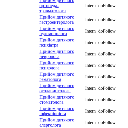
Прийом дитячого
ортопеда-
Intern
doFollow
травматолога
Прийом дитячого
Intern
doFollow
гастроентеролога
Прийом дитячого
Intern
doFollow
пульмонолога
Прийом дитячого
Intern
doFollow
психіатра
Прийом дитячого
Intern
doFollow
невролога
Прийом дитячого
Intern
doFollow
психолога
Прийом дитячого
Intern
doFollow
гематолога
Прийом дитячого
Intern
doFollow
отоларинголога
Прийом дитячого
Intern
doFollow
стоматолога
Прийом дитячого
Intern
doFollow
інфекціоніста
Прийом дитячого
Intern
doFollow
алерголога