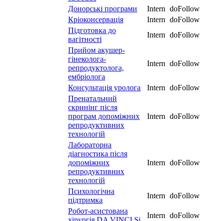
Донорські програми
Intern
doFollow
Кріоконсервація
Intern
doFollow
Підготовка до
Intern
doFollow
вагітності
Прийом акушер-
гінеколога-
Intern
doFollow
репродуктолога,
ембріолога
Консультація уролога
Intern
doFollow
Пренатальний
скринінг після
програм допоміжних
Intern
doFollow
репродуктивних
технологій
​​Лабораторна
діагностика після
допоміжних
Intern
doFollow
репродуктивних
технологій
​​Психологічна
Intern
doFollow
підтримка
Робот-асистована
Intern
doFollow
хірургія DA VINCI Si