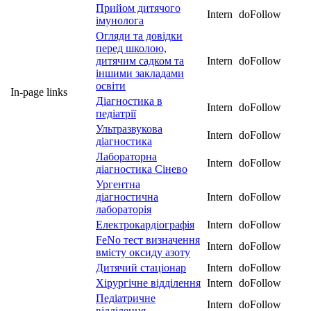
Прийом дитячого
Intern
doFollow
імунолога
Огляди та довідки
перед школою,
дитячим садком та
Intern
doFollow
іншими закладами
освіти
In-page links
Діагностика в
Intern
doFollow
педіатрії
Ультразвукова
Intern
doFollow
діагностика
Лабораторна
Intern
doFollow
діагностика Сінево
Ургентна
діагностична
Intern
doFollow
лабораторія
Електрокардіографія
Intern
doFollow
FeNo тест визначення
Intern
doFollow
вмісту оксиду азоту
Дитячий стаціонар
Intern
doFollow
Хірургічне відділення
Intern
doFollow
Педіатричне
Intern
doFollow
відділення