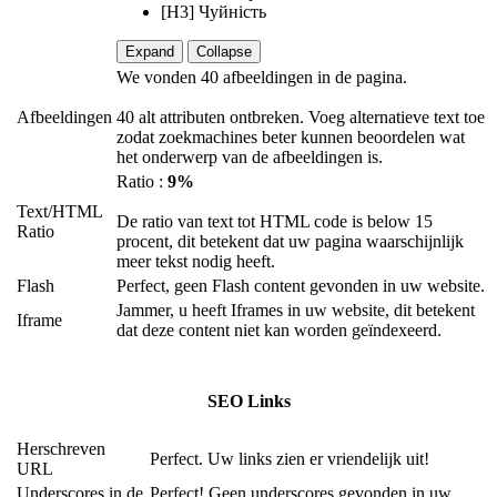
[H3] Чуйність
Expand
Collapse
We vonden 40 afbeeldingen in de pagina.
Afbeeldingen
40 alt attributen ontbreken. Voeg alternatieve text toe
zodat zoekmachines beter kunnen beoordelen wat
het onderwerp van de afbeeldingen is.
Ratio :
9%
Text/HTML
De ratio van text tot HTML code is below 15
Ratio
procent, dit betekent dat uw pagina waarschijnlijk
meer tekst nodig heeft.
Flash
Perfect, geen Flash content gevonden in uw website.
Jammer, u heeft Iframes in uw website, dit betekent
Iframe
dat deze content niet kan worden geïndexeerd.
SEO Links
Herschreven
Perfect. Uw links zien er vriendelijk uit!
URL
Underscores in de
Perfect! Geen underscores gevonden in uw