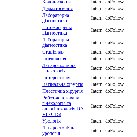
Колоноскопія
Intern
doFollow
Дерматоскопія
Intern
doFollow
Лабораторна
Intern
doFollow
діагностика
Патоморфічна
Intern
doFollow
діагностика
Лабораторна
Intern
doFollow
діагностика
Стаціонар
Intern
doFollow
Гінекологія
Intern
doFollow
Лапароскопічна
Intern
doFollow
гінекологія
Гістероскопія
Intern
doFollow
Вагінальна хірургія
Intern
doFollow
Пластична хірургія
Intern
doFollow
Робот-асистована
гінекологія та
Intern
doFollow
онкогінекологія DA
VINCI Si
Урологія
Intern
doFollow
Лапароскопічна
Intern
doFollow
урологія