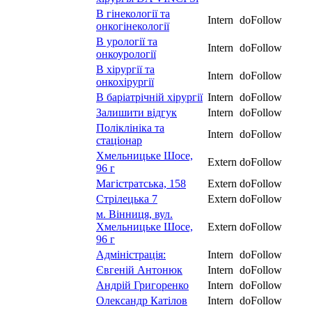
В гінекології та
Intern
doFollow
онкогінекології
В урології та
Intern
doFollow
онкоурології
В хірургії та
Intern
doFollow
онкохірургії
В баріатрічній хірургії
Intern
doFollow
Залишити відгук
Intern
doFollow
Поліклініка та
Intern
doFollow
стаціонар
Хмельницьке Шосе,
Extern
doFollow
96 г
Магістратська, 158
Extern
doFollow
Стрілецька 7
Extern
doFollow
м. Вінниця, вул.
Хмельницьке Шосе,
Extern
doFollow
96 г
Адміністрація:
Intern
doFollow
Євгеній Антонюк
Intern
doFollow
Андрій Григоренко
Intern
doFollow
Олександр Катілов
Intern
doFollow