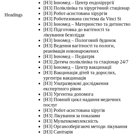
[H3] Інномед – Центр ендохірургії
[H3] Поліклініка та хірургічний стаціонар
[H3] Робот-асистована хірургія
Headings
[H3] Роботизована система da Vinci Si
[H3] Інномед – Материнство та дитинство
[H3] Підготовка до вагітності та
лікування безпліддя
[H3] Інномед – Пологовий будинок
[H3] Ведення вагітності та пологи,
реанімація новонарожених
[H3] Інномед – Педіатрія
[H3] Дитяча поліклініка та стаціонар 24/7
[H3] Інномед – Центр вакцинації
[H3] Вакцинація дітей та дорослих,
ургентра вакцинація
[H3] Ультразвукові дослідження
експертного рівня
[H3] Ургентна допомога
[H3] Повний цикл надання медичних
послуг
[H3] Робот-асистована хіругія
[H3] Лікування за показами
[H3] Мультикомплексність
[H3] Органозберігаючі методи лікування
[H3] Санітарія