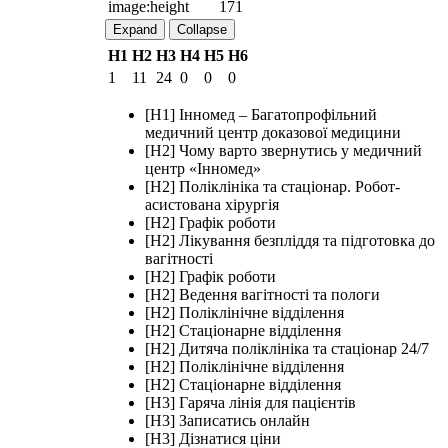
image:height
171
Expand
Collapse
H1
H2
H3
H4
H5
H6
1
11
24
0
0
0
[H1] Інномед – Багатопрофільний
медичний центр доказової медицини
[H2] Чому варто звернутись у медичний
центр «‎Інномед»
[H2] Поліклініка та стаціонар. Робот-
асистована хірургія
[H2] Графік роботи
[H2] Лікування безпліддя та підготовка до
вагітності
[H2] Графік роботи
[H2] Ведення вагітності та пологи
[H2] Поліклінічне відділення
[H2] Стаціонарне відділення
[H2] Дитяча поліклініка та стаціонар 24/7
[H2] Поліклінічне відділення
[H2] Стаціонарне відділення
[H3] Гаряча лінія для пацієнтів
[H3] Записатись онлайн
[H3] Дізнатися ціни