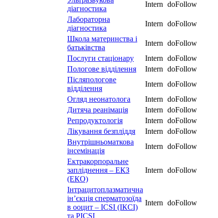
Intern
doFollow
діагностика
Лабораторна
Intern
doFollow
діагностика
Школа материнства і
Intern
doFollow
батьківства
Послуги стаціонару
Intern
doFollow
Пологове відділення
Intern
doFollow
Післяпологове
Intern
doFollow
відділення
Огляд неонатолога
Intern
doFollow
Дитяча реанімація
Intern
doFollow
Репродуктологія
Intern
doFollow
Лікування безпліддя
Intern
doFollow
Внутрішньоматкова
Intern
doFollow
інсемінація
Ектракорпоральне
запліднення – ЕКЗ
Intern
doFollow
(ЕКО)
Інтрацитоплазматична
ін’єкція сперматозоїда
Intern
doFollow
в ооцит – ICSI (ІКСІ)
та PICSI