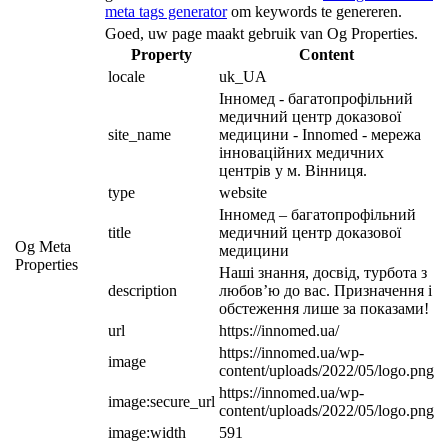
meta tags generator
om keywords te genereren.
Goed, uw page maakt gebruik van Og Properties.
Property
Content
locale
uk_UA
Інномед - багатопрофільний 
медичний центр доказової 
site_name
медицини - Innomed - мережа 
інноваційних медичних 
центрів у м. Вінниця.
type
website
Інномед – багатопрофільний 
title
медичний центр доказової 
Og Meta
медицини
Properties
Наші знання, досвід, турбота з 
description
любов’ю до вас. Призначення і 
обстеження лише за показами!
url
https://innomed.ua/
https://innomed.ua/wp-
image
content/uploads/2022/05/logo.png
https://innomed.ua/wp-
image:secure_url
content/uploads/2022/05/logo.png
image:width
591