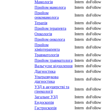
Мамологія
Intern
doFollow
Прийом мамолога
Intern
doFollow
Прийом
Intern
doFollow
онкомамолога
Терапія
Intern
doFollow
Прийом терапевта
Intern
doFollow
Онкологія
Intern
doFollow
Прийом онколога
Intern
doFollow
Прийом
Intern
doFollow
хіміотерапевта
Травматологія
Intern
doFollow
Прийом травматолога
Intern
doFollow
Вальгусне відхилення
Intern
doFollow
Діагностика
Intern
doFollow
Ультразвукова
Intern
doFollow
діагностика
УЗД в акушерстві та
Intern
doFollow
гінекології
Загальне УЗД
Intern
doFollow
Ендоскопія
Intern
doFollow
Гастроскопія
Intern
doFollow