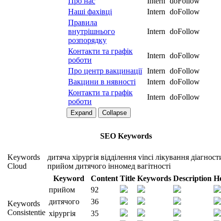
Про нас
Intern
doFollow
Наші фахівці
Intern
doFollow
Правила
внутрішнього
Intern
doFollow
розпорядку
Контакти та графік
Intern
doFollow
роботи
Про центр вакцинації
Intern
doFollow
Вакцини в нявності
Intern
doFollow
Контакти та графік
Intern
doFollow
роботи
Expand
Collapse
SEO Keywords
Keywords
дитяча
хірургія
відділення
vinci
лікування
діагност
Cloud
прийом
дитячого
інномед
вагітності
Keyword
Content
Title
Keywords
Description
H
прийом
92
дитячого
36
Keywords
Consistentie
хірургія
35