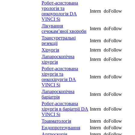
Робот-асистована
урологія та
Intern
doFollow
онкоурологія DA
VINCI Si
Лікування
Intern
doFollow
сечокам’яної хвороби
Трансуретральні
Intern
doFollow
резекції
Хірургія
Intern
doFollow
Лапароскопічна
Intern
doFollow
хірургія
Робот-асистована
хірургія та
Intern
doFollow
онкохірургія DA
VINCI Si
Лапароскопічна
Intern
doFollow
баріатрія
Робот-асистована
хірургія в баріатрії DA
Intern
doFollow
VINCI Si
Травматологія
Intern
doFollow
Ендопротезування
Intern
doFollow
Артроскопія
Intern
doFollow