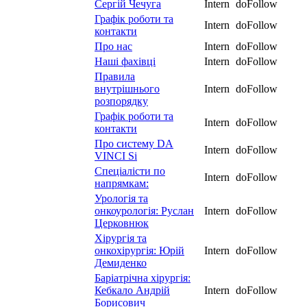
Сергій Чечуга
Intern
doFollow
Графік роботи та
Intern
doFollow
контакти
Про нас
Intern
doFollow
Наші фахівці
Intern
doFollow
Правила
внутрішнього
Intern
doFollow
розпорядку
Графік роботи та
Intern
doFollow
контакти
Про систему DA
Intern
doFollow
VINCI Si
Спеціалісти по
Intern
doFollow
напрямкам:
Урологія та
онкоурологія: Руслан
Intern
doFollow
Церковнюк
Хірургія та
онкохірургія: Юрій
Intern
doFollow
Демиденко
Баріатрічна хірургія:
Кебкало Андрій
Intern
doFollow
Борисович