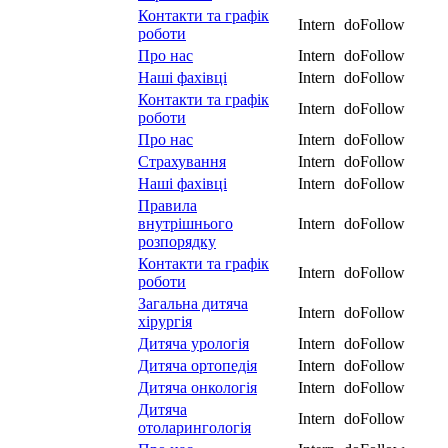
Контакти та графік
Intern
doFollow
роботи
Про нас
Intern
doFollow
Наші фахівці
Intern
doFollow
Контакти та графік
Intern
doFollow
роботи
Про нас
Intern
doFollow
Страхування
Intern
doFollow
Наші фахівці
Intern
doFollow
Правила
внутрішнього
Intern
doFollow
розпорядку
Контакти та графік
Intern
doFollow
роботи
Загальна дитяча
Intern
doFollow
хірургія
Дитяча урологія
Intern
doFollow
Дитяча ортопедія
Intern
doFollow
Дитяча онкологія
Intern
doFollow
Дитяча
Intern
doFollow
отоларингологія