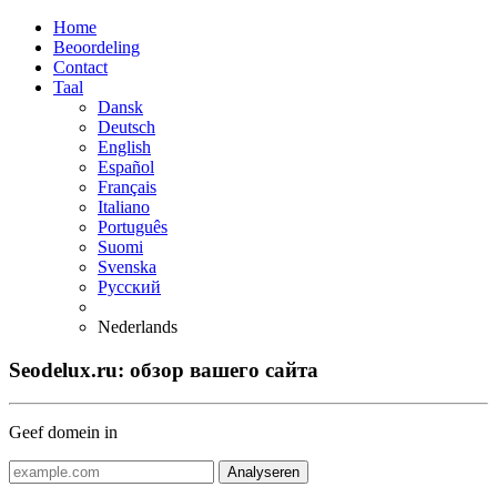
Home
Beoordeling
Contact
Taal
Dansk
Deutsch
English
Español
Français
Italiano
Português
Suomi
Svenska
Русский
Nederlands
Seodelux.ru: обзор вашего сайта
Geef domein in
Analyseren