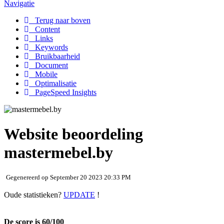
Navigatie
Terug naar boven
Content
Links
Keywords
Bruikbaarheid
Document
Mobile
Optimalisatie
PageSpeed Insights
Website beoordeling
mastermebel.by
Gegenereerd op September 20 2023 20:33 PM
Oude statistieken?
UPDATE
!
De score is 60/100