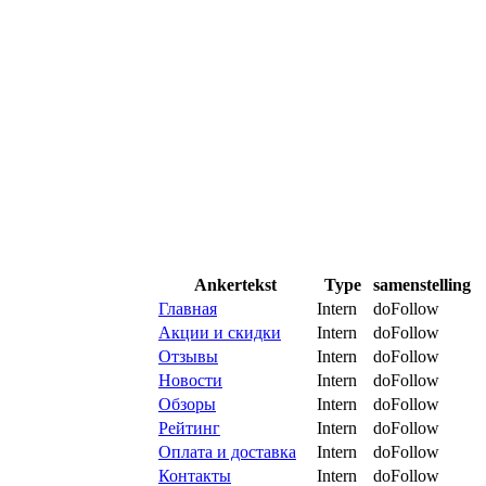
Ankertekst
Type
samenstelling
Главная
Intern
doFollow
Акции и скидки
Intern
doFollow
Отзывы
Intern
doFollow
Новости
Intern
doFollow
Обзоры
Intern
doFollow
Рейтинг
Intern
doFollow
Оплата и доставка
Intern
doFollow
Контакты
Intern
doFollow