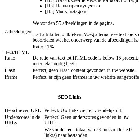
[H2] Изготовление мебели на заказ по инд
[H3] Наши преимущества
[H3] Мы в Instagram
We vonden 55 afbeeldingen in de pagina.
Afbeeldingen
1 alt attributen ontbreken. Voeg alternatieve text toe
beoordelen wat het onderwerp van de afbeeldingen is.
Ratio :
1%
Text/HTML
Ratio
De ratio van text tot HTML code is below 15 procent, 
meer tekst nodig heeft.
Flash
Perfect, geen Flash content gevonden in uw website.
Iframe
Perfect, er zijn geen Iframes in uw website aangetroffe
SEO Links
Herschreven URL
Perfect. Uw links zien er vriendelijk uit!
Underscores in de
Perfect! Geen underscores gevonden in uw
URLs
URLs.
We vonden een totaal van 29 links inclusie 0
link(s) naar bestanden