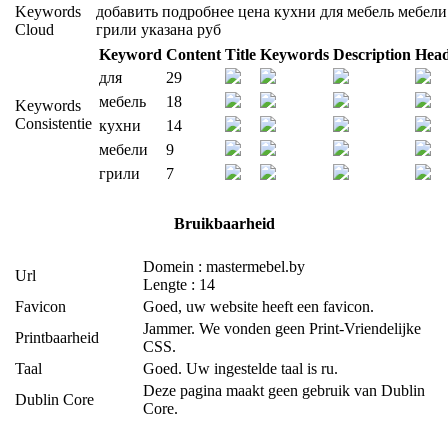
Keywords
добавить
подробнее
цена
кухни
для
мебель
мебели
Cloud
грили
указана
руб
Keyword
Content
Title
Keywords
Description
Head
для
29
мебель
18
Keywords
Consistentie
кухни
14
мебели
9
грили
7
Bruikbaarheid
Domein : mastermebel.by
Url
Lengte : 14
Favicon
Goed, uw website heeft een favicon.
Jammer. We vonden geen Print-Vriendelijke
Printbaarheid
CSS.
Taal
Goed. Uw ingestelde taal is ru.
Deze pagina maakt geen gebruik van Dublin
Dublin Core
Core.