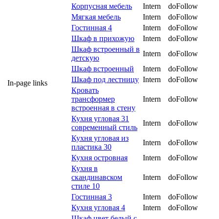
Корпусная мебель
Intern
doFollow
Мягкая мебель
Intern
doFollow
Гостинная 4
Intern
doFollow
Шкаф в прихожую
Intern
doFollow
Шкаф встроенный в
Intern
doFollow
детскую
Шкаф встроенный
Intern
doFollow
Шкаф под лестницу
Intern
doFollow
In-page links
Кровать
трансформер
Intern
doFollow
встроенная в стену
Кухня угловая 31
Intern
doFollow
современный стиль
Кухня угловая из
Intern
doFollow
пластика 30
Кухня островная
Intern
doFollow
Кухня в
скандинавском
Intern
doFollow
стиле 10
Гостинная 3
Intern
doFollow
Кухня угловая 4
Intern
doFollow
Шкаф цвет белый с