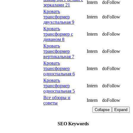
Intern
doFollow
зеркалами 21
Кровать
трансформер
Intern
doFollow
двухспальная 9
Кровать
трансформер с
Intern
doFollow
диваном 8
Кровать
трансформер
Intern
doFollow
вертикальная 7
Кровать
трансформер
Intern
doFollow
односпальная 6
Кровать
трансформер
Intern
doFollow
односпальная 5
Все обзоры и
Intern
doFollow
советы
Collapse
Expand
SEO Keywords