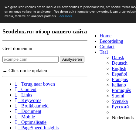
We gebruiken cookies om de inhoud en advertenties te personaliseren, om sociale media mo
en om onze verkeer te analyseren. We delen ook informatie over uw gebruik van onze websit
media, reclame en analytics partners.
Leer meer
Seodelux.ru: обзор вашего сайта
Home
Beoordeling
Contact
Geef domein in
Taal
Dansk
Analyseren
Deutsch
English
← Click om te updaten
Español
Français
Terug naar boven
Italiano
Content
Português
Links
Suomi
Keywords
Svenska
Bruikbaarheid
Русский
Document
Mobile
Nederlands
Optimalisatie
PageSpeed Insights