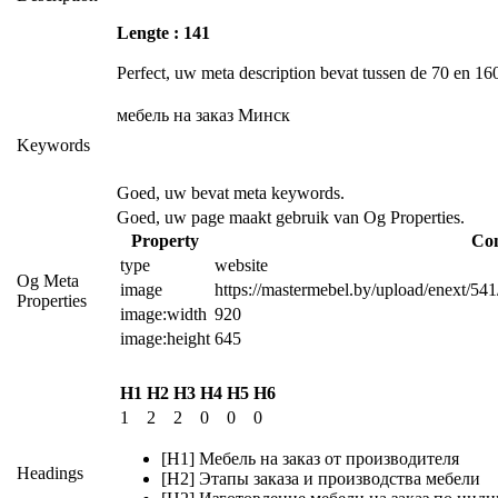
Lengte : 141
Perfect, uw meta description bevat tussen de 70 en 160
мебель на заказ Минск
Keywords
Goed, uw bevat meta keywords.
Goed, uw page maakt gebruik van Og Properties.
Property
Con
type
website
Og Meta
image
https://mastermebel.by/upload/enext/5
Properties
image:width
920
image:height
645
H1
H2
H3
H4
H5
H6
1
2
2
0
0
0
[H1] Мебель на заказ от производителя
Headings
[H2] Этапы заказа и производства мебели