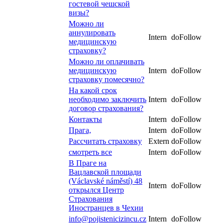
гостевой чешской
визы?
Можно ли
аннулировать
Intern
doFollow
медицинскую
страховку?
Можно ли оплачивать
медицинскую
Intern
doFollow
страховку помесячно?
На какой срок
необходимо заключить
Intern
doFollow
договор страхования?
Контакты
Intern
doFollow
Прага,
Intern
doFollow
Рассчитать страховку
Extern
doFollow
смотреть все
Intern
doFollow
В Праге на
Вацлавской площади
(Václavské náměstí) 48
Intern
doFollow
открылся Центр
Страхования
Иностранцев в Чехии
info@pojistenicizincu.cz
Intern
doFollow