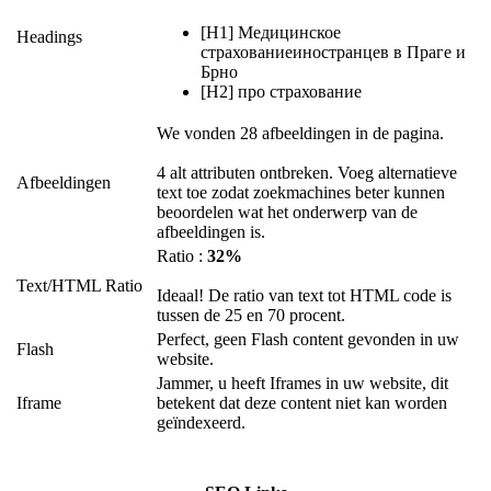
[H1] Медицинское
Headings
страхованиеиностранцев в Праге и
Брно
[H2] про страхование
We vonden 28 afbeeldingen in de pagina.
4 alt attributen ontbreken. Voeg alternatieve
Afbeeldingen
text toe zodat zoekmachines beter kunnen
beoordelen wat het onderwerp van de
afbeeldingen is.
Ratio :
32%
Text/HTML Ratio
Ideaal! De ratio van text tot HTML code is
tussen de 25 en 70 procent.
Perfect, geen Flash content gevonden in uw
Flash
website.
Jammer, u heeft Iframes in uw website, dit
Iframe
betekent dat deze content niet kan worden
geïndexeerd.