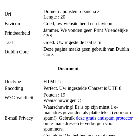
Domein : pojisteni-cizincu.cz
Url
Lengte : 20
Favicon
Goed, uw website heeft een favicon.
Jammer. We vonden geen Print-Vriendelijke
Printbaarheid
CSS.
Taal
Goed. Uw ingestelde taal is ru.
Deze pagina maakt geen gebruik van Dublin
Dublin Core
Core.
Document
Doctype
HTML 5
Encoding
Perfect. Uw ingestelde Charset is UTF-8.
Fouten : 19
W3C Validiteit
Waarschuwingen : 5
Waarschuwing! Er is op zijn minst 1 e-
mailadres gevonden als platte tekst. (voorkom
E-mail Privacy
spam!). Gebruik
deze gratis antispam protector
om e-mailadressen te verbergen voor
spammers.
Geweldig! We hebben geen niet meer