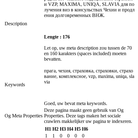
и VZP, MAXIMA, UNIQA, SLAVIA для по
лучения виз в консульствах Чехии и продл
ения долговременных ВНЖ.
Description
Lengte : 176
Let op, uw meta description zou tussen de 70
en 160 karakters (spaces included) moeten
bevatten.
прага, чехия, страховка, страховки, страхо
вание, комплексное, vzp, maxima, uniqa, sla
via
Keywords
Goed, uw bevat meta keywords.
Deze pagina maakt geen gebruik van Og
Og Meta Properties
Properties. Deze tags maken het sociale
crawlers makkelijker uw pagina te indexeren.
H1
H2
H3
H4
H5
H6
1
1
0
0
0
0