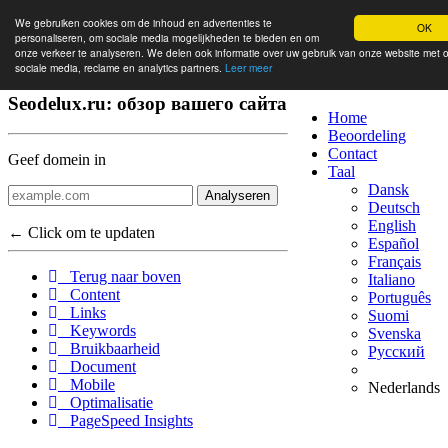
We gebruiken cookies om de inhoud en advertenties te
OK
personaliseren, om sociale media mogelijkheden te bieden en om
onze verkeer te analyseren. We delen ook informatie over uw gebruik van onze website met 
sociale media, reclame en analytics partners.
Leer meer
Seodelux.ru: обзор вашего сайта
Home
Beoordeling
Contact
Geef domein in
Taal
Dansk
Analyseren
Deutsch
English
← Click om te updaten
Español
Français
Terug naar boven
Italiano
Content
Português
Links
Suomi
Keywords
Svenska
Bruikbaarheid
Русский
Document
Mobile
Nederlands
Optimalisatie
PageSpeed Insights