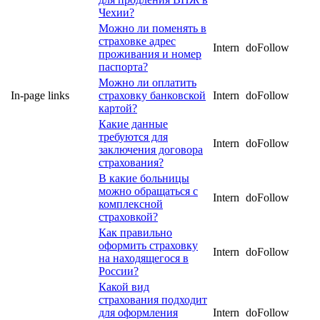
Чехии?
Можно ли поменять в
страховке адрес
Intern
doFollow
проживания и номер
паспорта?
Можно ли оплатить
In-page links
страховку банковской
Intern
doFollow
картой?
Какие данные
требуются для
Intern
doFollow
заключения договора
страхования?
В какие больницы
можно обращаться с
Intern
doFollow
комплексной
страховкой?
Как правильно
оформить страховку
Intern
doFollow
на находящегося в
России?
Какой вид
страхования подходит
для оформления
Intern
doFollow