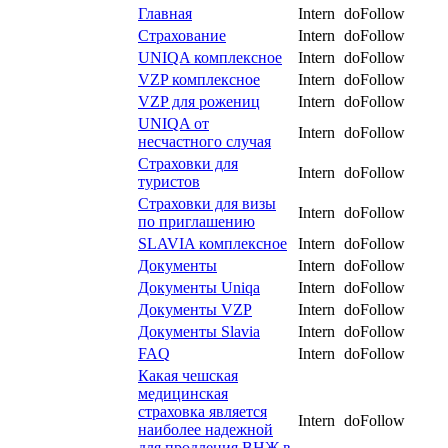
Главная
Intern
doFollow
Страхование
Intern
doFollow
UNIQA комплексное
Intern
doFollow
VZP комплексное
Intern
doFollow
VZP для рожениц
Intern
doFollow
UNIQA от
Intern
doFollow
несчастного случая
Страховки для
Intern
doFollow
туристов
Страховки для визы
Intern
doFollow
по приглашению
SLAVIA комплексное
Intern
doFollow
Документы
Intern
doFollow
Документы Uniqa
Intern
doFollow
Документы VZP
Intern
doFollow
Документы Slavia
Intern
doFollow
FAQ
Intern
doFollow
Какая чешская
медицинская
страховка является
Intern
doFollow
наиболее надежной
для продления ВНЖ в