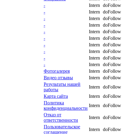
-
Intern
doFollow
-
Intern
doFollow
-
Intern
doFollow
-
Intern
doFollow
-
Intern
doFollow
-
Intern
doFollow
-
Intern
doFollow
-
Intern
doFollow
-
Intern
doFollow
-
Intern
doFollow
Фотогалерея
Intern
doFollow
Видео отзывы
Intern
doFollow
Результаты нашей
Intern
doFollow
работы
Карта сайта
Intern
doFollow
Политика
Intern
doFollow
конфиденциальности
Отказ от
Intern
doFollow
ответственности
Пользовательское
Intern
doFollow
соглашение