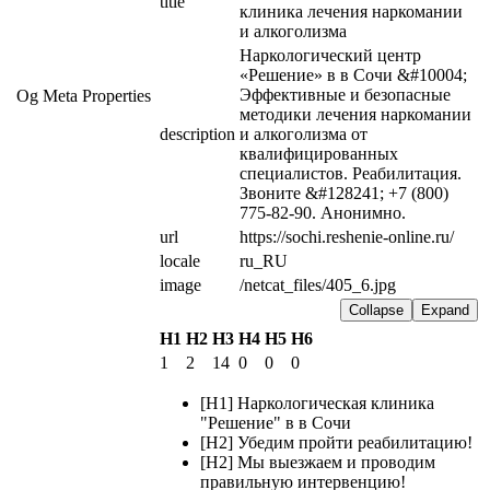
title
клиника лечения наркомании 
и алкоголизма
Наркологический центр 
«Решение» в в Сочи &#10004; 
Эффективные и безопасные 
Og Meta Properties
методики лечения наркомании 
description
и алкоголизма от 
квалифицированных 
специалистов. Реабилитация. 
Звоните &#128241; +7 (800) 
775-82-90. Анонимно.
url
https://sochi.reshenie-online.ru/
locale
ru_RU
image
/netcat_files/405_6.jpg
Collapse
Expand
H1
H2
H3
H4
H5
H6
1
2
14
0
0
0
[H1] Наркологическая клиника
"Решение" в в Сочи
[H2] Убедим пройти реабилитацию!
[H2] Мы выезжаем и проводим
правильную интервенцию!