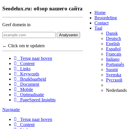
Seodelux.ru: обзор вашего сайта
Home
Beoordeling
Contact
Geef domein in
Taal
Dansk
Analyseren
Deutsch
English
← Click om te updaten
Español
Français
Terug naar boven
Italiano
Content
Português
Links
Suomi
Keywords
Svenska
Bruikbaarheid
Русский
Document
Mobile
Nederlands
Optimalisatie
PageSpeed Insights
Navigatie
Terug naar boven
Content