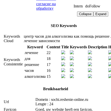
согласие на
Intern
doFollow
обработку
Collapse
Expand
SEO Keywords
Keywords
центр
часов
для
алкоголизма
как
помощь
решение
Cloud
лечение
зависимости
Keyword
Content
Title
Keywords
Description
H
лечение
22
для
18
Keywords
Consistentie
решение
17
часов
16
алкоголизма
15
Bruikbaarheid
Domein : sochi.reshenie-online.ru
Url
Lengte : 24
Favicon
Goed, uw website heeft een favicon.