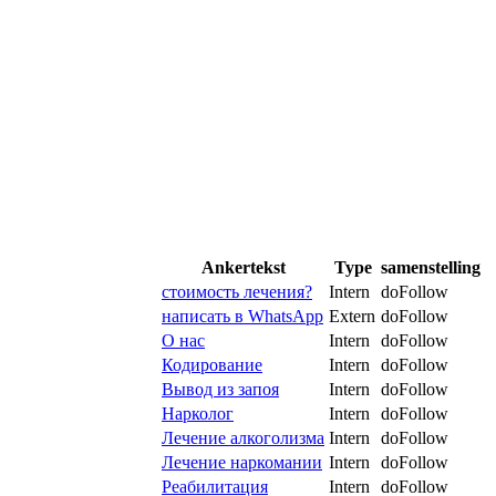
Ankertekst
Type
samenstelling
стоимость лечения?
Intern
doFollow
написать в WhatsApp
Extern
doFollow
О нас
Intern
doFollow
Кодирование
Intern
doFollow
Вывод из запоя
Intern
doFollow
Нарколог
Intern
doFollow
Лечение алкоголизма
Intern
doFollow
Лечение наркомании
Intern
doFollow
Реабилитация
Intern
doFollow