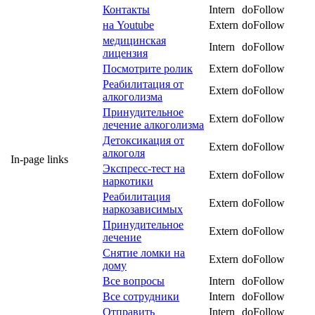
Контакты
Intern
doFollow
на Youtube
Extern
doFollow
медицинская
Intern
doFollow
лицензия
Посмотрите ролик
Extern
doFollow
Реабилитация от
Extern
doFollow
алкоголизма
Принудительное
Extern
doFollow
лечение алкоголизма
Детоксикация от
Extern
doFollow
алкоголя
In-page links
Экспресс-тест на
Extern
doFollow
наркотики
Реабилитация
Extern
doFollow
наркозависимых
Принудительное
Extern
doFollow
лечение
Снятие ломки на
Extern
doFollow
дому
Все вопросы
Intern
doFollow
Все сотрудники
Intern
doFollow
Отправить
Intern
doFollow