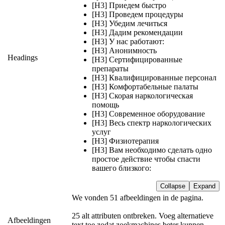
[H3] Приедем быстро
[H3] Проведем процедуры
[H3] Убедим лечиться
[H3] Дадим рекомендации
[H3] У нас работают:
[H3] Анонимность
Headings
[H3] Сертифицированные
препараты
[H3] Квалифицированные персонал
[H3] Комфортабельные палаты
[H3] Скорая наркологическая
помощь
[H3] Современное оборудование
[H3] Весь спектр наркологических
услуг
[H3] Физиотерапия
[H3] Вам необходимо сделать одно
простое действие чтобы спасти
вашего близкого:
Collapse
Expand
We vonden 51 afbeeldingen in de pagina.
25 alt attributen ontbreken. Voeg alternatieve
Afbeeldingen
text toe zodat zoekmachines beter kunnen