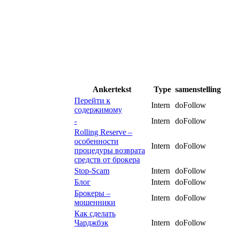
Ankertekst
Type
samenstelling
Перейти к
Intern
doFollow
содержимому
-
Intern
doFollow
Rolling Reserve –
особенности
Intern
doFollow
процедуры возврата
средств от брокера
Stop-Scam
Intern
doFollow
Блог
Intern
doFollow
Брокеры –
Intern
doFollow
мошенники
Как сделать
Чарджбэк
Intern
doFollow