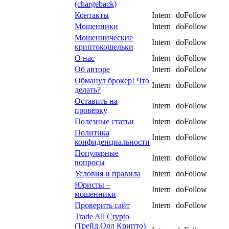
(chargeback)
Контакты
Intern
doFollow
Мошенники
Intern
doFollow
Мошеннические
Intern
doFollow
криптокошельки
О нас
Intern
doFollow
Об авторе
Intern
doFollow
Обманул брокер! Что
Intern
doFollow
делать?
Оставить на
Intern
doFollow
проверку
Полезные статьи
Intern
doFollow
Политика
Intern
doFollow
конфиденциальности
Популярные
Intern
doFollow
вопросы
Условия и правила
Intern
doFollow
Юристы –
Intern
doFollow
мошенники
Проверить сайт
Intern
doFollow
Trade All Crypto
(Трейд Олл Крипто)