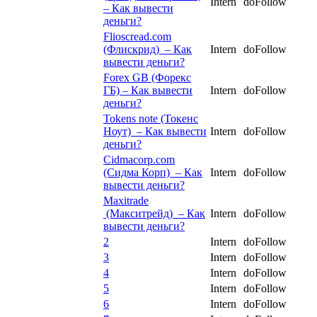
Intern
doFollow
– Как вывести
деньги?
Flioscread.com
(Флискрид) – Как
Intern
doFollow
вывести деньги?
Forex GB (Форекс
ГБ) – Как вывести
Intern
doFollow
деньги?
Tokens note (Токенс
Ноут) – Как вывести
Intern
doFollow
деньги?
Cidmacorp.com
(Сидма Корп) – Как
Intern
doFollow
вывести деньги?
Maxitrade
(Макситрейд) – Как
Intern
doFollow
вывести деньги?
2
Intern
doFollow
3
Intern
doFollow
4
Intern
doFollow
5
Intern
doFollow
6
Intern
doFollow