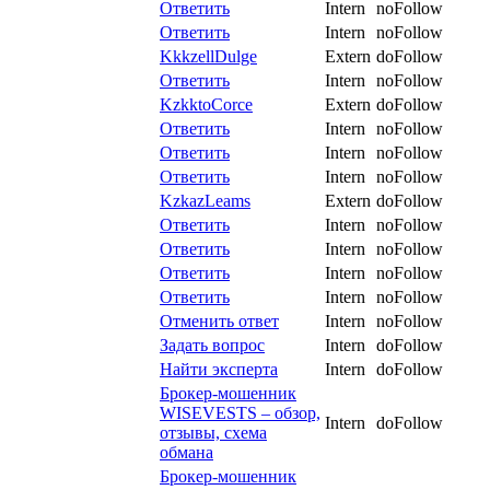
Ответить
Intern
noFollow
Ответить
Intern
noFollow
KkkzellDulge
Extern
doFollow
Ответить
Intern
noFollow
KzkktoCorce
Extern
doFollow
Ответить
Intern
noFollow
Ответить
Intern
noFollow
Ответить
Intern
noFollow
KzkazLeams
Extern
doFollow
Ответить
Intern
noFollow
Ответить
Intern
noFollow
Ответить
Intern
noFollow
Ответить
Intern
noFollow
Отменить ответ
Intern
noFollow
Задать вопрос
Intern
doFollow
Найти эксперта
Intern
doFollow
Брокер-мошенник
WISEVESTS – обзор,
Intern
doFollow
отзывы, схема
обмана
Брокер-мошенник