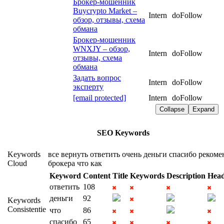
Брокер-мошенник
Buycrypto Market –
Intern
doFollow
обзор, отзывы, схема
обмана
Брокер-мошенник
WNXJY – обзор,
Intern
doFollow
отзывы, схема
обмана
Задать вопрос
Intern
doFollow
эксперту
[email protected]
Intern
doFollow
Collapse
Expand
SEO Keywords
Keywords
все
вернуть
ответить
очень
деньги
спасибо
рекоме
Cloud
брокера
что
как
Keyword
Content
Title
Keywords
Description
Head
ответить
108
деньги
92
Keywords
Consistentie
что
86
спасибо
65