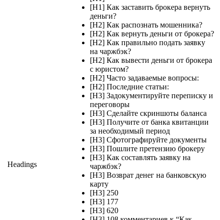
[H1] Как заставить брокера вернуть
деньги?
[H2] Как распознать мошенника?
[H2] Как вернуть деньги от брокера?
[H2] Как правильно подать заявку
на чаржбэк?
[H2] Как вывести деньги от брокера
с юристом?
[H2] Часто задаваемые вопросы:
[H2] Последние статьи:
[H3] Задокументируйте переписку и
переговоры
[H3] Сделайте скриншоты баланса
[H3] Получите от банка квитанции
за необходимый период
[H3] Сфотографируйте документы
[H3] Пошлите претензию брокеру
[H3] Как составлять заявку на
Headings
чаржбэк?
[H3] Возврат денег на банковскую
карту
[H3] 250
[H3] 177
[H3] 620
[H3] 108 комментариев к “Как