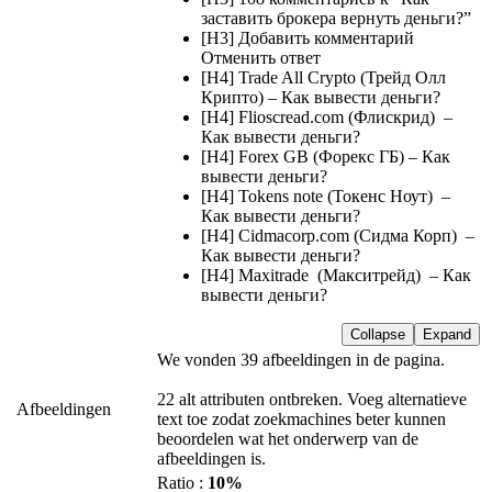
заставить брокера вернуть деньги?”
[H3] Добавить комментарий
Отменить ответ
[H4] Trade All Crypto (Трейд Олл
Крипто) – Как вывести деньги?
[H4] Flioscread.com (Флискрид) –
Как вывести деньги?
[H4] Forex GB (Форекс ГБ) – Как
вывести деньги?
[H4] Tokens note (Токенс Ноут) –
Как вывести деньги?
[H4] Cidmacorp.com (Сидма Корп) –
Как вывести деньги?
[H4] Maxitrade (Макситрейд) – Как
вывести деньги?
Collapse
Expand
We vonden 39 afbeeldingen in de pagina.
22 alt attributen ontbreken. Voeg alternatieve
Afbeeldingen
text toe zodat zoekmachines beter kunnen
beoordelen wat het onderwerp van de
afbeeldingen is.
Ratio :
10%