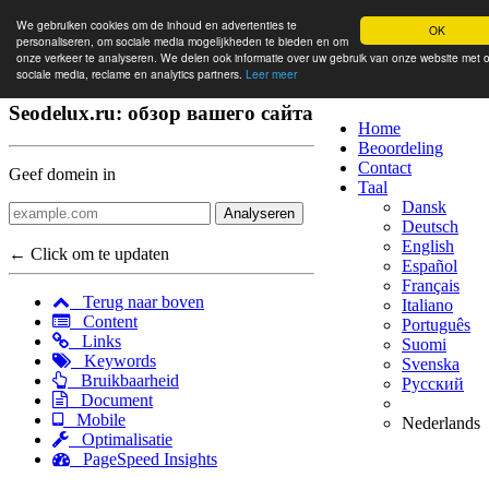
We gebruiken cookies om de inhoud en advertenties te
OK
personaliseren, om sociale media mogelijkheden te bieden en om
onze verkeer te analyseren. We delen ook informatie over uw gebruik van onze website met 
sociale media, reclame en analytics partners.
Leer meer
Seodelux.ru: обзор вашего сайта
Home
Beoordeling
Contact
Geef domein in
Taal
Dansk
Analyseren
Deutsch
English
← Click om te updaten
Español
Français
Terug naar boven
Italiano
Content
Português
Links
Suomi
Keywords
Svenska
Bruikbaarheid
Русский
Document
Mobile
Nederlands
Optimalisatie
PageSpeed Insights