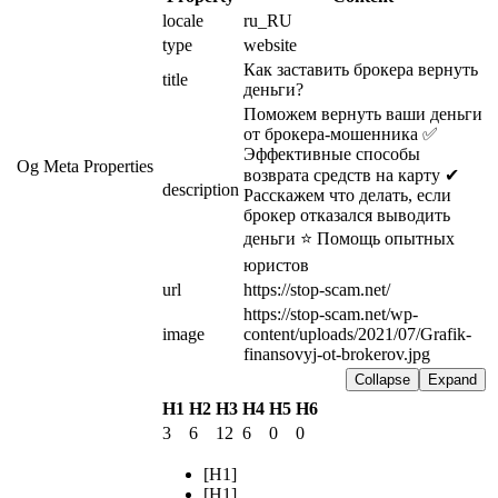
locale
ru_RU
type
website
Как заставить брокера вернуть 
title
деньги?
Поможем вернуть ваши деньги 
от брокера-мошенника ✅ 
Эффективные способы 
Og Meta Properties
возврата средств на карту ✔ 
description
Расскажем что делать, если 
брокер отказался выводить 
деньги ⭐ Помощь опытных 
юристов
url
https://stop-scam.net/
https://stop-scam.net/wp-
image
content/uploads/2021/07/Grafik-
finansovyj-ot-brokerov.jpg
Collapse
Expand
H1
H2
H3
H4
H5
H6
3
6
12
6
0
0
[H1]
[H1]