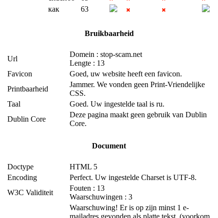
как
63
Bruikbaarheid
Domein : stop-scam.net
Url
Lengte : 13
Favicon
Goed, uw website heeft een favicon.
Jammer. We vonden geen Print-Vriendelijke
Printbaarheid
CSS.
Taal
Goed. Uw ingestelde taal is ru.
Deze pagina maakt geen gebruik van Dublin
Dublin Core
Core.
Document
Doctype
HTML 5
Encoding
Perfect. Uw ingestelde Charset is UTF-8.
Fouten : 13
W3C Validiteit
Waarschuwingen : 3
Waarschuwing! Er is op zijn minst 1 e-
mailadres gevonden als platte tekst. (voorkom