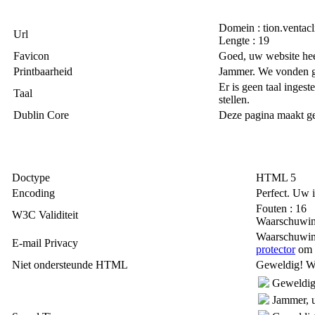
Domein : tion.ventacl
Url
Lengte : 19
Favicon
Goed, uw website hee
Printbaarheid
Jammer. We vonden ge
Er is geen taal inges
Taal
stellen.
Dublin Core
Deze pagina maakt ge
Doctype
HTML 5
Encoding
Perfect. Uw 
Fouten : 16
W3C Validiteit
Waarschuwin
Waarschuwing
E-mail Privacy
protector
om e
Niet ondersteunde HTML
Geweldig! W
Geweldig,
Jammer, u