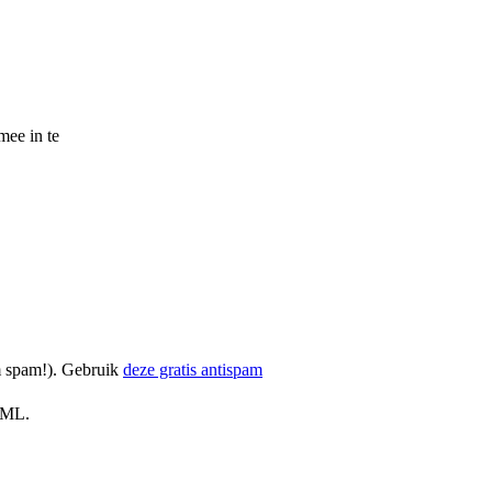
mee in te
om spam!). Gebruik
deze gratis antispam
TML.