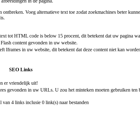
afbeeldingen in de pagina.
ten ontbreken. Voeg alternatieve text toe zodat zoekmachines beter ku
is.
text tot HTML code is below 15 procent, dit betekent dat uw pagina waa
n Flash content gevonden in uw website.
ft Iframes in uw website, dit betekent dat deze content niet kan worde
SEO Links
n er vriendelijk uit!
res gevonden in uw URLs. U zou het minteken moeten gebruiken ten
 van 4 links inclusie 0 link(s) naar bestanden