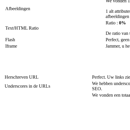
We vonden 1 
Afbeeldingen
1 alt attribu
afbeeldingen 
Ratio :
0%
Text/HTML Ratio
De ratio van 
Flash
Perfect, gee
Iframe
Jammer, u hee
Herschreven URL
Perfect. Uw links zie
We hebben undersco
Underscores in de URLs
SEO.
We vonden een totaal