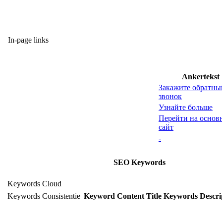
In-page links
Ankertekst
Закажите обратны
звонок
Узнайте больше
Перейти на основ
сайт
-
SEO Keywords
Keywords Cloud
Keywords Consistentie
Keyword
Content
Title
Keywords
Descri