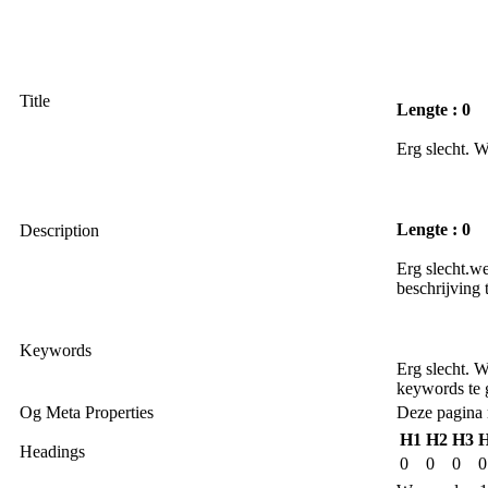
Title
Lengte : 0
Erg slecht. 
Lengte : 0
Description
Erg slecht.w
beschrijving 
Keywords
Erg slecht. 
keywords te 
Og Meta Properties
Deze pagina 
H1
H2
H3
Headings
0
0
0
0