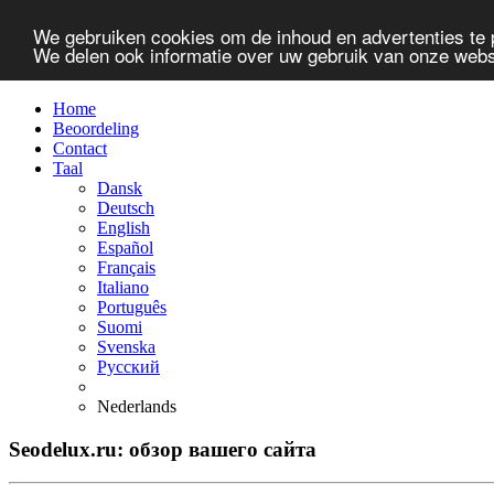
We gebruiken cookies om de inhoud en advertenties te 
We delen ook informatie over uw gebruik van onze webs
Home
Beoordeling
Contact
Taal
Dansk
Deutsch
English
Español
Français
Italiano
Português
Suomi
Svenska
Русский
Nederlands
Seodelux.ru: обзор вашего сайта