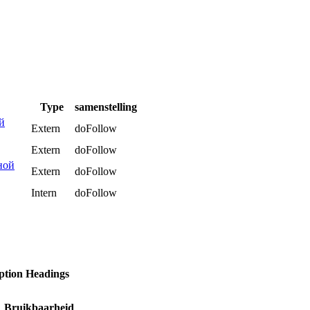
Type
samenstelling
й
Extern
doFollow
Extern
doFollow
ной
Extern
doFollow
Intern
doFollow
ption
Headings
Bruikbaarheid