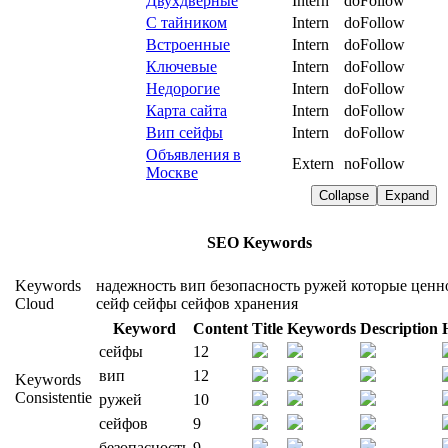
Двухдверные
Intern
doFollow
С тайником
Intern
doFollow
Встроенные
Intern
doFollow
Ключевые
Intern
doFollow
Недорогие
Intern
doFollow
Карта сайта
Intern
doFollow
Вип сейфы
Intern
doFollow
Объявления в
Extern
noFollow
Москве
Collapse
Expand
SEO Keywords
Keywords
надежность
вип
безопасность
ружей
которые
ценн
Cloud
сейф
сейфы
сейфов
хранения
Keyword
Content
Title
Keywords
Description
сейфы
12
вип
12
Keywords
Consistentie
ружей
10
сейфов
9
безопасность
9