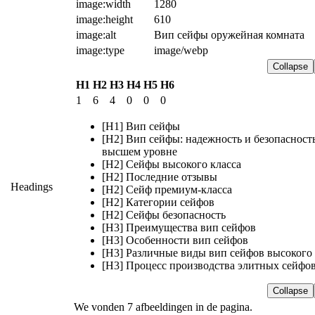
image:width
1280
image:height
610
image:alt
Вип сейфы оружейная комната
image:type
image/webp
Collapse
H1
H2
H3
H4
H5
H6
1
6
4
0
0
0
[H1] Вип сейфы
[H2] Вип сейфы: надежность и безопасност
высшем уровне
[H2] Сейфы высокого класса
[H2] Последние отзывы
Headings
[H2] Сейф премиум-класса
[H2] Категории сейфов
[H2] Сейфы безопасность
[H3] Преимущества вип сейфов
[H3] Особенности вип сейфов
[H3] Различные виды вип сейфов высокого 
[H3] Процесс производства элитных сейфо
Collapse
We vonden 7 afbeeldingen in de pagina.