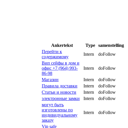
Ankertekst
Type
samenstelling
Перейти к
Intern
doFollow
содержимому
Вип сейфы в дом и
офис +7 (964) 993-
Intern
doFollow
86-98
Магазин
Intern
doFollow
Правила доставки
Intern
doFollow
Статьи и новости
Intern
doFollow
электронные замки
Intern
doFollow
могут быть
изготовлены по
Intern
doFollow
индивидуальному
заказу
Vip safe