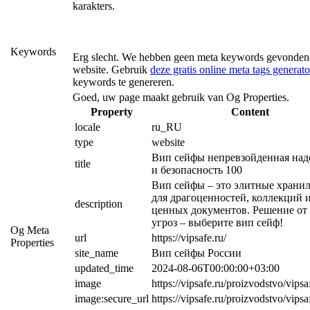
karakters.
Keywords
Erg slecht. We hebben geen meta keywords gevonden
website. Gebruik
deze gratis online meta tags generato
keywords te genereren.
Goed, uw page maakt gebruik van Og Properties.
Property
Content
locale
ru_RU
type
website
Вип сейфы непревзойденная над
title
и безопасность 100
Вип сейфы – это элитные хранил
для драгоценностей, коллекций и
description
ценных документов. Решение от
угроз – выберите вип сейф!
Og Meta
url
https://vipsafe.ru/
Properties
site_name
Вип сейфы России
updated_time
2024-08-06T00:00:00+03:00
image
https://vipsafe.ru/proizvodstvo/vips
image:secure_url
https://vipsafe.ru/proizvodstvo/vips