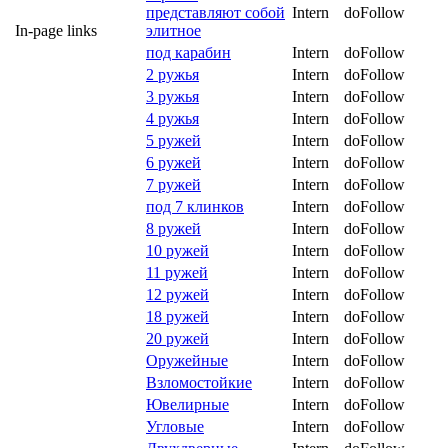
представляют собой
Intern
doFollow
In-page links
элитное
под карабин
Intern
doFollow
2 ружья
Intern
doFollow
3 ружья
Intern
doFollow
4 ружья
Intern
doFollow
5 ружей
Intern
doFollow
6 ружей
Intern
doFollow
7 ружей
Intern
doFollow
под 7 клинков
Intern
doFollow
8 ружей
Intern
doFollow
10 ружей
Intern
doFollow
11 ружей
Intern
doFollow
12 ружей
Intern
doFollow
18 ружей
Intern
doFollow
20 ружей
Intern
doFollow
Оружейные
Intern
doFollow
Взломостойкие
Intern
doFollow
Ювелирные
Intern
doFollow
Угловые
Intern
doFollow