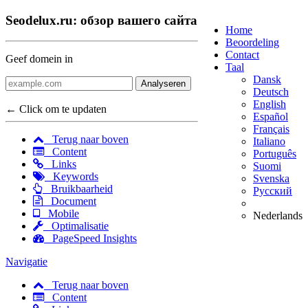
Seodelux.ru: обзор вашего сайта
Home
Beoordeling
Contact
Geef domein in
Taal
Dansk
Analyseren
Deutsch
English
← Click om te updaten
Español
Français
Terug naar boven
Italiano
Content
Português
Links
Suomi
Keywords
Svenska
Bruikbaarheid
Русский
Document
Mobile
Nederlands
Optimalisatie
PageSpeed Insights
Navigatie
Terug naar boven
Content