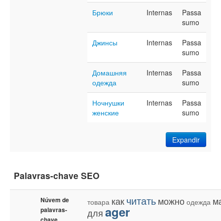
Брюки
Internas
Passa
sumo
Джинсы
Internas
Passa
sumo
Домашняя
Internas
Passa
одежда
sumo
Ночнушки
Internas
Passa
женские
sumo
Expandir
Palavras-chave SEO
читать
как
можно
м
Núvem de
товара
одежда
ager
palavras-
для
chave