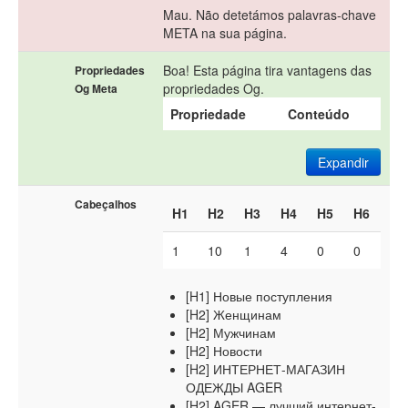
Mau. Não detetámos palavras-chave
META na sua página.
Boa! Esta página tira vantagens das
Propriedades
propriedades Og.
Og Meta
Propriedade
Conteúdo
Expandir
Cabeçalhos
H1
H2
H3
H4
H5
H6
1
10
1
4
0
0
[H1] Новые поступления
[H2] Женщинам
[H2] Мужчинам
[H2] Новости
[H2] ИНТЕРНЕТ-МАГАЗИН
ОДЕЖДЫ AGER
[H2] AGER — лучший интернет-