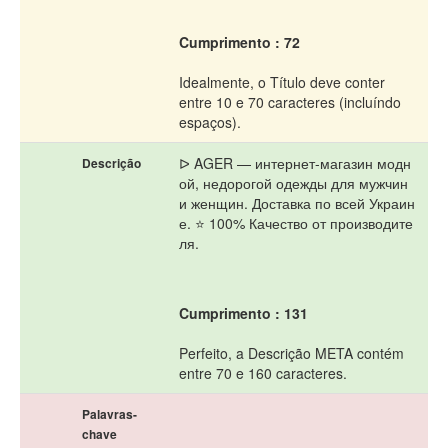
Cumprimento : 72
Idealmente, o Título deve conter
entre 10 e 70 caracteres (incluíndo
espaços).
ᐅ AGER — интернет-магазин модн
Descrição
ой, недорогой одежды для мужчин
и женщин. Доставка по всей Украин
е. ⭐ 100% Качество от производите
ля.
Cumprimento : 131
Perfeito, a Descrição META contém
entre 70 e 160 caracteres.
Palavras-
chave