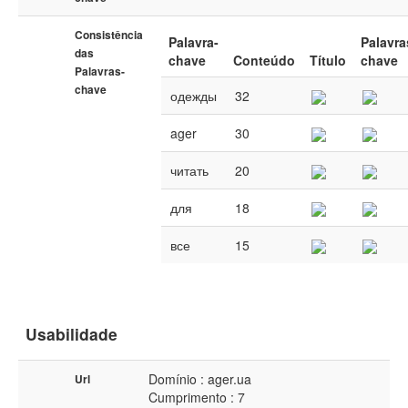
Consistência
Palavra-
Palavra
das
chave
Conteúdo
Título
chave
Palavras-
chave
одежды
32
ager
30
читать
20
для
18
все
15
Usabilidade
Domínio : ager.ua
Url
Cumprimento : 7