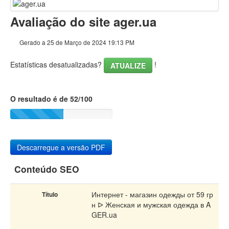
Conteúdo
Avaliação do site ager.ua
Ligações
Gerado a 25 de Março de 2024 19:13 PM
Palavras-chave
Estatísticas desatualizadas?
!
ATUALIZE
Usabilidade
O resultado é de 52/100
Documento
Dispositivos Móveis
Otimização
Descarregue a versão PDF
PageSpeed Insights
Conteúdo SEO
Интернет - магазин одежды от 59 гр
Título
н ᐅ Женская и мужская одежда в A
GER.ua