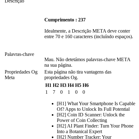
Descrição
Cumprimento : 237
Idealmente, a Descrição META deve conter
entre 70 e 160 caracteres (incluíndo espaços).
Palavras-chave
Mau. Não detetámos palavras-chave META
na sua página.
Propriedades Og
Esta página não tira vantagens das
Meta
propriedades Og.
H1
H2
H3
H4
H5
H6
1
7
0
1
0
0
[H1] What Your Smartphone Is Capable
Of? Apps to Unlock Its Full Potential
[H2] Coin ID Scanner: Unlock the
Power of Coin Collecting
[H2] AI Plant Finder: Turn Your Phone
Into a Botanical Expert
[H2] Number Tracker: Your