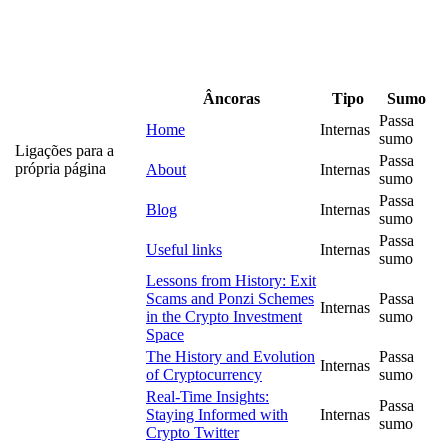
Âncoras
Tipo
Sumo
Passa
Home
Internas
sumo
Ligações para a
Passa
própria página
About
Internas
sumo
Passa
Blog
Internas
sumo
Passa
Useful links
Internas
sumo
Lessons from History: Exit
Scams and Ponzi Schemes
Passa
Internas
in the Crypto Investment
sumo
Space
The History and Evolution
Passa
Internas
of Cryptocurrency
sumo
Real-Time Insights:
Passa
Staying Informed with
Internas
sumo
Crypto Twitter