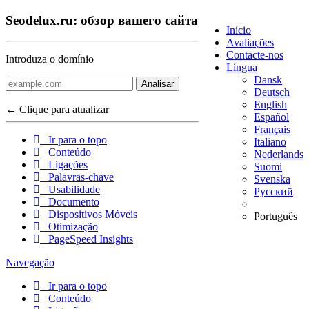
Seodelux.ru: обзор вашего сайта
Início
Avaliações
Contacte-nos
Introduza o domínio
Língua
Dansk
Analisar
Deutsch
English
← Clique para atualizar
Español
Français
Ir para o topo
Italiano
Conteúdo
Nederlands
Ligações
Suomi
Palavras-chave
Svenska
Usabilidade
Русский
Documento
Dispositivos Móveis
Português
Otimização
PageSpeed Insights
Navegação
Ir para o topo
Conteúdo