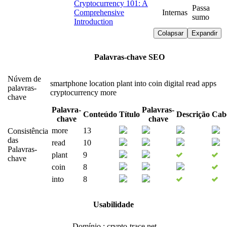
Cryptocurrency 101: A
Passa
Comprehensive
Internas
sumo
Introduction
Colapsar
Expandir
Palavras-chave SEO
Núvem de
smartphone
location
plant
into
coin
digital
read
apps
palavras-
cryptocurrency
more
chave
Palavra-
Palavras-
Conteúdo
Título
Descrição
Cab
chave
chave
more
13
Consistência
das
read
10
Palavras-
plant
9
chave
coin
8
into
8
Usabilidade
Domínio : crypto-trace.net