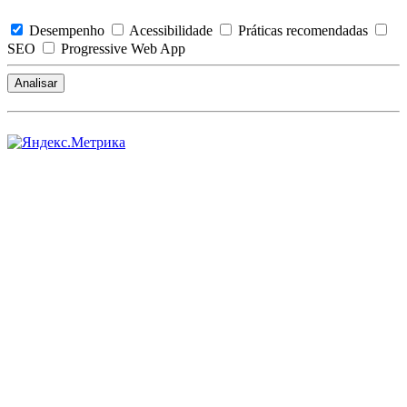
Desempenho
Acessibilidade
Práticas recomendadas
SEO
Progressive Web App
Analisar