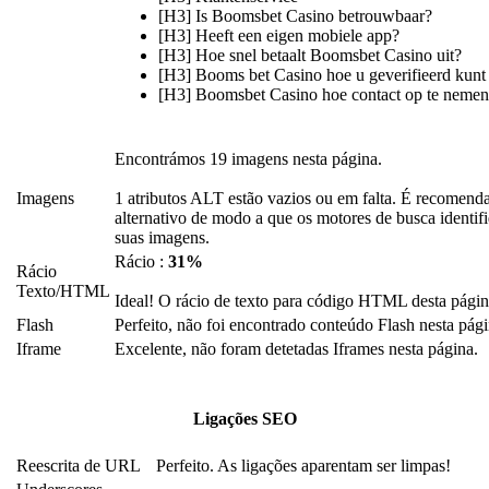
[H3] Is Boomsbet Casino betrouwbaar?
[H3] Heeft een eigen mobiele app?
[H3] Hoe snel betaalt Boomsbet Casino uit?
[H3] Booms bet Casino hoe u geverifieerd kun
[H3] Boomsbet Casino hoe contact op te neme
Encontrámos 19 imagens nesta página.
Imagens
1 atributos ALT estão vazios ou em falta. É recomenda
alternativo de modo a que os motores de busca identi
suas imagens.
Rácio :
31%
Rácio
Texto/HTML
Ideal! O rácio de texto para código HTML desta página
Flash
Perfeito, não foi encontrado conteúdo Flash nesta pági
Iframe
Excelente, não foram detetadas Iframes nesta página.
Ligações SEO
Reescrita de URL
Perfeito. As ligações aparentam ser limpas!