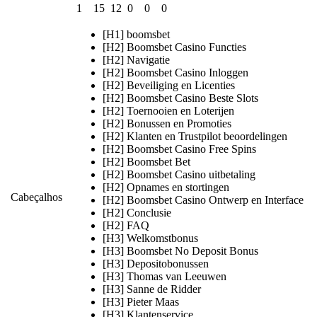
1
15
12
0
0
0
[H1] boomsbet
[H2] Boomsbet Casino Functies
[H2] Navigatie
[H2] Boomsbet Casino Inloggen
[H2] Beveiliging en Licenties
[H2] Boomsbet Casino Beste Slots
[H2] Toernooien en Loterijen
[H2] Bonussen en Promoties
[H2] Klanten en Trustpilot beoordelingen
[H2] Boomsbet Casino Free Spins
[H2] Boomsbet Bet
[H2] Boomsbet Casino uitbetaling
[H2] Opnames en stortingen
Cabeçalhos
[H2] Boomsbet Casino Ontwerp en Interface
[H2] Conclusie
[H2] FAQ
[H3] Welkomstbonus
[H3] Boomsbet No Deposit Bonus
[H3] Depositobonussen
[H3] Thomas van Leeuwen
[H3] Sanne de Ridder
[H3] Pieter Maas
[H3] Klantenservice