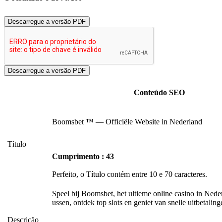
Descarregue a versão PDF
Conteúdo SEO
Boomsbet ™ — Officiële Website in Nederland
Título
Cumprimento : 43
Perfeito, o Título contém entre 10 e 70 caracteres.
Speel bij Boomsbet, het ultieme online casino in Ned
ussen, ontdek top slots en geniet van snelle uitbetaling
Descrição