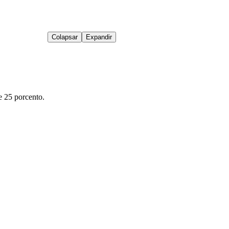
Colapsar
Expandir
 25 porcento.