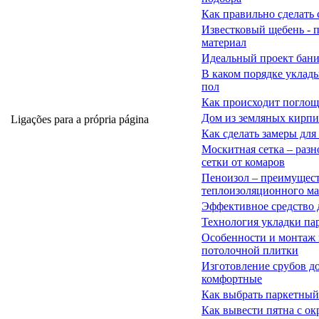
Как правильно сделать 
Известковый щебень - 
материал
Идеальный проект бани
В каком порядке уклад
пол
Как происходит поглощ
Дом из земляных кирп
Ligações para a própria página
Как сделать замеры дл
Москитная сетка – раз
сетки от комаров
Пеноизол – преимущест
теплоизоляционного ма
Эффективное средство 
Технология укладки па
Особенности и монтаж
потолочной плитки
Изготовление срубов д
комфортные
Как выбрать паркетный
Как вывести пятна с о