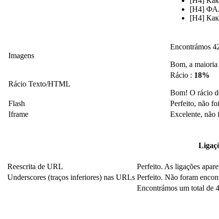
[H4] Как
[H4] ФА
[H4] Ка
Encontrámos 42
Imagens
Bom, a maioria 
Rácio :
18%
Rácio Texto/HTML
Bom! O rácio d
Flash
Perfeito, não f
Iframe
Excelente, não 
Ligaç
Reescrita de URL
Perfeito. As ligações apar
Underscores (traços inferiores) nas URLs
Perfeito. Não foram encont
Encontrámos um total de 40