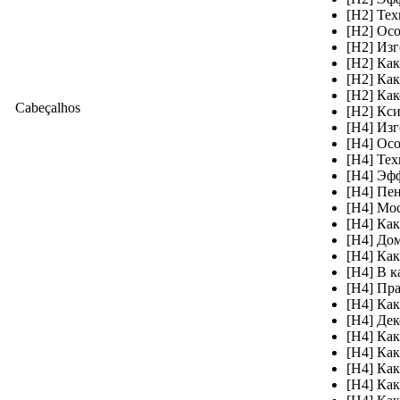
[H2] Тех
[H2] Ос
[H2] Из
[H2] Ка
[H2] Как
[H2] Ка
Cabeçalhos
[H2] Кси
[H4] Из
[H4] Ос
[H4] Тех
[H4] Эф
[H4] Пе
[H4] Мос
[H4] Как
[H4] До
[H4] Ка
[H4] В к
[H4] Пр
[H4] Ка
[H4] Де
[H4] Ка
[H4] Как
[H4] Как
[H4] Как