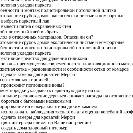
нология укладки паркета
обенности и монтаж полистирольной потолочной плитки
готовление срубов домов экологически чистые и комфортные
к выбрать паркетный лак
 вывести пятна с окрашенных стен
кой плиточный клей выбрать
лол в отделочных материалов. Опасен ли он?
готовление срубов домов экологически чистые и комфортные
обенности и монтаж полистирольной потолочной плитки
нология укладки паркета
фективное средство для удаления силикона
ноизол – преимущества современного теплоизоляционного матер
китная сетка – разновидности и особенности сетки от комаров
 сделать замеры для кроватей Мерфи
м из земляных кирпичей
к происходит поглощение воды?
аком порядке укладывать паркетную доску на пол
авильное расположение деревьев снижает расходы на отопление 
к бороться с бытовыми насекомыми
корирование интерьера квартиры диким камнем
к использовать наблюдения экспертов для оценки колебаний ко
 сделать замеры для кроватей Мерфи
 цвет интерьера влияет на Ваше настроение?
 создать дома здоровый интерьер