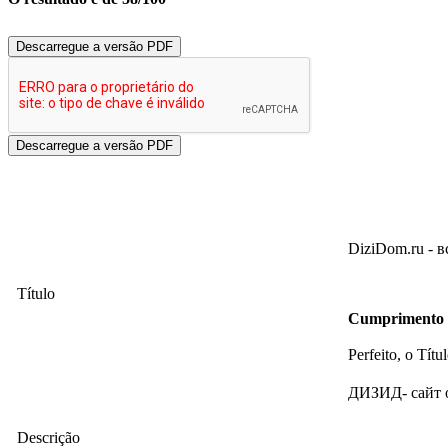
Descarregue a versão PDF
DiziDom.ru - в
Título
Cumprimento 
Perfeito, o Títu
ДИЗИД- сайт о
Descrição