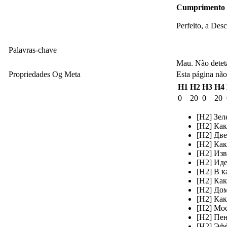
Cumprimento 
Perfeito, a Des
Palavras-chave
Mau. Não detet
Propriedades Og Meta
Esta página não
H1
H2
H3
H4
0
20
0
20
[H2] Зел
[H2] Ка
[H2] Дв
[H2] Как
[H2] Из
[H2] Иде
[H2] В к
[H2] Ка
[H2] До
[H2] Как
[H2] Мос
[H2] Пе
[H2] Эф