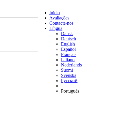
Início
Avaliações
Contacte-nos
Língua
Dansk
Deutsch
English
Español
Français
Italiano
Nederlands
Suomi
Svenska
Русский
Português