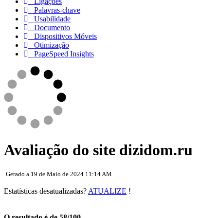
Ligações
Palavras-chave
Usabilidade
Documento
Dispositivos Móveis
Otimização
PageSpeed Insights
Avaliação do site dizidom.ru
Gerado a 19 de Maio de 2024 11:14 AM
Estatísticas desatualizadas?
ATUALIZE
!
O resultado é de 58/100