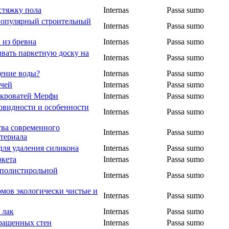
стяжку пола
Internas
Passa sumo
популярный строительный
Internas
Passa sumo
 из бревна
Internas
Passa sumo
ывать паркетную доску на
Internas
Passa sumo
ение воды?
Internas
Passa sumo
ичей
Internas
Passa sumo
я кроватей Мерфи
Internas
Passa sumo
новидности и особенности
Internas
Passa sumo
ва современного
Internas
Passa sumo
териала
для удаления силикона
Internas
Passa sumo
ркета
Internas
Passa sumo
 полистирольной
Internas
Passa sumo
омов экологически чистые и
Internas
Passa sumo
 лак
Internas
Passa sumo
крашенных стен
Internas
Passa sumo