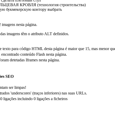
 сделать плетеный стул
ЛЬЦЕВАЯ КРОВЛЯ (технология строительства)
кую букмекерскую контору выбрать
 imagens nesta página.
das imagens têm o atributo ALT definidos.
e texto para código HTML desta página é maior que 15, mas menor que
oi encontrado conteúdo Flash nesta página.
foram detetadas Iframes nesta página.
ões SEO
entam ser limpas!
rados 'underscores' (traços inferiores) nas suas URLs.
 ligações incluindo 0 ligações a ficheiros