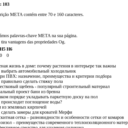
: 103
crição META contém entre 70 e 160 caracteres.
ámos palavras-chave META na sua página.
 tira vantagens das propriedades Og.
H5
H6
0
0
еная жизнь в доме: почему растения в интерьере так важны
к выбрать автомобильный холодильник
ери ПВХ: назначение, преимущества и критерии подбора
 правильно сделать стяжку пола
вестковый щебень - популярный строительный материал
альный проект бани из бревна
аком порядке укладывать паркетную доску на пол
к происходит поглощение воды?
м из земляных кирпичей
 сделать замеры для кроватей Мерфи
китная сетка – разновидности и особенности сетки от комаров
ноизол – преимущества современного теплоизоляционного матер
фективное средство для удаления силикона