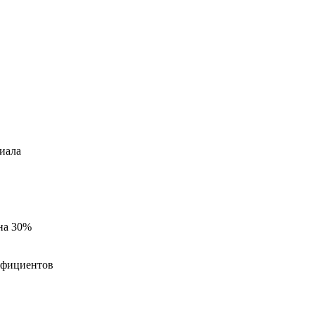
иала
на 30%
эффициентов