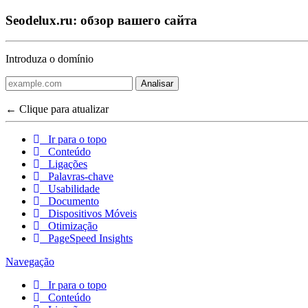
Seodelux.ru: обзор вашего сайта
Introduza o domínio
Analisar
← Clique para atualizar
Ir para o topo
Conteúdo
Ligações
Palavras-chave
Usabilidade
Documento
Dispositivos Móveis
Otimização
PageSpeed Insights
Navegação
Ir para o topo
Conteúdo