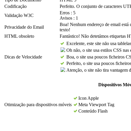
Codificação
Perfeito. O conjunto de caracteres UTF
Erros : 5
Validação W3C
Avisos : 1
Boa! Nenhum endereço de email está d
Privacidade do Email
texto!
HTML obsoleto
Fantástico! Não detetámos etiquetas 
Excelente, este site não usa tablela
Oh não, o site usa estilos CSS na
Dicas de Velocidade
Boa, o site usa poucos ficheiros C
Perfeito, o site usa poucos ficheiro
Atenção, o site não tira vantagem 
Dispositivos Móv
Icon Apple
Otimização para dispositivos móveis
Meta Viewport Tag
Conteúdo Flash