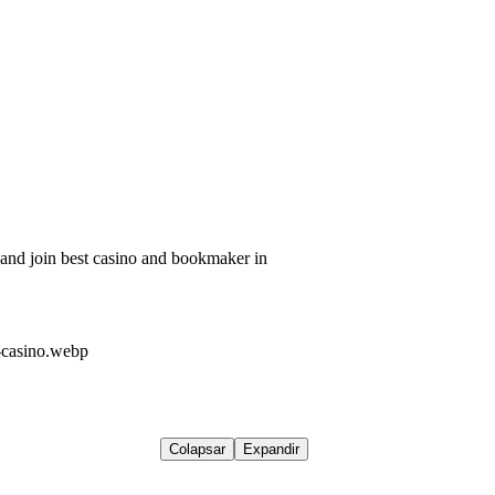
and join best casino and bookmaker in 
-casino.webp
Colapsar
Expandir