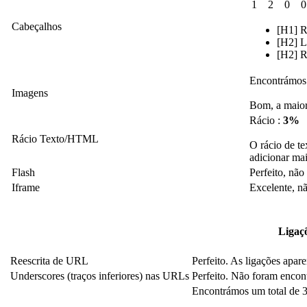
1
2
0
0
Cabeçalhos
[H1] R
[H2] L
[H2] R
Encontrámos 
Imagens
Bom, a maior
Rácio :
3%
Rácio Texto/HTML
O rácio de t
adicionar ma
Flash
Perfeito, não
Iframe
Excelente, nã
Ligaç
Reescrita de URL
Perfeito. As ligações apar
Underscores (traços inferiores) nas URLs
Perfeito. Não foram encont
Encontrámos um total de 3 