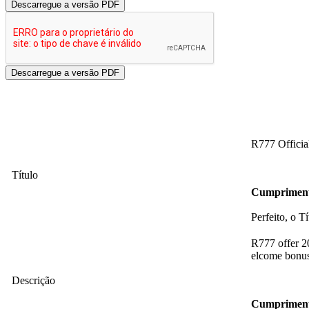
Descarregue a versão PDF
R777 Officia
Título
Cumpriment
Perfeito, o T
R777 offer 2
elcome bonu
Descrição
Cumpriment