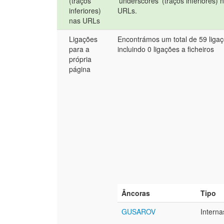
(traços
'underscores' (traços inferiores) 
inferiores)
URLs.
nas URLs
Ligações
Encontrámos um total de 59 liga
para a
incluindo 0 ligações a ficheiros
própria
página
Âncoras
Tipo
GUSAROV
Interna