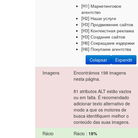
[H1] Маркетинговое
агентство
[H2] Наши услуги
[H3] Продвижение сайтов
[H3] Контекстная реклама
[H3] Создание сайтов
[H6] Сокращаем издержки
[H6] Покупаем агентства
Colapsar
Expandir
Imagens
Encontrámos 198 imagens
nesta página.
81 atributos ALT estão vazios
ou em falta. É recomendado
adicionar texto alternativo de
modo a que os motores de
busca identifiquem melhor o
conteúdo das suas imagens.
Rácio
Rácio :
18%