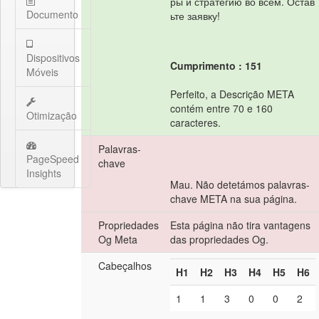
ры и стратегию во всём. Остав
Documento
ьте заявку!
Dispositivos
Cumprimento : 151
Móveis
Perfeito, a Descrição META
contém entre 70 e 160
Otimização
caracteres.
Palavras-
PageSpeed
chave
Insights
Mau. Não detetámos palavras-
chave META na sua página.
Propriedades
Esta página não tira vantagens
Og Meta
das propriedades Og.
Cabeçalhos
H1
H2
H3
H4
H5
H6
1
1
3
0
0
2