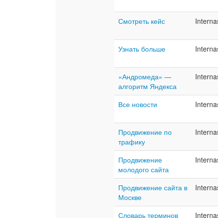
Смотреть кейс
Interna
Узнать больше
Interna
«Андромеда» —
Interna
алгоритм Яндекса
Все новости
Interna
Продвижение по
Interna
трафику
Продвижение
Interna
молодого сайта
Продвижение сайта в
Interna
Москве
Словарь терминов
Interna