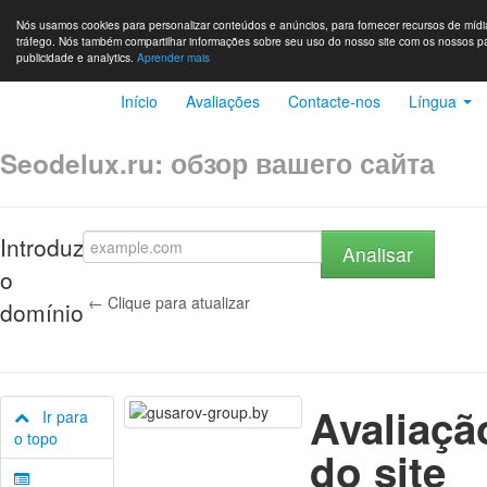
Nós usamos cookies para personalizar conteúdos e anúncios, para fornecer recursos de mídia
tráfego. Nós também compartilhar informações sobre seu uso do nosso site com os nossos par
publicidade e analytics.
Aprender mais
Início
Avaliações
Contacte-nos
Língua
Seodelux.ru: обзор вашего сайта
Introduza
Analisar
o
← Clique para atualizar
domínio
Avaliaçã
Ir para
o topo
do site