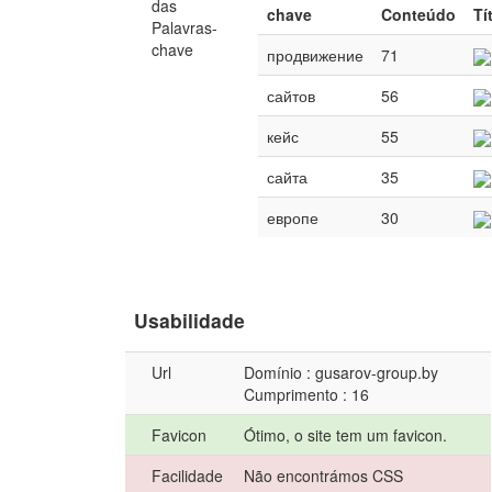
das
chave
Conteúdo
Tí
Palavras-
chave
продвижение
71
сайтов
56
кейс
55
сайта
35
европе
30
Usabilidade
Url
Domínio : gusarov-group.by
Cumprimento : 16
Favicon
Ótimo, o site tem um favicon.
Facilidade
Não encontrámos CSS