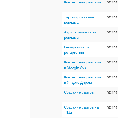
Контекстная реклама
Interna
Таргетированная
Interna
реклама
Аудит контекстной
Interna
рекламы
Ремаркетинг и
Interna
ретаргетинг
Контекстная реклама
Interna
в Google Ads
Контекстная реклама
Interna
в Яндекс.Директ
Создание сайтов
Interna
Создание сайтов на
Interna
Tilda