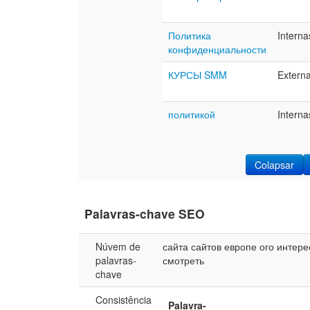
Политика
Interna
конфиденциальности
КУРСЫ SMM
Extern
политикой
Interna
Colapsar
Palavras-chave SEO
Núvem de
сайта
сайтов
европе
ого
интере
palavras-
смотреть
chave
Consistência
Palavra-