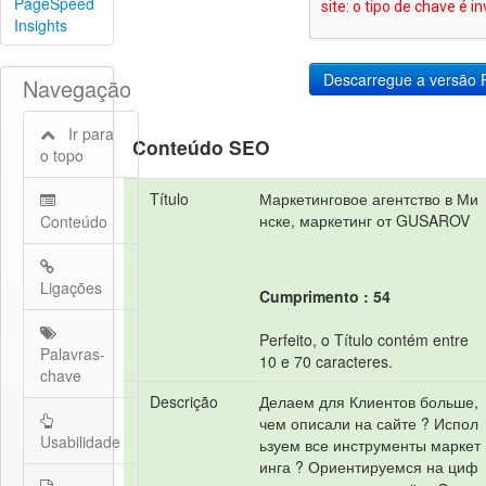
PageSpeed
Insights
Navegação
Ir para
Conteúdo SEO
o topo
Título
Маркетинговое агентство в Ми
нске, маркетинг от GUSAROV
Conteúdo
Ligações
Cumprimento : 54
Perfeito, o Título contém entre
Palavras-
10 e 70 caracteres.
chave
Descrição
Делаем для Клиентов больше,
чем описали на сайте ? Испол
Usabilidade
ьзуем все инструменты маркет
инга ? Ориентируемся на циф