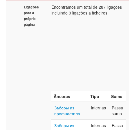
Encontrámos um total de 287 ligações
Ligações
incluindo 0 ligações a ficheiros
para a
própria
página
Âncoras
Tipo
Sumo
Заборы из
Internas
Passa
профнастила
sumo
Заборы из
Internas
Passa