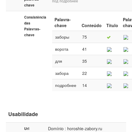
под
подробнее
chave
Consistência
Palavra-
Pala
das
chave
Conteúdo
Título
cha
Palavras-
chave
заборы
75
ворота
41
для
35
забора
22
подробнее
14
Usabilidade
Domínio : horoshie-zabory.ru
Url