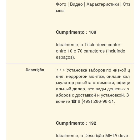
Фото | Видео | Характеристики | Отз
ывы
Cumprimento : 108
Idealmente, o Título deve conter
entre 10 e 70 caracteres (incluíndo
espaços).
⭐⭐⭐ Установка заборов по низкой ц
Descrição
ене, недорогой монтаж, онлайн кал
ькулятор расчёта стоимости, офици
альный дилер, все виды дешевых з
аборов с доставкой и установкой. З
воните ☎ 8 (499) 286-98-31.
Cumprimento : 192
Idealmente, a Descrição META deve