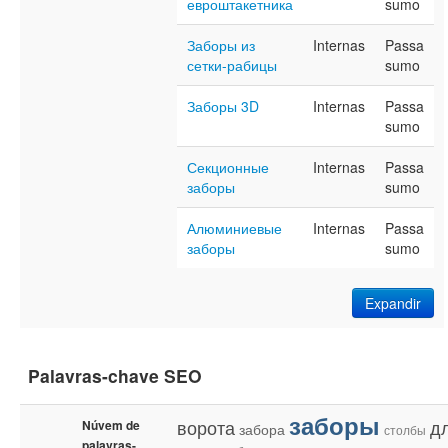
евроштакетника
sumo
Заборы из
Internas
Passa
сетки-рабицы
sumo
Заборы 3D
Internas
Passa
sumo
Секционные
Internas
Passa
заборы
sumo
Алюминиевые
Internas
Passa
заборы
sumo
Expandir
Palavras-chave SEO
заборы
ворота
д
Núvem de
забора
столбы
palavras-