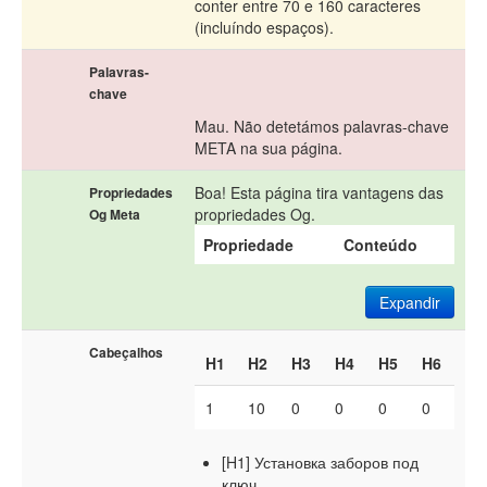
conter entre 70 e 160 caracteres
(incluíndo espaços).
Palavras-
chave
Mau. Não detetámos palavras-chave
META na sua página.
Boa! Esta página tira vantagens das
Propriedades
propriedades Og.
Og Meta
Propriedade
Conteúdo
Expandir
Cabeçalhos
H1
H2
H3
H4
H5
H6
1
10
0
0
0
0
[H1] Установка заборов под
ключ