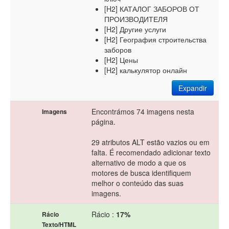
[H2] КАТАЛОГ ЗАБОРОВ ОТ
ПРОИЗВОДИТЕЛЯ
[H2] Другие услуги
[H2] География строительства
заборов
[H2] Цены
[H2] калькулятор онлайн
Expandir
Encontrámos 74 imagens nesta
Imagens
página.
29 atributos ALT estão vazios ou em
falta. É recomendado adicionar texto
alternativo de modo a que os
motores de busca identifiquem
melhor o conteúdo das suas
imagens.
Rácio :
17%
Rácio
Texto/HTML