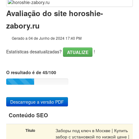
Conteúdo
Avaliação do site horoshie-
Ligações
zabory.ru
Palavras-chave
Gerado a 04 de Junho de 2024 17:40 PM
Usabilidade
Estatísticas desatualizadas?
!
ATUALIZE
Documento
O resultado é de 45/100
Dispositivos Móveis
Otimização
PageSpeed Insights
Descarregue a versão PDF
Conteúdo SEO
Заборы под ключ в Москве | Купить
Título
забор с установкой по низкой цене |