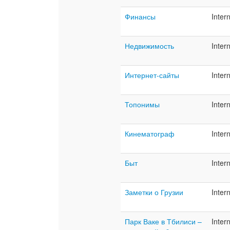
Финансы
Inter
Недвижимость
Inter
Интернет-сайты
Inter
Топонимы
Inter
Кинематограф
Inter
Быт
Inter
Заметки о Грузии
Inter
Парк Ваке в Тбилиси –
Inter