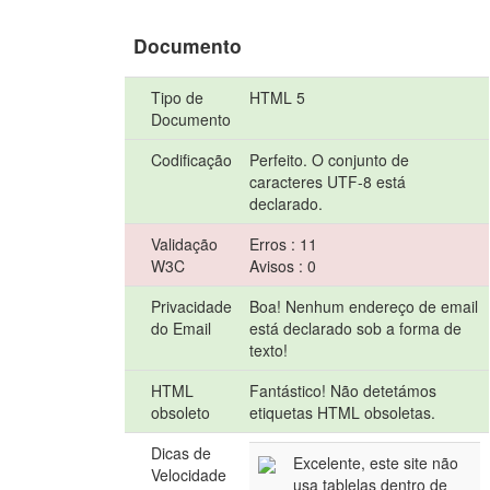
Documento
Tipo de
HTML 5
Documento
Codificação
Perfeito. O conjunto de
caracteres UTF-8 está
declarado.
Validação
Erros : 11
W3C
Avisos : 0
Privacidade
Boa! Nenhum endereço de email
do Email
está declarado sob a forma de
texto!
HTML
Fantástico! Não detetámos
obsoleto
etiquetas HTML obsoletas.
Dicas de
Excelente, este site não
Velocidade
usa tablelas dentro de