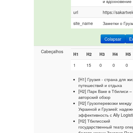
и вдохновение
url
https://sakartvel
site_name
Заметки о Груз
Colapsar
E
Cabeçalhos
H1
H2
H3
H4
H5
1
15
0
0
0
[H1] Грузия - страна для жи
путешествий и отдыха
[H2] Парк Ваке в Тбилиси –
авторский обзор
[H2] Грузоперевозки между
Украиной и Грузией: надеж
эффективность с Ally Logist
[H2] Тбилисский
государственный театр опе
балета имени Закария Па