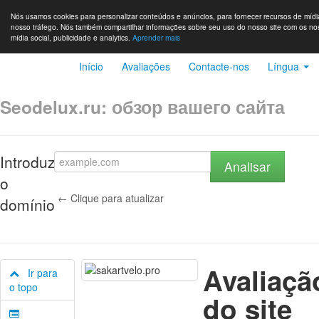
Nós usamos cookies para personalizar conteúdos e anúncios, para fornecer recursos de mídia
nosso tráfego. Nós também compartilhar informações sobre seu uso do nosso site com os no
mídia social, publicidade e analytics.
Aprender mais
Início
Avaliações
Contacte-nos
Língua
Seodelux.ru: обзор вашего сайта
Introduza
Analisar
o
← Clique para atualizar
domínio
Avaliaçã
Ir para
o topo
do site