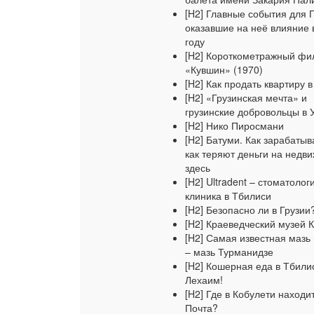
[H2] Главные события для Г
оказавшие на неё влияние 
году
[H2] Короткометражный фи
«Кувшин» (1970)
[H2] Как продать квартиру 
[H2] «Грузинская мечта» и
грузинские добровольцы в 
[H2] Нико Пиросмани
[H2] Батуми. Как зарабатыв
как теряют деньги на недв
здесь
[H2] Ultradent – стоматолог
клиника в Тбилиси
[H2] Безопасно ли в Грузии
[H2] Краеведческий музей 
[H2] Самая известная мазь 
– мазь Турманидзе
[H2] Кошерная еда в Тбили
Лехаим!
[H2] Где в Кобулети находи
Почта?