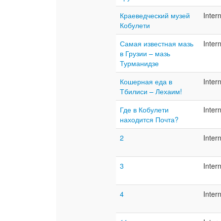
Краеведческий музей
Inter
Кобулети
Самая известная мазь
Inter
в Грузии – мазь
Турманидзе
Кошерная еда в
Inter
Тбилиси – Лехаим!
Где в Кобулети
Inter
находится Почта?
2
Inter
3
Inter
4
Inter