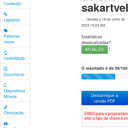
sakartve
Conteúdo
Gerado a 18 de Julho de
Ligações
2023 10:24 AM
Palavras-
Estatísticas
chave
desatualizadas?
!
ATUALIZE
Usabilidade
O resultado é de 59/100
Documento
Dispositivos
Descarregue a
Móveis
versão PDF
Otimização