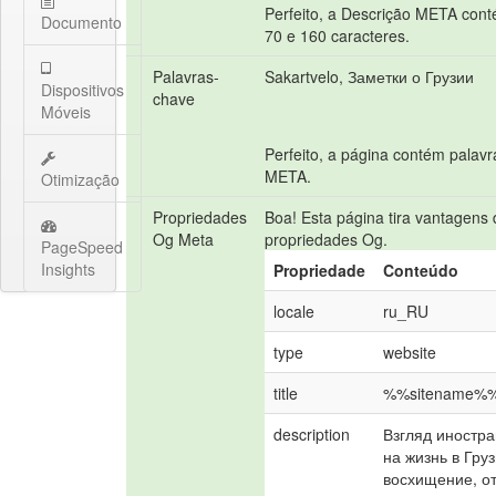
Perfeito, a Descrição META cont
Documento
70 e 160 caracteres.
Palavras-
Sakartvelo, Заметки о Грузии
Dispositivos
chave
Móveis
Perfeito, a página contém palav
META.
Otimização
Propriedades
Boa! Esta página tira vantagens
Og Meta
propriedades Og.
PageSpeed
Insights
Propriedade
Conteúdo
locale
ru_RU
type
website
title
%%sitename%
description
Взгляд иностра
на жизнь в Груз
восхищение, от