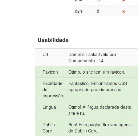
быт
8
Usabilidade
Url
Domínio : sakartvelo.pro
Cumprimento : 14
Favicon
Ótimo, o site tem um favicon.
Facilidade
Fantástico. Encontrámos CSS
de
apropriado para impressão.
Impressão
Língua
Otimo! A língua declarada deste
site é ru.
Dublin
Boa! Esta página tira vantagens
Core
do Dublin Core.