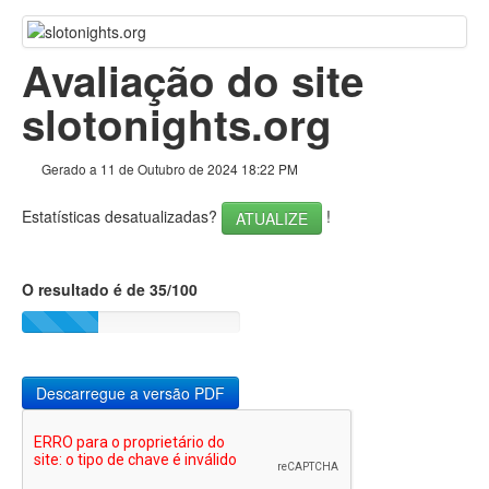
Ir para o topo
Conteúdo
Avaliação do site
Ligações
slotonights.org
Palavras-chave
Gerado a 11 de Outubro de 2024 18:22 PM
Usabilidade
Estatísticas desatualizadas?
!
ATUALIZE
Documento
Dispositivos Móveis
O resultado é de 35/100
Otimização
PageSpeed Insights
Descarregue a versão PDF