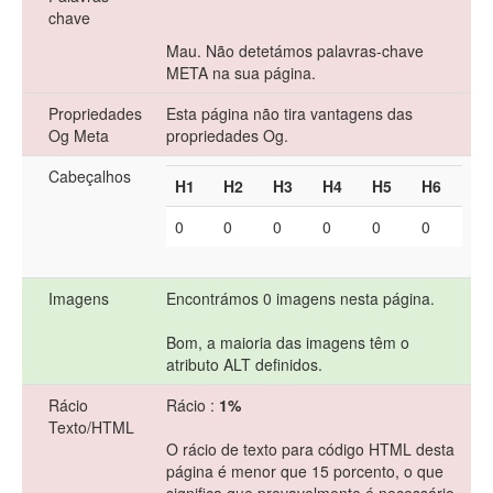
chave
Mau. Não detetámos palavras-chave
META na sua página.
Propriedades
Esta página não tira vantagens das
Og Meta
propriedades Og.
Cabeçalhos
H1
H2
H3
H4
H5
H6
0
0
0
0
0
0
Imagens
Encontrámos 0 imagens nesta página.
Bom, a maioria das imagens têm o
atributo ALT definidos.
Rácio
Rácio :
1%
Texto/HTML
O rácio de texto para código HTML desta
página é menor que 15 porcento, o que