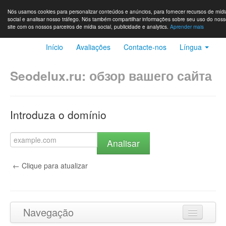
Nós usamos cookies para personalizar conteúdos e anúncios, para fornecer recursos de mídi
social e analisar nosso tráfego. Nós também compartilhar informações sobre seu uso do nos
site com os nossos parceiros de mídia social, publicidade e analytics.
Aprender mais
Início
Avaliações
Contacte-nos
Língua
Seodelux.ru: обзор вашего сайта
Introduza o domínio
Analisar
← Clique para atualizar
Navegação