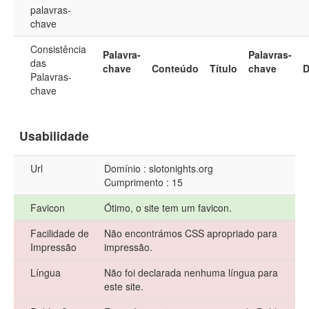
palavras-
chave
Consistência
Palavra-
Palavras-
das
chave
Conteúdo
Título
chave
D
Palavras-
chave
Usabilidade
Url
Domínio : slotonights.org
Cumprimento : 15
Favicon
Ótimo, o site tem um favicon.
Facilidade de
Não encontrámos CSS apropriado para
Impressão
impressão.
Língua
Não foi declarada nenhuma língua para
este site.