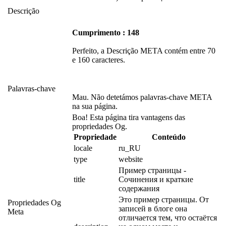
Descrição
Cumprimento : 148
Perfeito, a Descrição META contém entre 70
e 160 caracteres.
Palavras-chave
Mau. Não detetámos palavras-chave META
na sua página.
Boa! Esta página tira vantagens das
propriedades Og.
Propriedade
Conteúdo
locale
ru_RU
type
website
Пример страницы - 
title
Сочинения и краткие 
содержания
Это пример страницы. От 
Propriedades Og
записей в блоге она 
Meta
отличается тем, что остаётся 