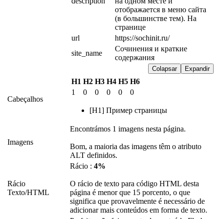
description
на одном месте и 
отображается в меню сайта 
(в большинстве тем). На 
странице
url
https://sochinit.ru/
Сочинения и краткие 
site_name
содержания
Colapsar
Expandir
H1
H2
H3
H4
H5
H6
1
0
0
0
0
0
Cabeçalhos
[H1] Пример страницы
Encontrámos 1 imagens nesta página.
Imagens
Bom, a maioria das imagens têm o atributo
ALT definidos.
Rácio :
4%
Rácio
O rácio de texto para código HTML desta
Texto/HTML
página é menor que 15 porcento, o que
significa que provavelmente é necessário de
adicionar mais conteúdos em forma de texto.