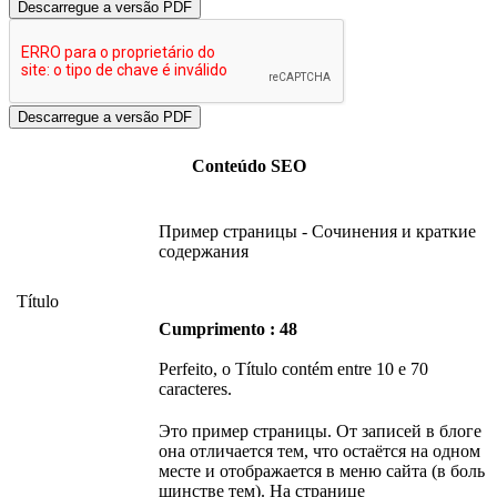
Descarregue a versão PDF
Conteúdo SEO
Пример страницы - Сочинения и краткие
содержания
Título
Cumprimento : 48
Perfeito, o Título contém entre 10 e 70
caracteres.
Это пример страницы. От записей в блоге
она отличается тем, что остаётся на одном
месте и отображается в меню сайта (в боль
шинстве тем). На странице