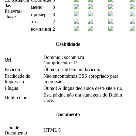
Consistência
das
меню
3
Palavras-
пример
3
chave
это
2
компания
2
Usabilidade
Domínio : sochinit.ru
Url
Cumprimento : 11
Favicon
Ótimo, o site tem um favicon.
Facilidade de
Não encontrámos CSS apropriado para
Impressão
impressão.
Língua
Otimo! A língua declarada deste site é ru.
Esta página não tira vantagens do Dublin
Dublin Core
Core.
Documento
Tipo de
HTML 5
Documento