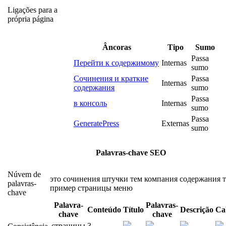
Ligações para a
própria página
Âncoras
Tipo
Sumo
Passa
Перейти к содержимому
Internas
sumo
Сочинения и краткие
Passa
Internas
содержания
sumo
Passa
в консоль
Internas
sumo
Passa
GeneratePress
Externas
sumo
Palavras-chave SEO
Núvem de
это
сочинения
штучки
тем
компания
содержания
palavras-
пример
страницы
меню
chave
Palavra-
Palavras-
Conteúdo
Título
Descrição
Ca
chave
chave
страницы
3