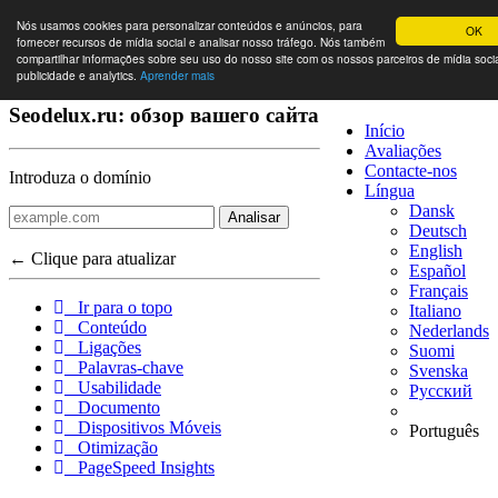
Nós usamos cookies para personalizar conteúdos e anúncios, para
OK
fornecer recursos de mídia social e analisar nosso tráfego. Nós também
compartilhar informações sobre seu uso do nosso site com os nossos parceiros de mídia socia
publicidade e analytics.
Aprender mais
Seodelux.ru: обзор вашего сайта
Início
Avaliações
Contacte-nos
Introduza o domínio
Língua
Dansk
Analisar
Deutsch
English
← Clique para atualizar
Español
Français
Ir para o topo
Italiano
Conteúdo
Nederlands
Ligações
Suomi
Palavras-chave
Svenska
Usabilidade
Русский
Documento
Dispositivos Móveis
Português
Otimização
PageSpeed Insights