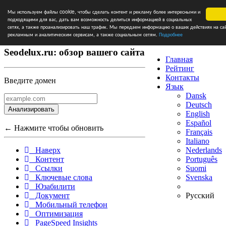
Мы используем файлы cookie, чтобы сделать контент и рекламу более интересными и
подходящими для вас, дать вам возможность делиться информацией в социальных
сетях, а также проанализировать наш трафик. Мы передаем информацию о ваших действиях на са
рекламным и аналитическим сервисам, а также социальным сетям.
Подробнее
Seodelux.ru: обзор вашего сайта
Главная
Рейтинг
Контакты
Введите домен
Язык
Dansk
Deutsch
Анализировать
English
Español
← Нажмите чтобы обновить
Français
Italiano
Nederlands
Наверх
Português
Контент
Suomi
Ссылки
Svenska
Ключевые слова
Юзабилити
Русский
Документ
Мобильный телефон
Оптимизация
PageSpeed Insights