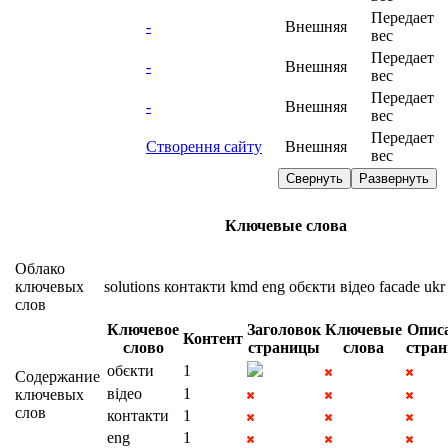
Передает
-
Внешняя
вес
Передает
-
Внешняя
вес
Передает
-
Внешняя
вес
Передает
Створення сайту
Внешняя
вес
Свернуть
Развернуть
Ключевые слова
Облако
ключевых
solutions
контакти
kmd
eng
обєкти
відео
facade
ukr
слов
Ключевое
Заголовок
Ключевые
Опис
Контент
слово
страницы
слова
стра
обєкти
1
Содержание
відео
1
ключевых
слов
контакти
1
eng
1