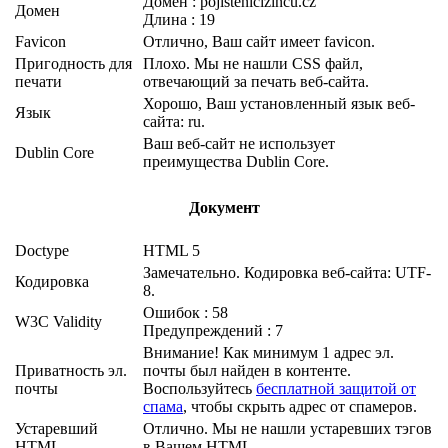
Домен : pojistenicizincu.cz
Домен
Длина : 19
Favicon
Отлично, Ваш сайт имеет favicon.
Пригодность для
Плохо. Мы не нашли CSS файл,
печати
отвечающий за печать веб-сайта.
Хорошо, Ваш установленный язык веб-
Язык
сайта: ru.
Ваш веб-сайт не использует
Dublin Core
преимущества Dublin Core.
Документ
Doctype
HTML 5
Замечательно. Кодировка веб-сайта: UTF-
Кодировка
8.
Ошибок : 58
W3C Validity
Предупреждений : 7
Внимание! Как минимум 1 адрес эл.
Приватность эл.
почты был найден в контенте.
почты
Воспользуйтесь
бесплатной защитой от
спама
, чтобы скрыть адрес от спамеров.
Устаревший
Отлично. Мы не нашли устаревших тэгов
HTML
в Вашем HTML.