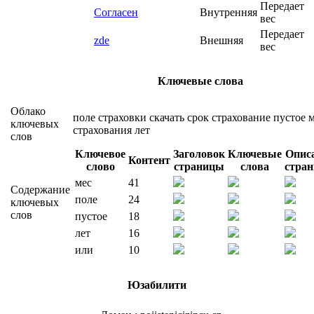
Передает
Согласен
Внутренняя
вес
Передает
zde
Внешняя
вес
Ключевые слова
Облако
поле
страховки
скачать
срок
страхование
пустое
м
ключевых
страхования
лет
слов
Ключевое
Заголовок
Ключевые
Опис
Контент
слово
страницы
слова
стра
мес
41
Содержание
поле
24
ключевых
слов
пустое
18
лет
16
или
10
Юзабилити