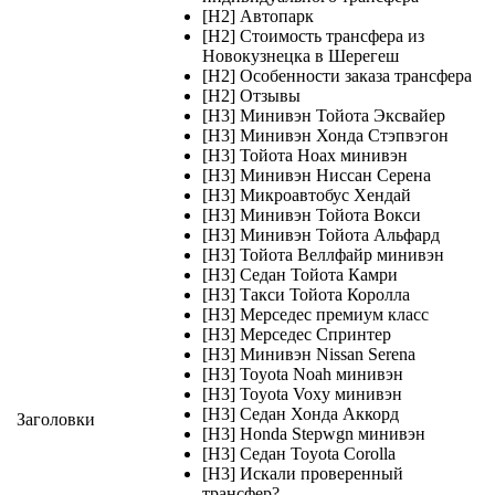
[H2] Автопарк
[H2] Стоимость трансфера из
Новокузнецка в Шерегеш
[H2] Особенности заказа трансфера
[H2] Отзывы
[H3] Минивэн Тойота Эксвайер
[H3] Минивэн Хонда Стэпвэгон
[H3] Тойота Ноах минивэн
[H3] Минивэн Ниссан Серена
[H3] Микроавтобус Хендай
[H3] Минивэн Тойота Вокси
[H3] Минивэн Тойота Альфард
[H3] Тойота Веллфайр минивэн
[H3] Седан Тойота Камри
[H3] Такси Тойота Королла
[H3] Мерседес премиум класс
[H3] Мерседес Спринтер
[H3] Минивэн Nissan Serena
[H3] Toyota Noah минивэн
[H3] Toyota Voxy минивэн
[H3] Седан Хонда Аккорд
Заголовки
[H3] Honda Stepwgn минивэн
[H3] Седан Toyota Corolla
[H3] Искали проверенный
трансфер?