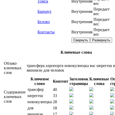
Томск
Внутренняя
вес
Передает
Барнаул
Внутренняя
вес
Передает
Белово
Внутренняя
вес
Передает
Контакты
Внутренняя
вес
Свернуть
Развернуть
Ключевые слова
Облако
трансфера
аэропорта
новокузнецка
вас
шерегеш
ключевых
минивэн
для
человек
слов
Ключевое
Заголовок
Ключевые
Оп
Контент
слово
страницы
слова
ст
трансфер
40
Содержание
шерегеш
33
ключевых
слов
новокузнецка
28
для
18
минивэн
17