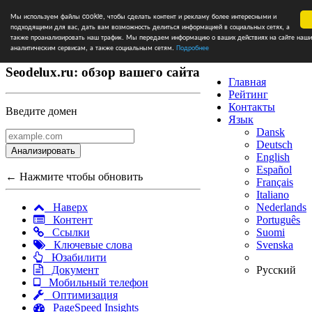
Мы используем файлы cookie, чтобы сделать контент и рекламу более интересными и
подходящими для вас, дать вам возможность делиться информацией в социальных сетях, а
также проанализировать наш трафик. Мы передаем информацию о ваших действиях на сайте наш
аналитическим сервисам, а также социальным сетям.
Подробнее
Seodelux.ru: обзор вашего сайта
Главная
Рейтинг
Контакты
Введите домен
Язык
Dansk
Deutsch
Анализировать
English
Español
← Нажмите чтобы обновить
Français
Italiano
Nederlands
Наверх
Português
Контент
Suomi
Ссылки
Svenska
Ключевые слова
Юзабилити
Русский
Документ
Мобильный телефон
Оптимизация
PageSpeed Insights