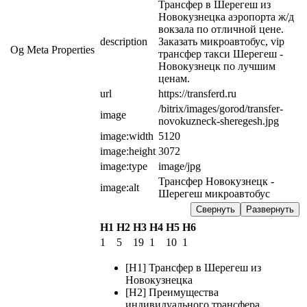
Трансфер в Шерегеш из 
Новокузнецка аэропорта ж/д 
вокзала по отличной цене. 
description
Заказать микроавтобус, vip 
Og Meta Properties
трансфер такси Шерегеш - 
Новокузнецк по лучшим 
ценам.
url
https://transferd.ru
/bitrix/images/gorod/transfer-
image
novokuzneck-sheregesh.jpg
image:width
5120
image:height
3072
image:type
image/jpg
Трансфер Новокузнецк - 
image:alt
Шерегеш микроавтобус
Свернуть
Развернуть
H1
H2
H3
H4
H5
H6
1
5
19
1
10
1
[H1] Трансфер в Шерегеш из
Новокузнецка
[H2] Преимущества
индивидуального трансфера