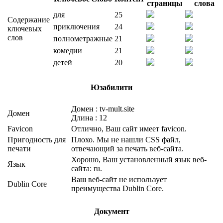
страницы
слова
для
25
Содержание
приключения
24
ключевых
слов
полнометражные
21
комедии
21
детей
20
Юзабилити
Домен : tv-mult.site
Домен
Длина : 12
Favicon
Отлично, Ваш сайт имеет favicon.
Пригодность для
Плохо. Мы не нашли CSS файл,
печати
отвечающий за печать веб-сайта.
Хорошо, Ваш установленный язык веб-
Язык
сайта: ru.
Ваш веб-сайт не использует
Dublin Core
преимущества Dublin Core.
Документ