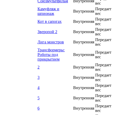
Союзмультфильм
Внутренняя
вес
Камуфляж и
Передает
Внутренняя
шпионаж
вес
Передает
Кот в сапогах
Внутренняя
вес
Передает
Зверопой 2
Внутренняя
вес
Передает
Лига монстров
Внутренняя
вес
Трансформеры:
Передает
Роботы под
Внутренняя
вес
прикрытием
Передает
2
Внутренняя
вес
Передает
3
Внутренняя
вес
Передает
4
Внутренняя
вес
Передает
5
Внутренняя
вес
Передает
6
Внутренняя
вес