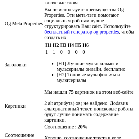
ключевые слова.
Вы не используете преимущества Og
Properties. Эти мета-тэги помогают
социальным роботам лучше
Og Meta Properties
структурировать Ваш сайт. Используйте
бесплатный генератор og properties
, чтобы
создать их.
H1
H2
H3
H4
H5
H6
1
1
0
0
0
0
[H1] Лучшие мультфильмы и
Заголовки
мульсериалы онлайн, бесплатно
[H2] Топовые мультфильмы и
мультсериалы
Мы нашли 75 картинок на этом веб-сайте.
2 alt атрибута(-ов) не найдено. Добавив
Картинки
альтернативный текст, поисковые роботы
будут лучше понимать содержание
картинки.
Соотношение :
20%
Соотношение
Хорошо, соотношение текста в коде