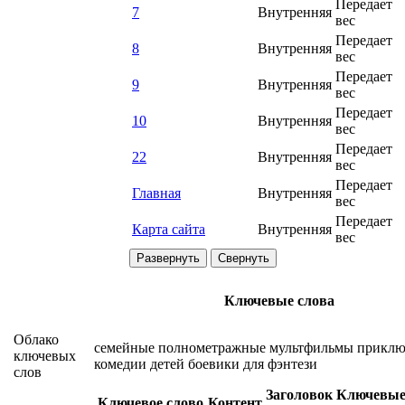
Передает
7
Внутренняя
вес
Передает
8
Внутренняя
вес
Передает
9
Внутренняя
вес
Передает
10
Внутренняя
вес
Передает
22
Внутренняя
вес
Передает
Главная
Внутренняя
вес
Передает
Карта сайта
Внутренняя
вес
Развернуть
Свернуть
Ключевые слова
Облако
семейные
полнометражные
мультфильмы
приклю
ключевых
комедии
детей
боевики
для
фэнтези
слов
Заголовок
Ключевы
Ключевое слово
Контент