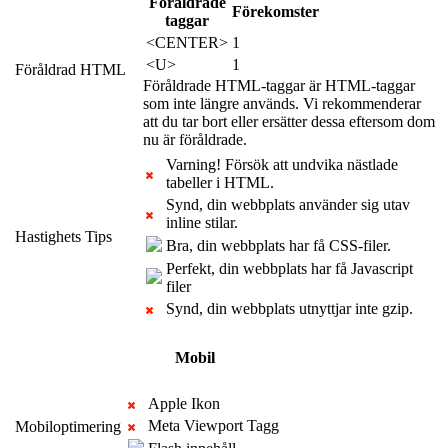
Föråldrade
Förekomster
taggar
<CENTER>
1
<U>
1
Föråldrad HTML
Föråldrade HTML-taggar är HTML-taggar
som inte längre används. Vi rekommenderar
att du tar bort eller ersätter dessa eftersom dom
nu är föråldrade.
Varning! Försök att undvika nästlade
tabeller i HTML.
Synd, din webbplats använder sig utav
inline stilar.
Hastighets Tips
Bra, din webbplats har få CSS-filer.
Perfekt, din webbplats har få Javascript
filer
Synd, din webbplats utnyttjar inte gzip.
Mobil
Apple Ikon
Meta Viewport Tagg
Mobiloptimering