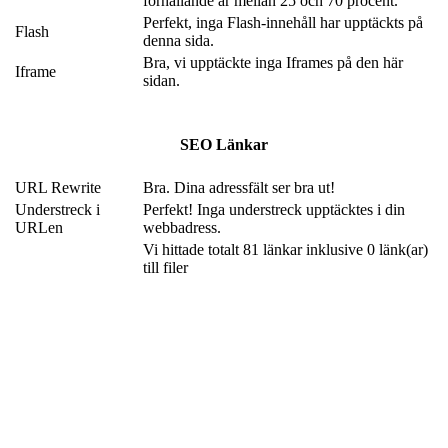
förhållande är mellan 25 och 70 procent.
Perfekt, inga Flash-innehåll har upptäckts på
Flash
denna sida.
Bra, vi upptäckte inga Iframes på den här
Iframe
sidan.
SEO Länkar
URL Rewrite
Bra. Dina adressfält ser bra ut!
Understreck i
Perfekt! Inga understreck upptäcktes i din
URLen
webbadress.
Vi hittade totalt 81 länkar inklusive 0 länk(ar)
till filer