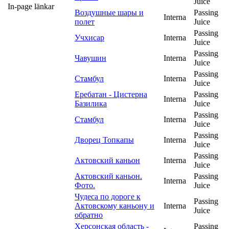
Juice
In-page länkar
Воздушные шары и
Passing
Interna
полет
Juice
Passing
Учхисар
Interna
Juice
Passing
Чавушин
Interna
Juice
Passing
Стамбул
Interna
Juice
Еребатан - Цистерна
Passing
Interna
Базилика
Juice
Passing
Стамбул
Interna
Juice
Passing
Дворец Топкапы
Interna
Juice
Passing
Актовский каньон
Interna
Juice
Актовский каньон.
Passing
Interna
Фото.
Juice
Чудеса по дороге к
Passing
Актовскому каньону и
Interna
Juice
обратно
Херсонская область -
Passing