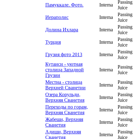
Passing
Памуккале. Фото.
Interna
Juice
Passing
Иераполис
Interna
Juice
Passing
Долина Ихлара
Interna
Juice
Passing
Турция
Interna
Juice
Passing
Грузия фото 2013
Interna
Juice
Кутаиси - уютная
Passing
столица Западной
Interna
Juice
Грузии
Местиа - столица
Passing
Interna
Верхней Сванетии
Juice
Озера Корульди,
Passing
Interna
Верхняя Сванетия
Juice
Переходы по горам,
Passing
Interna
Верхняя Сванетия
Juice
Жабеши, Верхняя
Passing
Interna
Сванетия
Juice
Адиши, Верхняя
Passing
Interna
Сванетия
Juice