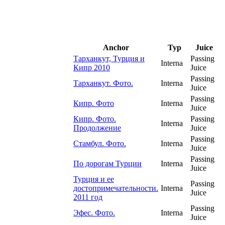
Anchor
Typ
Juice
Тарханкут, Турция и
Passing
Interna
Кипр 2010
Juice
Passing
Тарханкут. Фото.
Interna
Juice
Passing
Кипр. Фото
Interna
Juice
Кипр. Фото.
Passing
Interna
Продолжение
Juice
Passing
Стамбул. Фото.
Interna
Juice
Passing
По дорогам Турции
Interna
Juice
Турция и ее
Passing
достопримечательности.
Interna
Juice
2011 год
Passing
Эфес. Фото.
Interna
Juice