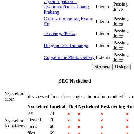
Луанг-прабанг -
Passing
Луангпхабанг - Luang
Interna
Juice
Prabang
Слоны и водопад Куанг
Passing
Interna
Си
Juice
Passing
Таиланд. Фото.
Interna
Juice
Passing
По дорогам Таиланда
Interna
Juice
Passing
Coppermine Photo Gallery
Externa
Juice
Minimera
Utvidga
SEO Nyckelord
Nyckelord
files
viewed
times
фото
pages
album
albums
added
last
o
Moln
Nyckelord
Innehåll
Titel
Nyckelord
Beskrivning
Rub
last
71
viewed
70
Nyckelord
Konsistens
times
69
files
69