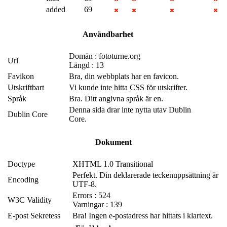
added
69
Användbarhet
Domän : fototurne.org
Url
Längd : 13
Favikon
Bra, din webbplats har en favicon.
Utskriftbart
Vi kunde inte hitta CSS för utskrifter.
Språk
Bra. Ditt angivna språk är en.
Denna sida drar inte nytta utav Dublin
Dublin Core
Core.
Dokument
Doctype
XHTML 1.0 Transitional
Perfekt. Din deklarerade teckenuppsättning är
Encoding
UTF-8.
Errors : 524
W3C Validity
Varningar : 139
E-post Sekretess
Bra! Ingen e-postadress har hittats i klartext.