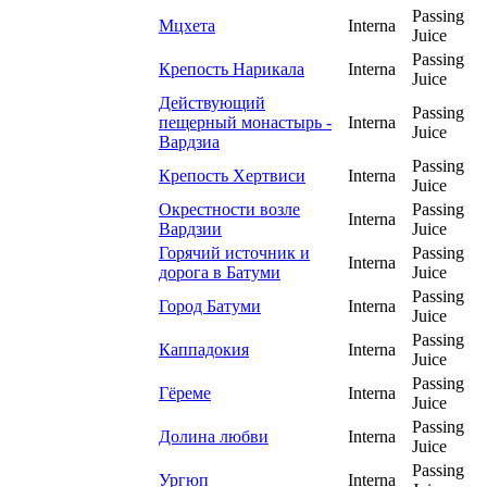
Passing
Мцхета
Interna
Juice
Passing
Крепость Нарикала
Interna
Juice
Действующий
Passing
пещерный монастырь -
Interna
Juice
Вардзиа
Passing
Крепость Хертвиси
Interna
Juice
Окрестности возле
Passing
Interna
Вардзии
Juice
Горячий источник и
Passing
Interna
дорога в Батуми
Juice
Passing
Город Батуми
Interna
Juice
Passing
Каппадокия
Interna
Juice
Passing
Гёреме
Interna
Juice
Passing
Долина любви
Interna
Juice
Passing
Ургюп
Interna