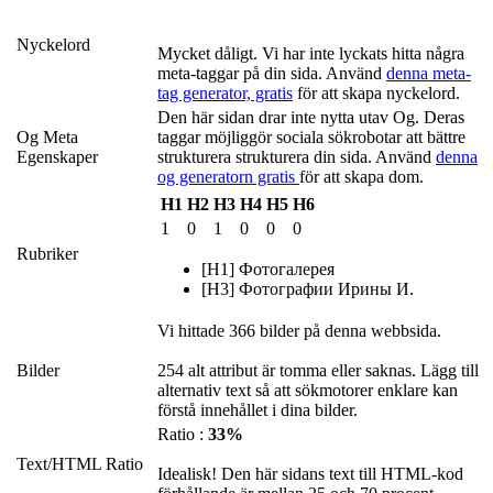
Nyckelord
Mycket dåligt. Vi har inte lyckats hitta några
meta-taggar på din sida. Använd
denna meta-
tag generator, gratis
för att skapa nyckelord.
Den här sidan drar inte nytta utav Og. Deras
Og Meta
taggar möjliggör sociala sökrobotar att bättre
Egenskaper
strukturera strukturera din sida. Använd
denna
og generatorn gratis
för att skapa dom.
H1
H2
H3
H4
H5
H6
1
0
1
0
0
0
Rubriker
[H1] Фотогалерея
[H3] Фотографии Ирины И.
Vi hittade 366 bilder på denna webbsida.
Bilder
254 alt attribut är tomma eller saknas. Lägg till
alternativ text så att sökmotorer enklare kan
förstå innehållet i dina bilder.
Ratio :
33%
Text/HTML Ratio
Idealisk! Den här sidans text till HTML-kod