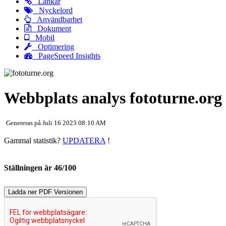
Länkar
Nyckelord
Användbarhet
Dokument
Mobil
Optimering
PageSpeed Insights
Webbplats analys fototurne.org
Genereras på Juli 16 2023 08:10 AM
Gammal statistik?
UPDATERA
!
Ställningen är 46/100
Ladda ner PDF Versionen