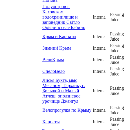
Попова
Полуостров в
Каховском
Passing
водохранилище и
Interna
Juice
заповедник Світло
Оріяни в селе Бабино
Passing
Крым и Карпаты
Interna
Juice
Passing
Зимний Крым
Interna
Juice
Passing
ВелоКрым
Interna
Juice
Passing
СпелоВело
Interna
Juice
Лисья Бухта, мыс
Меганом, Тарханкут:
Passing
Большой и Малый
Interna
Juice
Атлеш, оползневое
урочище Джангул
Passing
Велопрогулка по Крыму
Interna
Juice
Passing
Карпаты
Interna
Juice