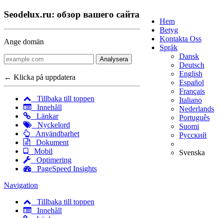
Seodelux.ru: обзор вашего сайта
Hem
Betyg
Kontakta Oss
Ange domän
Språk
Dansk
Analysera
Deutsch
English
← Klicka på uppdatera
Español
Français
Tillbaka till toppen
Italiano
Innehåll
Nederlands
Länkar
Português
Nyckelord
Suomi
Användbarhet
Русский
Dokument
Mobil
Svenska
Optimering
PageSpeed Insights
Navigation
Tillbaka till toppen
Innehåll