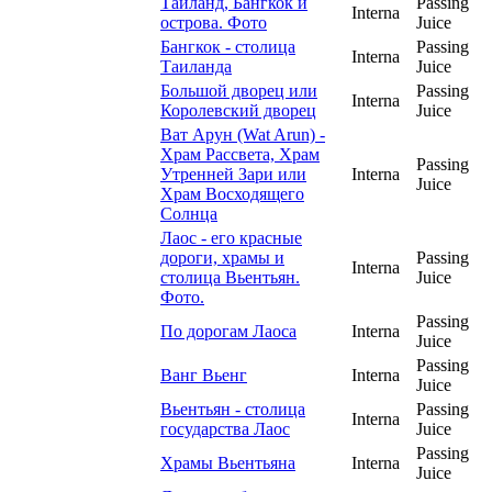
Таиланд, Бангкок и
Passing
Interna
острова. Фото
Juice
Бангкок - столица
Passing
Interna
Таиланда
Juice
Большой дворец или
Passing
Interna
Королевский дворец
Juice
Ват Арун (Wat Arun) -
Храм Рассвета, Храм
Passing
Утренней Зари или
Interna
Juice
Храм Восходящего
Солнца
Лаос - его красные
дороги, храмы и
Passing
Interna
столица Вьентьян.
Juice
Фото.
Passing
По дорогам Лаоса
Interna
Juice
Passing
Ванг Вьенг
Interna
Juice
Вьентьян - столица
Passing
Interna
государства Лаос
Juice
Passing
Храмы Вьентьяна
Interna
Juice