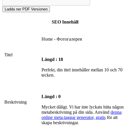
SEO Innehåll
Home - Фотогалерея
Titel
Längd : 18
Perfekt, din titel innehåller mellan 10 och 70
tecken.
Längd : 0
Beskrivning
Mycket dåligt. Vi har inte lyckats hitta någon
metabeskrivning på din sida. Använd
denna
online meta-taggar generator, gratis
för att
skapa beskrivningar.