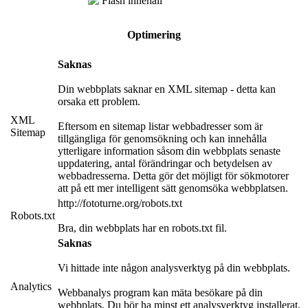
Flash innehåll
Optimering
Saknas
Din webbplats saknar en XML sitemap - detta kan
orsaka ett problem.
XML
Eftersom en sitemap listar webbadresser som är
Sitemap
tillgängliga för genomsökning och kan innehålla
ytterligare information såsom din webbplats senaste
uppdatering, antal förändringar och betydelsen av
webbadresserna. Detta gör det möjligt för sökmotorer
att på ett mer intelligent sätt genomsöka webbplatsen.
http://fototurne.org/robots.txt
Robots.txt
Bra, din webbplats har en robots.txt fil.
Saknas
Vi hittade inte någon analysverktyg på din webbplats.
Analytics
Webbanalys program kan mäta besökare på din
webbplats. Du bör ha minst ett analysverktyg installerat,