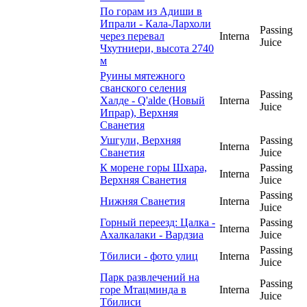
По горам из Адиши в
Ипрали - Кала-Лархоли
Passing
через перевал
Interna
Juice
Чхутниери, высота 2740
м
Руины мятежного
сванского селения
Passing
Халде - Q'alde (Новый
Interna
Juice
Ипрар), Верхняя
Сванетия
Ушгули, Верхняя
Passing
Interna
Сванетия
Juice
К морене горы Шхара,
Passing
Interna
Верхняя Сванетия
Juice
Passing
Нижняя Сванетия
Interna
Juice
Горный переезд: Цалка -
Passing
Interna
Ахалкалаки - Вардзиа
Juice
Passing
Тбилиси - фото улиц
Interna
Juice
Парк развлечений на
Passing
горе Мтацминда в
Interna
Juice
Тбилиси