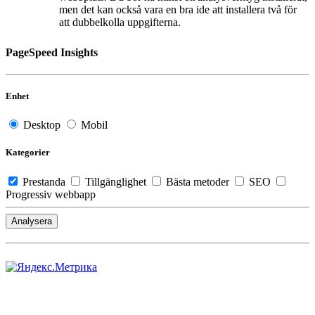
men det kan också vara en bra ide att installera två för
att dubbelkolla uppgifterna.
PageSpeed Insights
Enhet
Desktop
Mobil
Kategorier
Prestanda
Tillgänglighet
Bästa metoder
SEO
Progressiv webbapp
Analysera