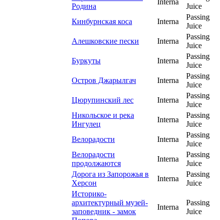
Interna
Родина
Juice
Passing
Кинбурнская коса
Interna
Juice
Passing
Алешковские пески
Interna
Juice
Passing
Буркуты
Interna
Juice
Passing
Остров Джарылгач
Interna
Juice
Passing
Цюрупинский лес
Interna
Juice
Никольское и река
Passing
Interna
Ингулец
Juice
Passing
Велорадости
Interna
Juice
Велорадости
Passing
Interna
продолжаются
Juice
Дорога из Запорожья в
Passing
Interna
Херсон
Juice
Историко-
архитектурный музей-
Passing
Interna
заповедник - замок
Juice