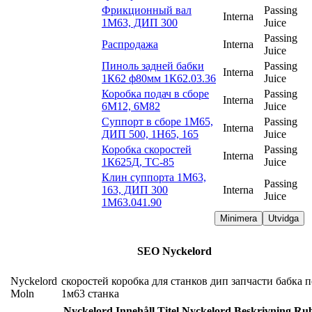
Фрикционный вал
Passing
Interna
1М63, ДИП 300
Juice
Passing
Распродажа
Interna
Juice
Пиноль задней бабки
Passing
Interna
1К62 ф80мм 1К62.03.36
Juice
Коробка подач в сборе
Passing
Interna
6М12, 6М82
Juice
Суппорт в сборе 1М65,
Passing
Interna
ДИП 500, 1Н65, 165
Juice
Коробка скоростей
Passing
Interna
1К625Д, ТС-85
Juice
Клин суппорта 1М63,
Passing
163, ДИП 300
Interna
Juice
1М63.041.90
Minimera
Utvidga
SEO Nyckelord
Nyckelord
скоростей
коробка
для
станков
дип
запчасти
бабка
п
Moln
1м63
станка
Nyckelord
Innehåll
Titel
Nyckelord
Beskrivning
Rub