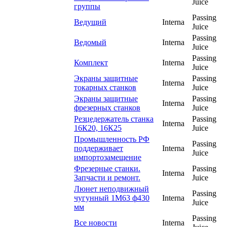
Juice
группы
Passing
Ведущий
Interna
Juice
Passing
Ведомый
Interna
Juice
Passing
Комплект
Interna
Juice
Экраны защитные
Passing
Interna
токарных станков
Juice
Экраны защитные
Passing
Interna
фрезерных станков
Juice
Резцедержатель станка
Passing
Interna
16К20, 16К25
Juice
Промышленность РФ
Passing
поддерживает
Interna
Juice
импортозамещение
Фрезерные станки.
Passing
Interna
Запчасти и ремонт.
Juice
Люнет неподвижный
Passing
чугунный 1М63 ф430
Interna
Juice
мм
Passing
Все новости
Interna