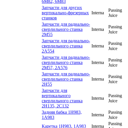
6М82, 6М83
Запчасти для других
Passing
вертикально-фрезерных
Interna
Juice
станков
Запчасти для радиально-
Passing
сверлильного станка
Interna
Juice
2М55
Запчасти для радиально-
Passing
сверлильного станка
Interna
Juice
2А554
Запчасти для радиально-
Passing
сверлильного станка
Interna
Juice
2М57, 2А576
Запчасти для радиально-
Passing
сверлильного станка
Interna
Juice
2Н55
Запчасти для
вертикального
Passing
Interna
сверлильного станка
Juice
2Н135, 2С132
Задняя бабка 1Н983,
Passing
Interna
1А983
Juice
Passing
Каретка 1Н983, 1А983
Interna