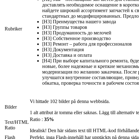
доставлять необходимое оснащение в коротк
найдете широкий ассортимент запчастей к с
стандартных до модифицированных. Предлож
[H3] Преимущества нашего завода
[H3] Группы товаров
Rubriker
[H3] Продуманность до мелочей
[H3] Собственное производство
[H3] Ремонт – работа для профессионалов
[H3] Документация
[H3] Доставка и оплата
[H4] При выборе капитального ремонта, буд
новые, более надежные и крепкие механизмы
модернизация по желанию заказчика. После 
улучшатся внутренние составляющие, привед
обкатка, проверка точности в рабочем состо
Vi hittade 102 bilder på denna webbsida.
Bilder
1 alt attribut är tomma eller saknas. Lägg till alternativ t
Ratio :
35%
Text/HTML
Ratio
Idealisk! Den här sidans text till HTML-kod förhållande
Flash
Perfekt, inga Flash-innehåll har upptäckts på denna sida