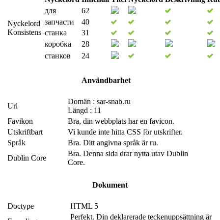
для
62
запчасти
40
Nyckelord
Konsistens
станка
31
коробка
28
станков
24
Användbarhet
Domän : sar-snab.ru
Url
Längd : 11
Favikon
Bra, din webbplats har en favicon.
Utskriftbart
Vi kunde inte hitta CSS för utskrifter.
Språk
Bra. Ditt angivna språk är ru.
Bra. Denna sida drar nytta utav Dublin
Dublin Core
Core.
Dokument
Doctype
HTML 5
Perfekt. Din deklarerade teckenuppsättning är