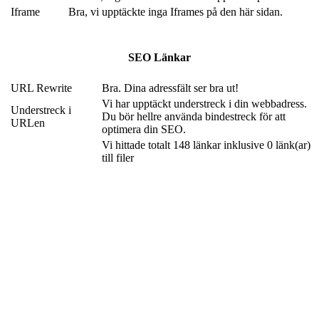
Iframe
Bra, vi upptäckte inga Iframes på den här sidan.
SEO Länkar
URL Rewrite
Bra. Dina adressfält ser bra ut!
Vi har upptäckt understreck i din webbadress.
Understreck i
Du bör hellre använda bindestreck för att
URLen
optimera din SEO.
Vi hittade totalt 148 länkar inklusive 0 länk(ar)
till filer