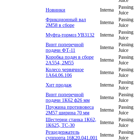
Juice
Passing
Новинки
Interna
Juice
Фрикционный вал
Passing
Interna
2М58 в сборе
Juice
Passing
Муфта-тормоз УВ3132
Interna
Juice
Винт поперечной
Passing
Interna
подачи ФТ-11
Juice
Коробка подач в сборе
Passing
Interna
2А554, 2М55
Juice
Колесо червячное
Passing
Interna
1А64.06.106
Juice
Passing
Хит продаж
Interna
Juice
Винт поперечной
Passing
Interna
подачи 1К62 ф26 мм
Juice
Пружина противовеса
Passing
Interna
2М57 ширина 70 мм
Juice
Шестерни станка 1К62,
Passing
Interna
1К625, ТС-30
Juice
Резцедержатель
Passing
Interna
суппорта 16К20.041.001
Juice