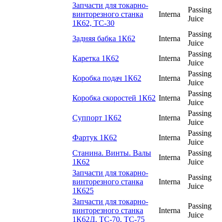
Запчасти для токарно-
Passing
винторезного станка
Interna
Juice
1К62, ТС-30
Passing
Задняя бабка 1К62
Interna
Juice
Passing
Каретка 1К62
Interna
Juice
Passing
Коробка подач 1К62
Interna
Juice
Passing
Коробка скоростей 1К62
Interna
Juice
Passing
Суппорт 1К62
Interna
Juice
Passing
Фартук 1К62
Interna
Juice
Станина. Винты. Валы
Passing
Interna
1К62
Juice
Запчасти для токарно-
Passing
винторезного станка
Interna
Juice
1К625
Запчасти для токарно-
Passing
винторезного станка
Interna
Juice
1К62Д, ТС-70, ТС-75