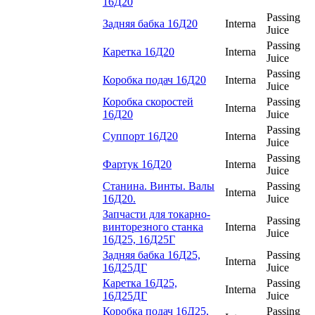
16Д20
Passing
Задняя бабка 16Д20
Interna
Juice
Passing
Каретка 16Д20
Interna
Juice
Passing
Коробка подач 16Д20
Interna
Juice
Коробка скоростей
Passing
Interna
16Д20
Juice
Passing
Суппорт 16Д20
Interna
Juice
Passing
Фартук 16Д20
Interna
Juice
Станина. Винты. Валы
Passing
Interna
16Д20.
Juice
Запчасти для токарно-
Passing
винторезного станка
Interna
Juice
16Д25, 16Д25Г
Задняя бабка 16Д25,
Passing
Interna
16Д25ДГ
Juice
Каретка 16Д25,
Passing
Interna
16Д25ДГ
Juice
Коробка подач 16Д25,
Passing