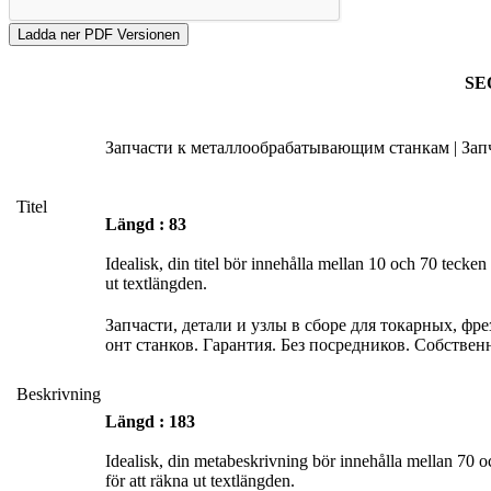
SEO
Запчасти к металлообрабатывающим станкам | Зап
Titel
Längd : 83
Idealisk, din titel bör innehålla mellan 10 och 70 teck
ut textlängden.
Запчасти, детали и узлы в сборе для токарных, ф
онт станков. Гарантия. Без посредников. Собствен
Beskrivning
Längd : 183
Idealisk, din metabeskrivning bör innehålla mellan 70
för att räkna ut textlängden.