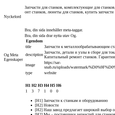
Запчасти для станков, комплектующие для станков
онт станков, люнеты для станков, купить запчасти
Nyckelord
Bra, din sida innehåller meta-taggar.
Bra, din sida drar nytta utav Og.
Egendom
title
Запчасти к металлообрабатывающим ст
Запчасти, детали и узлы в сборе для то
description
Og Meta
Капитальный ремонт станков. Гарантия.
Egenskaper
https://sar-
image
snab.ru/uploads/watermark/%D0
type
website
H1
H2
H3
H4
H5
H6
1
3
7
1
0
0
[H1] Запчасти к станкам и оборудованию
[H2] Новости
[H2] Наш завод предлагает широкий выбор о
[H2] Мы – поставщики запчастей для станко