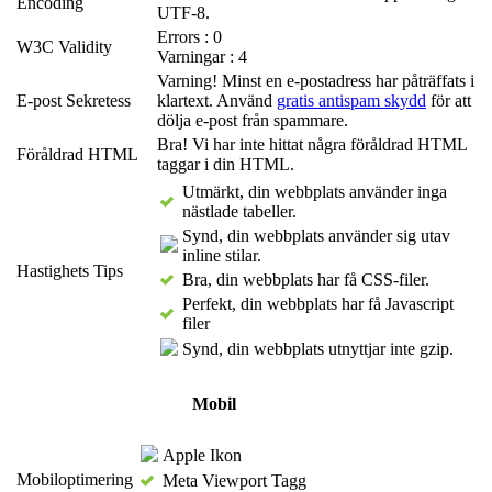
Encoding
UTF-8.
Errors : 0
W3C Validity
Varningar : 4
Varning! Minst en e-postadress har påträffats i
E-post Sekretess
klartext. Använd
gratis antispam skydd
för att
dölja e-post från spammare.
Bra! Vi har inte hittat några föråldrad HTML
Föråldrad HTML
taggar i din HTML.
Utmärkt, din webbplats använder inga
nästlade tabeller.
Synd, din webbplats använder sig utav
inline stilar.
Hastighets Tips
Bra, din webbplats har få CSS-filer.
Perfekt, din webbplats har få Javascript
filer
Synd, din webbplats utnyttjar inte gzip.
Mobil
Apple Ikon
Mobiloptimering
Meta Viewport Tagg