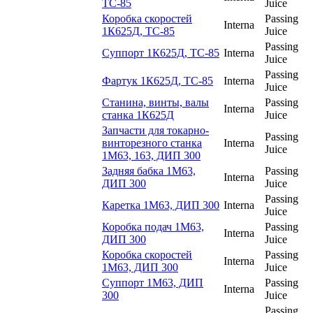
ТС-85
Juice
Коробка скоростей
Passing
Interna
1К625Д, ТС-85
Juice
Passing
Суппорт 1К625Д, ТС-85
Interna
Juice
Passing
Фартук 1К625Д, ТС-85
Interna
Juice
Станина, винты, валы
Passing
Interna
станка 1К625Д
Juice
Запчасти для токарно-
Passing
винторезного станка
Interna
Juice
1М63, 163, ДИП 300
Задняя бабка 1М63,
Passing
Interna
ДИП 300
Juice
Passing
Каретка 1М63, ДИП 300
Interna
Juice
Коробка подач 1М63,
Passing
Interna
ДИП 300
Juice
Коробка скоростей
Passing
Interna
1М63, ДИП 300
Juice
Суппорт 1М63, ДИП
Passing
Interna
300
Juice
Passing