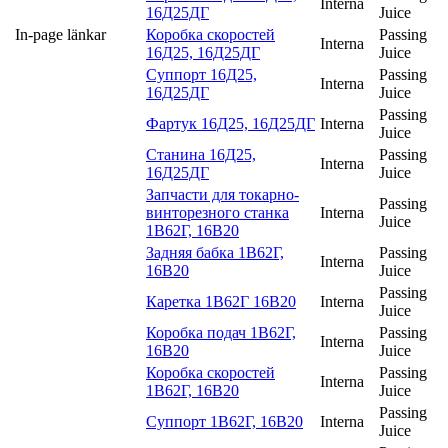
Interna
16Д25ДГ
Juice
In-page länkar
Коробка скоростей
Passing
Interna
16Д25, 16Д25ДГ
Juice
Суппорт 16Д25,
Passing
Interna
16Д25ДГ
Juice
Passing
Фартук 16Д25, 16Д25ДГ
Interna
Juice
Станина 16Д25,
Passing
Interna
16Д25ДГ
Juice
Запчасти для токарно-
Passing
винторезного станка
Interna
Juice
1В62Г, 16В20
Задняя бабка 1В62Г,
Passing
Interna
16В20
Juice
Passing
Каретка 1В62Г 16В20
Interna
Juice
Коробка подач 1В62Г,
Passing
Interna
16В20
Juice
Коробка скоростей
Passing
Interna
1В62Г, 16В20
Juice
Passing
Суппорт 1В62Г, 16В20
Interna
Juice