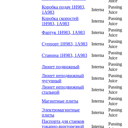
Juice
Коробка подач 1Н983,
Passing
Interna
1А983
Juice
Коробка скоростей
Passing
Interna
1Н983, 1А983
Juice
Passing
Фартук 1Н983, 1А983
Interna
Juice
Passing
Суппорт 1Н983, 1А983
Interna
Juice
Passing
Станина 1Н983, 1А983
Interna
Juice
Passing
Люнет подвижный
Interna
Juice
Люнет неподвижный
Passing
Interna
чугунный
Juice
Люнет неподвижный
Passing
Interna
стальной
Juice
Passing
Магнитные плиты
Interna
Juice
Электромагнитные
Passing
Interna
плиты
Juice
Паспорта для станков
Passing
токарно-винторезной
Interna