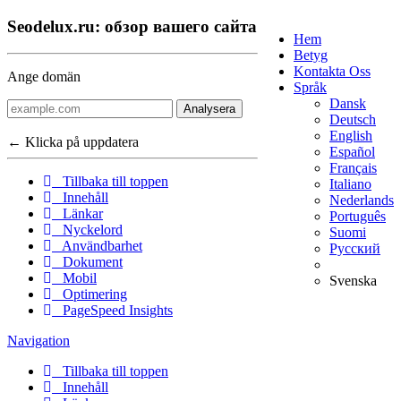
Seodelux.ru: обзор вашего сайта
Hem
Betyg
Kontakta Oss
Ange domän
Språk
Dansk
Analysera
Deutsch
English
← Klicka på uppdatera
Español
Français
Tillbaka till toppen
Italiano
Innehåll
Nederlands
Länkar
Português
Nyckelord
Suomi
Användbarhet
Русский
Dokument
Mobil
Svenska
Optimering
PageSpeed Insights
Navigation
Tillbaka till toppen
Innehåll