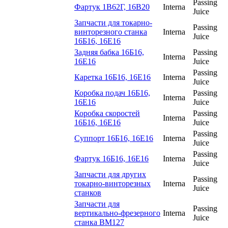
Passing
Фартук 1В62Г, 16В20
Interna
Juice
Запчасти для токарно-
Passing
винторезного станка
Interna
Juice
16Б16, 16Е16
Задняя бабка 16Б16,
Passing
Interna
16Е16
Juice
Passing
Каретка 16Б16, 16Е16
Interna
Juice
Коробка подач 16Б16,
Passing
Interna
16Е16
Juice
Коробка скоростей
Passing
Interna
16Б16, 16Е16
Juice
Passing
Суппорт 16Б16, 16Е16
Interna
Juice
Passing
Фартук 16Б16, 16Е16
Interna
Juice
Запчасти для других
Passing
токарно-винторезных
Interna
Juice
станков
Запчасти для
Passing
вертикально-фрезерного
Interna
Juice
станка ВМ127