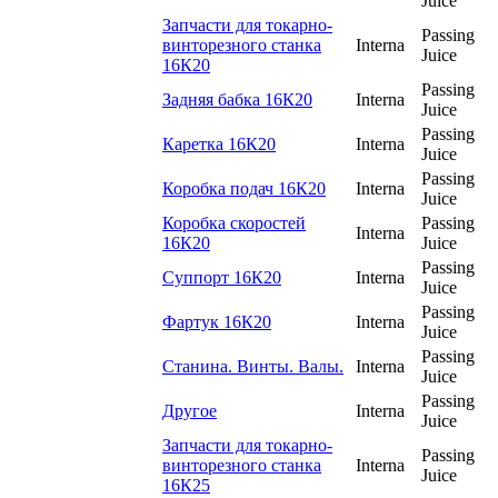
Juice
Запчасти для токарно-
Passing
винторезного станка
Interna
Juice
16К20
Passing
Задняя бабка 16К20
Interna
Juice
Passing
Каретка 16К20
Interna
Juice
Passing
Коробка подач 16К20
Interna
Juice
Коробка скоростей
Passing
Interna
16К20
Juice
Passing
Суппорт 16К20
Interna
Juice
Passing
Фартук 16К20
Interna
Juice
Passing
Станина. Винты. Валы.
Interna
Juice
Passing
Другое
Interna
Juice
Запчасти для токарно-
Passing
винторезного станка
Interna
Juice
16К25