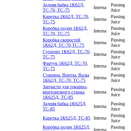
Задняя бабка 1К62Д,
Passing
Interna
ТС-70, ТС-75
Juice
Каретка 1К62Д, ТС-70,
Passing
Interna
ТС-75
Juice
Коробка подач 1К62Д,
Passing
Interna
ТС-70, ТС-75
Juice
Коробка скоростей
Passing
Interna
1К62Д, ТС-70,ТС-75
Juice
Суппорт 1К62Д, ТС-70,
Passing
Interna
ТС-75
Juice
Фартук 1К62Д, ТС-70,
Passing
Interna
ТС-75
Juice
Станина. Винты. Валы
Passing
Interna
1К62Д, ТС-70, ТС-75
Juice
Запчасти для токарно-
Passing
винторезного станка
Interna
Juice
1К625Д, ТС-85
Задняя бабка 1К625Д,
Passing
Interna
ТС-85
Juice
Passing
Каретка 1К625Д, ТС-85
Interna
Juice
Коробка подач 1К625Д,
Passing
Interna