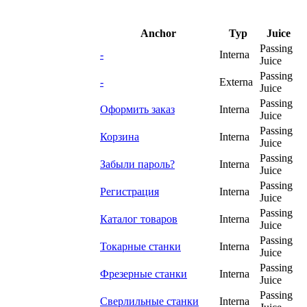
Anchor
Typ
Juice
Passing
-
Interna
Juice
Passing
-
Externa
Juice
Passing
Оформить заказ
Interna
Juice
Passing
Корзина
Interna
Juice
Passing
Забыли пароль?
Interna
Juice
Passing
Регистрация
Interna
Juice
Passing
Каталог товаров
Interna
Juice
Passing
Токарные станки
Interna
Juice
Passing
Фрезерные станки
Interna
Juice
Passing
Сверлильные станки
Interna