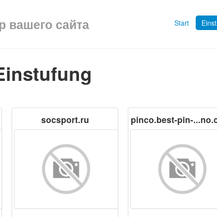
ор вашего сайта
Start
Eins
Einstufung
socsport.ru
pinco.best-pin-...no