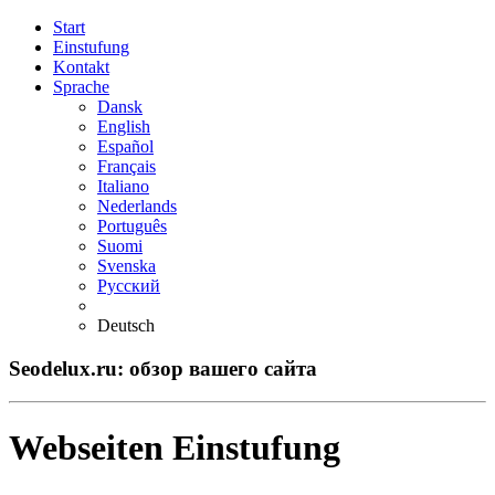
Start
Einstufung
Kontakt
Sprache
Dansk
English
Español
Français
Italiano
Nederlands
Português
Suomi
Svenska
Русский
Deutsch
Seodelux.ru: обзор вашего сайта
Webseiten Einstufung