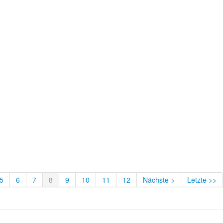
5
6
7
8
9
10
11
12
Nächste >
Letzte >>