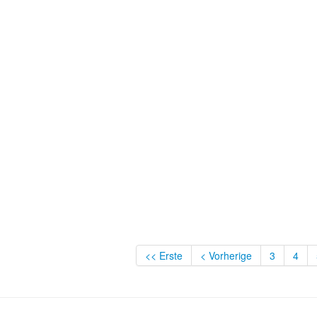
<< Erste
< Vorherige
3
4