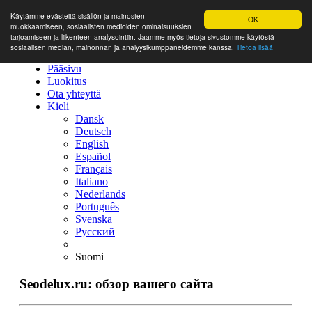
Käytämme evästeitä sisällön ja mainosten
OK
muokkaamiseen, sosiaalisten medioiden ominaisuuksien
tarjoamiseen ja liikenteen analysointiin. Jaamme myös tietoja sivustomme käytöstä
sosiaalisen median, mainonnan ja analyysikumppaneidemme kanssa.
Tietoa lisää
Pääsivu
Luokitus
Ota yhteyttä
Kieli
Dansk
Deutsch
English
Español
Français
Italiano
Nederlands
Português
Svenska
Русский
Suomi
Seodelux.ru: обзор вашего сайта