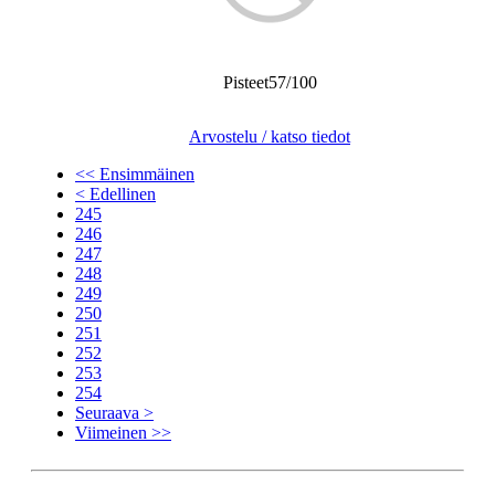
Pisteet57/100
Arvostelu / katso tiedot
<< Ensimmäinen
< Edellinen
245
246
247
248
249
250
251
252
253
254
Seuraava >
Viimeinen >>