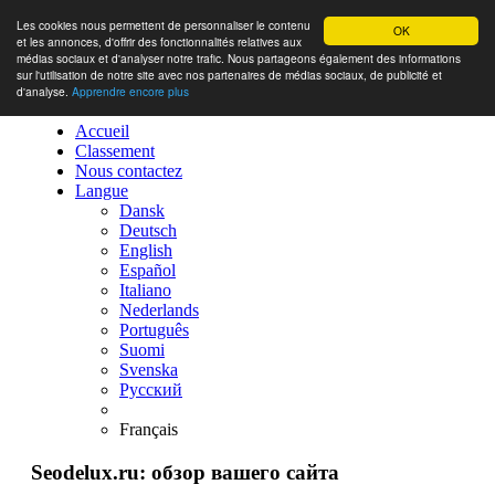
Les cookies nous permettent de personnaliser le contenu
OK
et les annonces, d'offrir des fonctionnalités relatives aux
médias sociaux et d'analyser notre trafic. Nous partageons également des informations
sur l'utilisation de notre site avec nos partenaires de médias sociaux, de publicité et
d'analyse.
Apprendre encore plus
Accueil
Classement
Nous contactez
Langue
Dansk
Deutsch
English
Español
Italiano
Nederlands
Português
Suomi
Svenska
Русский
Français
Seodelux.ru: обзор вашего сайта