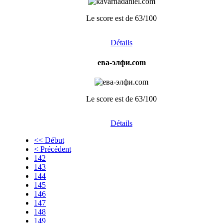
Le score est de 63/100
Détails
ева-элфи.com
Le score est de 63/100
Détails
<< Début
< Précédent
142
143
144
145
146
147
148
149