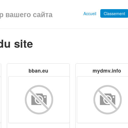
ор вашего сайта
Accueil
Classement
du site
bban.eu
mydmv.info