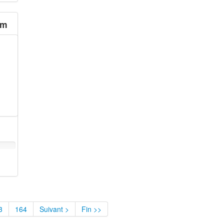
om
3
164
Suivant >
Fin >>