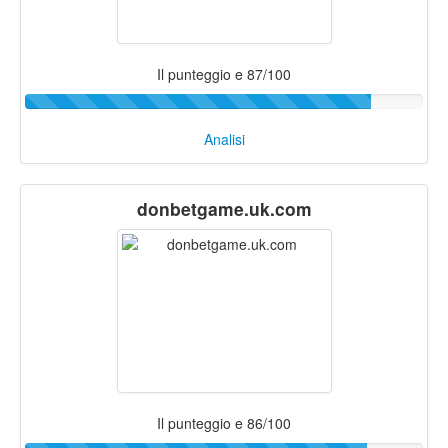
Il punteggio e 87/100
Analisi
donbetgame.uk.com
Il punteggio e 86/100