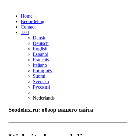
Home
Beoordeling
Contact
Taal
Dansk
Deutsch
English
Español
Français
Italiano
Português
Suomi
Svenska
Русский
Nederlands
Seodelux.ru: обзор вашего сайта