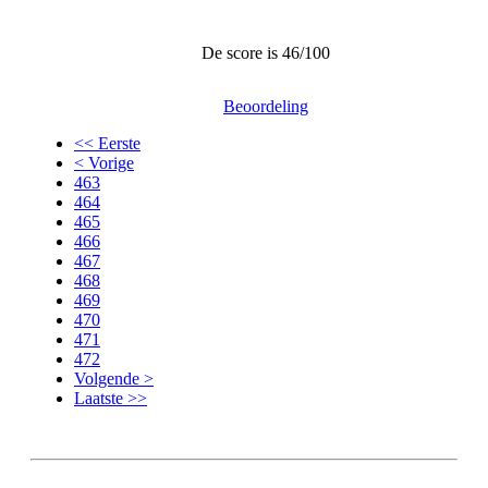
De score is 46/100
Beoordeling
<< Eerste
< Vorige
463
464
465
466
467
468
469
470
471
472
Volgende >
Laatste >>