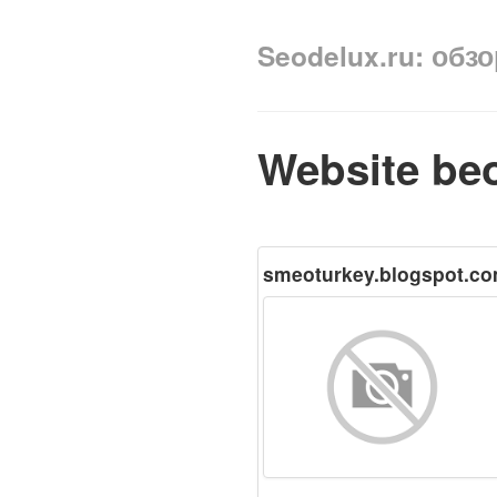
Seodelux.ru: обз
Website be
smeoturkey.blogspot.c