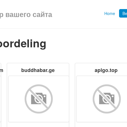
ор вашего сайта
Home
Be
oordeling
om
buddhabar.ge
aplgo.top