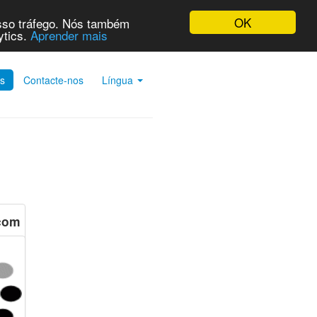
OK
osso tráfego. Nós também
ytics.
Aprender mais
es
Contacte-nos
Língua
.com