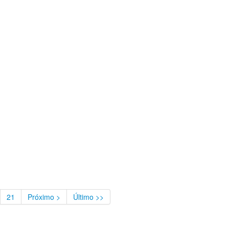
21
Próximo >
Último >>