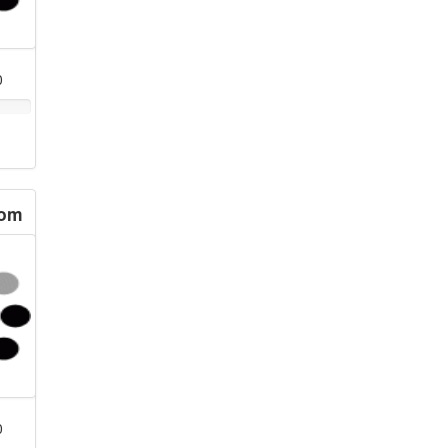
0
com
0