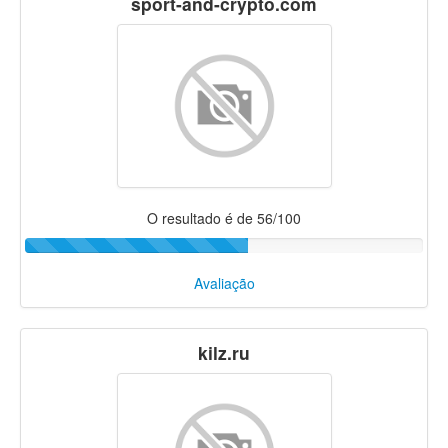
sport-and-crypto.com
O resultado é de 56/100
Avaliação
kilz.ru