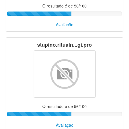
O resultado é de 56/100
Avaliação
stupino.ritualn...gi.pro
O resultado é de 56/100
Avaliação