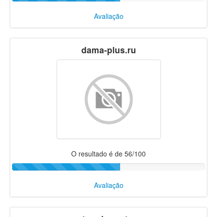
Avaliação
dama-plus.ru
O resultado é de 56/100
Avaliação