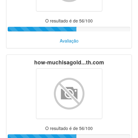
O resultado é de 56/100
Avaliação
how-muchisagold...th.com
O resultado é de 56/100