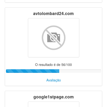
avtolombard24.com
O resultado é de 56/100
Avaliação
google1stpage.com