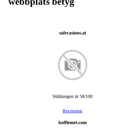
webbplats betyg
safecasinos.at
Ställningen är 58/100
Recension
koffiemet.com