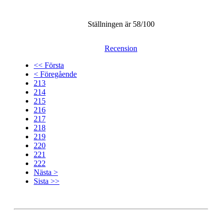
Ställningen är 58/100
Recension
<< Första
< Föregående
213
214
215
216
217
218
219
220
221
222
Nästa >
Sista >>