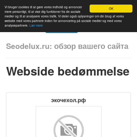
Vi bruger cookies til at gøre vores indhold og annoncer
OK
mere personligt, til at vise dig funktioner fra de sociale
medier og til at analysere vores trafik. Vi deler også oplysninger om din brug af vores
website med vores partnere inden for annoncering på sociale medier og med vores
analysepartnere.
Lær mere
Hjem
Bedømmelse
Kontakt os
Sprog
Seodelux.ru: обзор вашего сайта
Webside bedømmelse
экочехол.рф