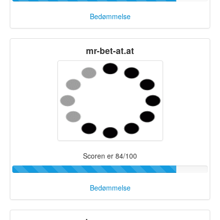
Bedømmelse
mr-bet-at.at
Scoren er 84/100
Bedømmelse