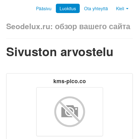
Pääsivu
Luokitus
Ota yhteyttä
Kieli
Seodelux.ru: обзор вашего сайта
Sivuston arvostelu
kms-pico.co