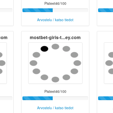
Pisteet46/100
Arvostelu / katso tiedot
.com
mostbet-giris-t...ey.com
Pisteet46/100
Arvostelu / katso tiedot