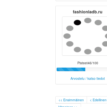
fashionladb.ru
Pisteet46/100
Arvostelu / katso tiedot
<< Ensimmäinen
< Edellinen