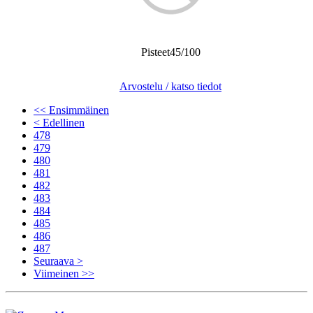
Pisteet45/100
Arvostelu / katso tiedot
<< Ensimmäinen
< Edellinen
478
479
480
481
482
483
484
485
486
487
Seuraava >
Viimeinen >>