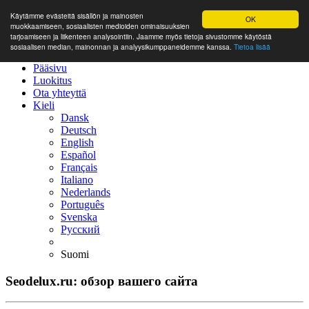
Käytämme evästeitä sisällön ja mainosten
OK
muokkaamiseen, sosiaalisten medioiden ominaisuuksien
tarjoamiseen ja liikenteen analysointiin. Jaamme myös tietoja sivustomme käytöstä
sosiaalisen median, mainonnan ja analyysikumppaneidemme kanssa.
Tietoa lisää
Pääsivu
Luokitus
Ota yhteyttä
Kieli
Dansk
Deutsch
English
Español
Français
Italiano
Nederlands
Português
Svenska
Русский
Suomi
Seodelux.ru: обзор вашего сайта