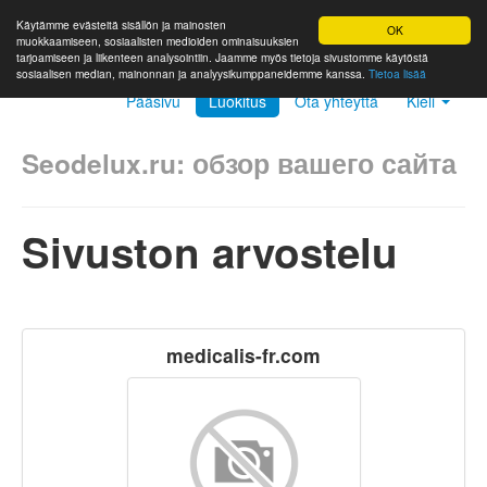
Käytämme evästeitä sisällön ja mainosten
OK
muokkaamiseen, sosiaalisten medioiden ominaisuuksien
tarjoamiseen ja liikenteen analysointiin. Jaamme myös tietoja sivustomme käytöstä
sosiaalisen median, mainonnan ja analyysikumppaneidemme kanssa.
Tietoa lisää
Pääsivu
Luokitus
Ota yhteyttä
Kieli
Seodelux.ru: обзор вашего сайта
Sivuston arvostelu
medicalis-fr.com