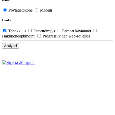
Pöytätietokone
Mobiili
Luokat
Tehokkuus
Esteettömyys
Parhaat käytännöt
Hakukoneoptimointi
Progressiivinen web-sovellus
Analysoi