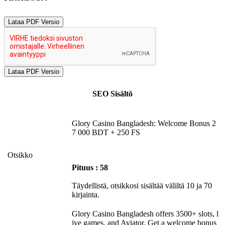
Lataa PDF Versio
SEO Sisältö
Glory Casino Bangladesh: Welcome Bonus 2
7 000 BDT + 250 FS
Otsikko
Pituus : 58
Täydellistä, otsikkosi sisältää väliltä 10 ja 70
kirjainta.
Glory Casino Bangladesh offers 3500+ slots, l
ive games, and Aviator. Get a welcome bonus