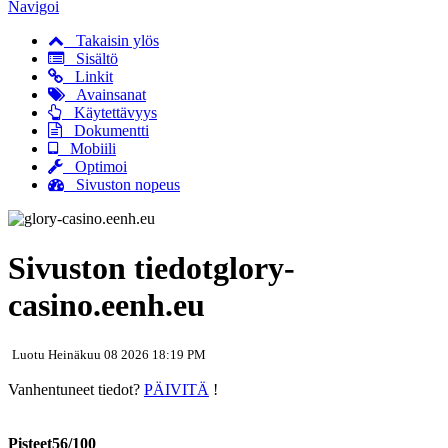
Navigoi
Takaisin ylös
Sisältö
Linkit
Avainsanat
Käytettävyys
Dokumentti
Mobiili
Optimoi
Sivuston nopeus
Sivuston tiedotglory-
casino.eenh.eu
Luotu Heinäkuu 08 2026 18:19 PM
Vanhentuneet tiedot?
PÄIVITÄ
!
Pisteet56/100