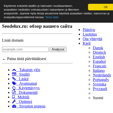
Käytämme evästeitä sisällön ja mainosten muokkaamiseen,
OK
sosiaalisten medioiden ominaisuuksien tarjoamiseen ja liikenteen
analysointiin. Jaamme myös tietoja sivustomme käytöstä sosiaalisen median, mainonnan ja
analyysikumppaneidemme kanssa.
Tietoa lisää
Seodelux.ru: обзор вашего сайта
Pääsivu
Luokitus
Ota yhteyttä
Lisää domain
Kieli
Dansk
Analysoi
Deutsch
English
← Paina tästä päivittääksesi
Español
Français
Takaisin ylös
Italiano
Sisältö
Nederlands
Linkit
Português
Avainsanat
Svenska
Käytettävyys
Русский
Dokumentti
Mobiili
Suomi
Optimoi
Sivuston nopeus