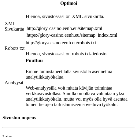
Optimoi
Hienoa, sivustossasi on XML-sivukartta.
XML
http://glory-casino.eenh.eu/sitemap.xml
Sivukartta
https://glory-casino.eenh.eu/sitemap_index.xml
http://glory-casino.eenh.eu/robots.txt
Robots.txt
Hienoa, sivustossasi on robots.txt-tiedosto.
Puuttuu
Emme tunnistaneet tällä sivustolla asennettua
analytiikkatyökalua.
Analyysit
Web-analyysilla voit mitata kävijän toimintaa
verkkosivustollasi. Sinulla on oltava vähintään yksi
analytiikkatyökalu, mutta voi myös olla hyvä asentaa
toinen tietojen tarkistamiseen soveltuva työkalu.
Sivuston nopeus
Laite