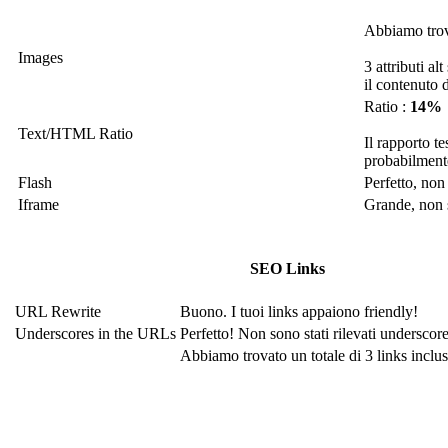
Abbiamo trov
Images
3 attributi a
il contenuto 
Ratio :
14%
Text/HTML Ratio
Il rapporto t
probabilment
Flash
Perfetto, non
Iframe
Grande, non s
SEO Links
URL Rewrite
Buono. I tuoi links appaiono friendly!
Underscores in the URLs
Perfetto! Non sono stati rilevati underscor
Abbiamo trovato un totale di 3 links inclusi 