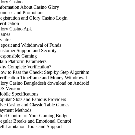
lory Casino
nformation About Casino Glory
onuses and Promotions
egistration and Glory Casino Login
erification
lory Casino Apk
Games
viator
eposit and Withdrawal of Funds
ustomer Support and Security
esponsible Gaming
ain Platform Parameters
hy Complete Verification?
ow to Pass the Check: Step-by-Step Algorithm
erification Timeframe and Money Withdrawal
lory Casino Bangladesh download on Android
OS Version
obile Specifications
opular Slots and Famous Providers
ive Casino and Classic Table Games
Payment Methods
trict Control of Your Gaming Budget
egular Breaks and Emotional Control
elf-Limitation Tools and Support