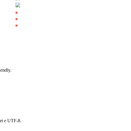
endly.
n
set e UTF-8.