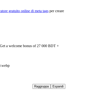
atore gratuito online di meta tags
per creare
. Get a welcome bonus of 27 000 BDT + 
-9.webp
Raggruppa
Espandi